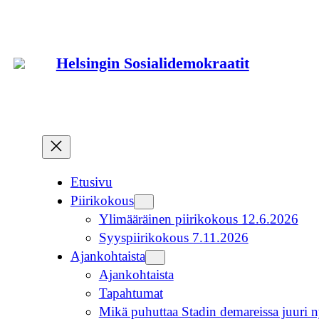
Siirry
sisältöön
Helsingin Sosialidemokraatit
Etusivu
Piirikokous
Ylimääräinen piirikokous 12.6.2026
Syyspiirikokous 7.11.2026
Ajankohtaista
Ajankohtaista
Tapahtumat
Mikä puhuttaa Stadin demareissa juuri n