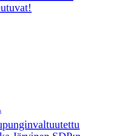
eutuvat!
8
punginvaltuutettu