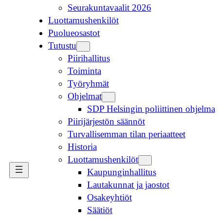
Seurakuntavaalit 2026
Luottamushenkilöt
Puolueosastot
Tutustu
Piirihallitus
Toiminta
Työryhmät
Ohjelmat
SDP Helsingin poliittinen ohjelma
Piirijärjestön säännöt
Turvallisemman tilan periaatteet
Historia
Luottamushenkilöt
Kaupunginhallitus
Lautakunnat ja jaostot
Osakeyhtiöt
Säätiöt