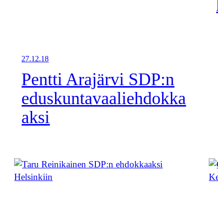
27.12.18
Pentti Arajärvi SDP:n
eduskuntavaaliehdokka
aksi