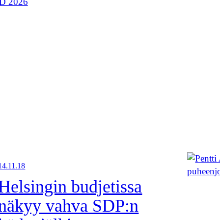
D 2026
14.11.18
Helsingin budjetissa
näkyy vahva SDP:n