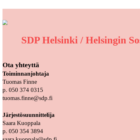
SDP Helsinki / Helsingin So
Ota yhteyttä
Toiminnanjohtaja
Tuomas Finne
p. 050 374 0315
tuomas.finne@sdp.fi
Järjestösuunnittelija
Saara Kuoppala
p. 050 354 3894
saara.kuoppala@sdp.fi