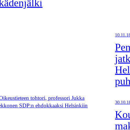
kädenjälki
10.11.1
Pen
jat
Hel
puh
30.10.1
Kou
mak