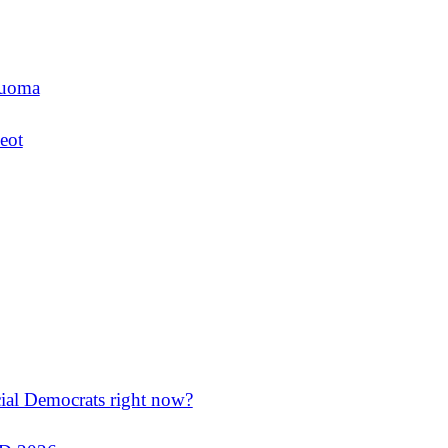
luoma
eot
cial Democrats right now?