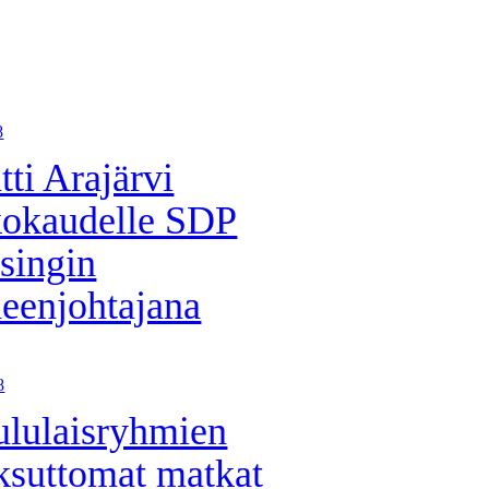
8
tti Arajärvi
kokaudelle SDP
singin
eenjohtajana
8
lulaisryhmien
suttomat matkat