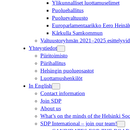
Ylikunnalliset luottamuselimet
Puoluehallitus
Puoluevaltuusto
Europarlamentaarikko Eero Heinä
Kårkulla Samkommun
Valtuustoryhmän 2021–2025 esittelyvid
Yhteystiedot
Piiritoimisto
Piirihallitus
Helsingin puolueosastot
Luottamushenkilöt
In English
Contact information
Join SDP
About us
What’s on the minds of the Helsinki So
SDP International – join our team!