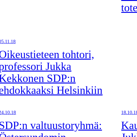
tot
05.11.18
Oikeustieteen tohtori,
professori Jukka
Kekkonen SDP:n
ehdokkaaksi Helsinkiin
24.10.18
18.10.1
SDP:n valtuustoryhmä:
Kau