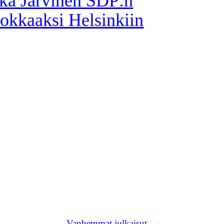
ka Järvinen SDP:n
okkaaksi Helsinkiin
Vanhemmat julkaisut
→