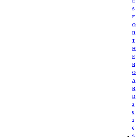
E
S
F
O
R
T
H
E
B
O
A
R
D
2
0
2
6
S