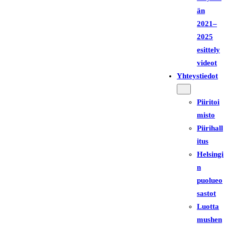
än
2021–
2025
esittely
videot
Yhteystiedot
Piiritoi
misto
Piirihall
itus
Helsingi
n
puolueo
sastot
Luotta
mushen