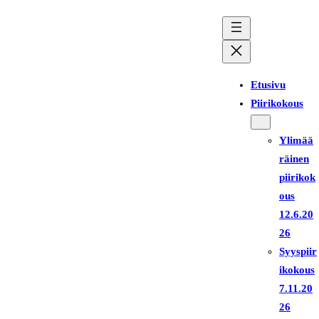
Siirry
sisältöön
Etusivu
Piirikokous
Ylimää
räinen
piirikok
ous
12.6.20
26
Syyspiir
ikokous
7.11.20
26