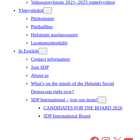
Valtuustoryhmän 2021–2025 esittelyvideot
Yhteystiedot
Piiritoimisto
Piirihallitus
Helsingin puolueosastot
Luottamushenkilöt
In English
Contact information
Join SDP
About us
What’s on the minds of the Helsinki Social
Democrats right now?
SDP International – join our team!
CANDIDATES FOR THE BOARD 2026
SDP International Board