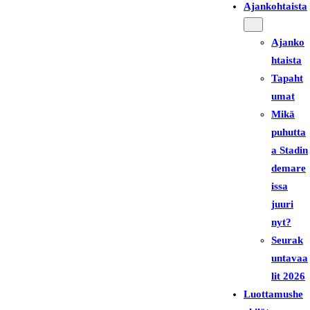
Ajankohtaista
Ajanko
htaista
Tapaht
umat
Mikä
puhutta
a Stadin
demare
issa
juuri
nyt?
Seurak
untavaa
lit 2026
Luottamushe