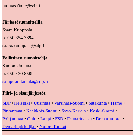
tuomas.finne@sdp.fi
Järjestösuunnittelija
Saara Kuoppala
p. 050 354 3894
saara.kuoppala@sdp.fi
Poliittinen suunnittelija
Sampo Untamala
p. 050 430 8509
sampo.untamala@sdp.fi
Piiri- ja sisarjärjestöt
SDP
•
Helsinki
•
Uusimaa
•
Varsinais-Suomi
•
Satakunta
•
Häme
•
Pirkanmaa
•
Kaakkois-Suomi
•
Savo-Karjala
•
Keski-Suomi
•
Pohjanmaa
•
Oulu
•
Lappi
•
FSD
•
Demarinaiset
•
Demarinuoret
•
Demariopiskelijat
•
Nuoret Kotkat