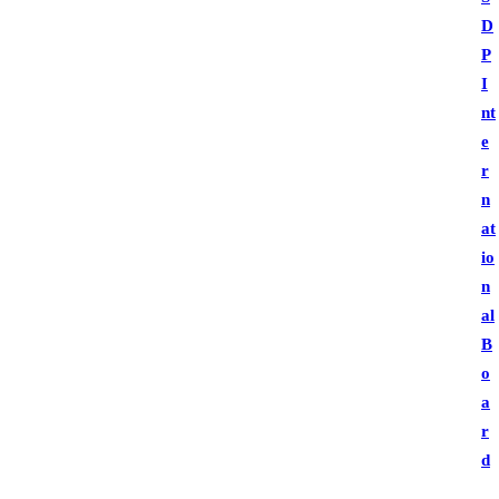
D
P
I
nt
e
r
n
at
io
n
al
B
o
a
r
d