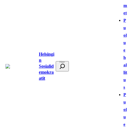
m
et
P
u
ol
u
e
Helsingi
h
n
E
al
Sosialid
t
emokra
lit
atit
s
u
i
s
P
u
ol
u
e