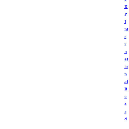
D
P
I
nt
e
r
n
at
io
n
al
B
o
a
r
d