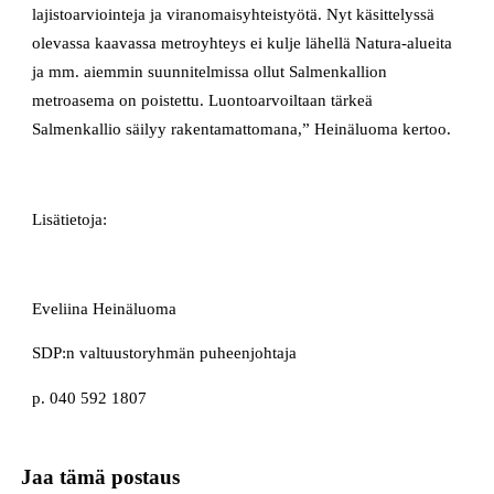
lajistoarviointeja ja viranomaisyhteistyötä. Nyt käsittelyssä
olevassa kaavassa metroyhteys ei kulje lähellä Natura-alueita
ja mm. aiemmin suunnitelmissa ollut Salmenkallion
metroasema on poistettu. Luontoarvoiltaan tärkeä
Salmenkallio säilyy rakentamattomana,” Heinäluoma kertoo.
Lisätietoja:
Eveliina Heinäluoma
SDP:n valtuustoryhmän puheenjohtaja
p. 040 592 1807
Jaa tämä postaus