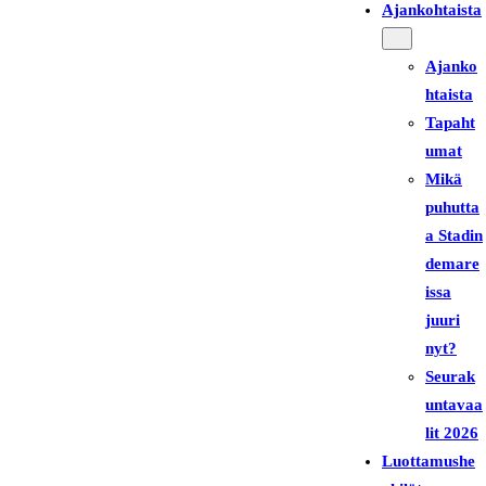
Ajankohtaista
Ajanko
htaista
Tapaht
umat
Mikä
puhutta
a Stadin
demare
issa
juuri
nyt?
Seurak
untavaa
lit 2026
Luottamushe