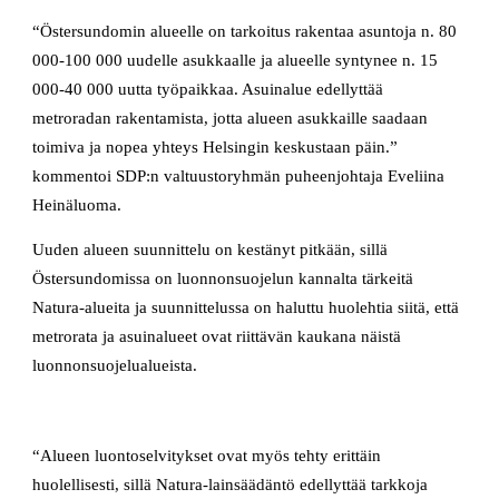
“Östersundomin alueelle on tarkoitus rakentaa asuntoja n. 80
000-100 000 uudelle asukkaalle ja alueelle syntynee n. 15
000-40 000 uutta työpaikkaa. Asuinalue edellyttää
metroradan rakentamista, jotta alueen asukkaille saadaan
toimiva ja nopea yhteys Helsingin keskustaan päin.”
kommentoi SDP:n valtuustoryhmän puheenjohtaja Eveliina
Heinäluoma.
Uuden alueen suunnittelu on kestänyt pitkään, sillä
Östersundomissa on luonnonsuojelun kannalta tärkeitä
Natura-alueita ja suunnittelussa on haluttu huolehtia siitä, että
metrorata ja asuinalueet ovat riittävän kaukana näistä
luonnonsuojelualueista.
“Alueen luontoselvitykset ovat myös tehty erittäin
huolellisesti, sillä Natura-lainsäädäntö edellyttää tarkkoja