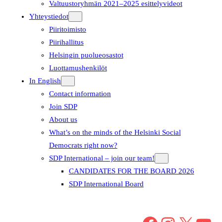
Valtuustoryhmän 2021–2025 esittelyvideot
Yhteystiedot
Piiritoimisto
Piirihallitus
Helsingin puolueosastot
Luottamushenkilöt
In English
Contact information
Join SDP
About us
What’s on the minds of the Helsinki Social
Democrats right now?
SDP International – join our team!
CANDIDATES FOR THE BOARD 2026
SDP International Board