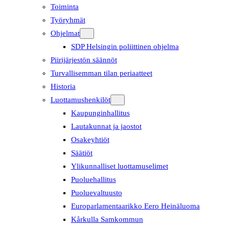
Toiminta
Työryhmät
Ohjelmat
SDP Helsingin poliittinen ohjelma
Piirijärjestön säännöt
Turvallisemman tilan periaatteet
Historia
Luottamushenkilöt
Kaupunginhallitus
Lautakunnat ja jaostot
Osakeyhtiöt
Säätiöt
Ylikunnalliset luottamuselimet
Puoluehallitus
Puoluevaltuusto
Europarlamentaarikko Eero Heinäluoma
Kårkulla Samkommun