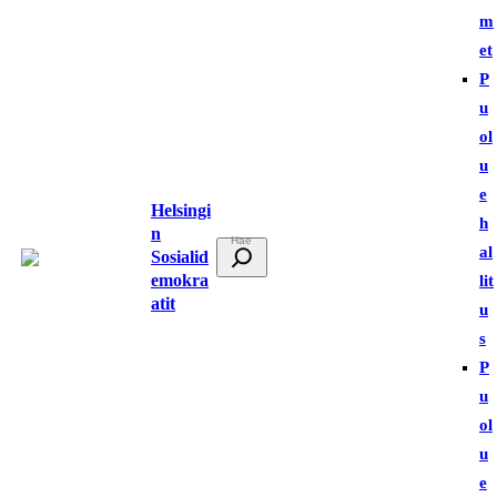
m
et
P
u
ol
u
e
Helsingi
h
n
E
al
Sosialid
t
emokra
lit
atit
s
u
i
s
P
u
ol
u
e