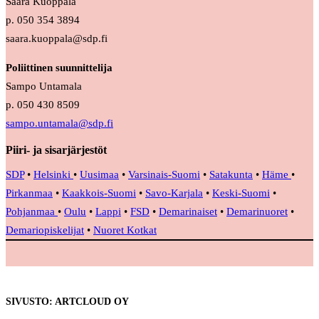
Saara Kuoppala
p. 050 354 3894
saara.kuoppala@sdp.fi
Poliittinen suunnittelija
Sampo Untamala
p. 050 430 8509
sampo.untamala@sdp.fi
Piiri- ja sisarjärjestöt
SDP
•
Helsinki
•
Uusimaa
•
Varsinais-Suomi
•
Satakunta
•
Häme
•
Pirkanmaa
•
Kaakkois-Suomi
•
Savo-Karjala
•
Keski-Suomi
•
Pohjanmaa
•
Oulu
•
Lappi
•
FSD
•
Demarinaiset
•
Demarinuoret
•
Demariopiskelijat
•
Nuoret Kotkat
SIVUSTO: ARTCLOUD OY