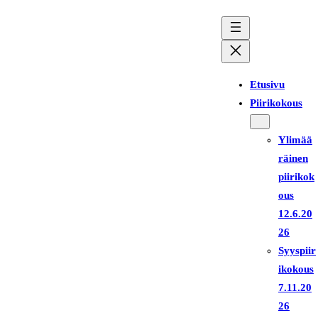
Siirry
sisältöön
Etusivu
Piirikokous
Ylimää
räinen
piirikok
ous
12.6.20
26
Syyspiir
ikokous
7.11.20
26