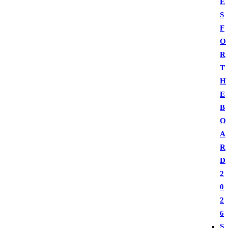
E
S
F
O
R
T
H
E
B
O
A
R
D
2
0
2
6
S