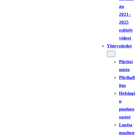
än
2021–
2025
esittely
videot
Yhteystiedot
Piiritoi
misto
Piirihall
itus
Helsingi
n
puolueo
sastot
Luotta
mushen