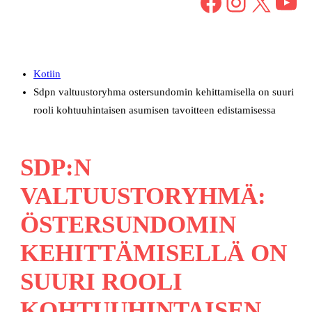
Facebook
Instagram
X
YouTube
Kotiin
Sdpn valtuustoryhma ostersundomin kehittamisella on suuri
rooli kohtuuhintaisen asumisen tavoitteen edistamisessa
SDP:N
VALTUUSTORYHMÄ:
ÖSTERSUNDOMIN
KEHITTÄMISELLÄ ON
SUURI ROOLI
KOHTUUHINTAISEN