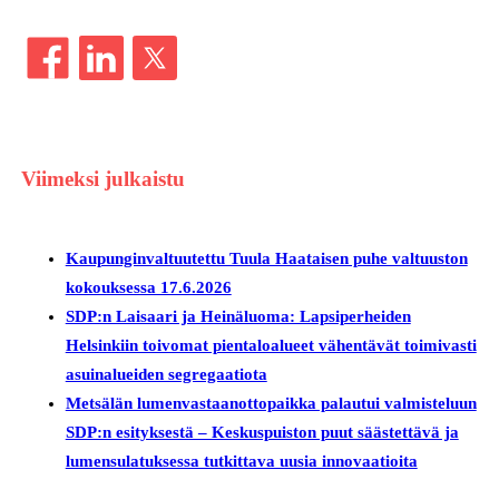
Viimeksi julkaistu
Kaupunginvaltuutettu Tuula Haataisen puhe valtuuston
kokouksessa 17.6.2026
SDP:n Laisaari ja Heinäluoma: Lapsiperheiden
Helsinkiin toivomat pientaloalueet vähentävät toimivasti
asuinalueiden segregaatiota
Metsälän lumenvastaanottopaikka palautui valmisteluun
SDP:n esityksestä – Keskuspuiston puut säästettävä ja
lumensulatuksessa tutkittava uusia innovaatioita