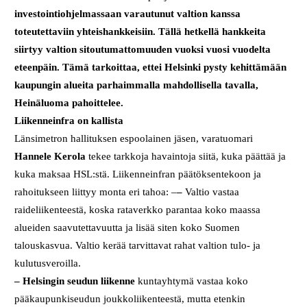
investointiohjelmassaan varautunut valtion kanssa
toteutettaviin yhteishankkeisiin. Tällä hetkellä hankkeita
siirtyy valtion sitoutumattomuuden vuoksi vuosi vuodelta
eteenpäin. Tämä tarkoittaa, ettei Helsinki pysty kehittämään
kaupungin alueita parhaimmalla mahdollisella tavalla,
Heinäluoma pahoittelee.
Liikenneinfra on kallista
Länsimetron hallituksen espoolainen jäsen, varatuomari
Hannele Kerola
tekee tarkkoja havaintoja siitä, kuka päättää ja
kuka maksaa HSL:stä. Liikenneinfran päätöksentekoon ja
rahoitukseen liittyy monta eri tahoa: –
–
Valtio vastaa
raideliikenteestä, koska rataverkko parantaa koko maassa
alueiden saavutettavuutta ja lisää siten koko Suomen
talouskasvua. Valtio kerää tarvittavat rahat valtion tulo- ja
kulutusveroilla.
–
Helsingin seudun liikenne
kuntayhtymä vastaa koko
pääkaupunkiseudun joukkoliikenteestä, mutta etenkin