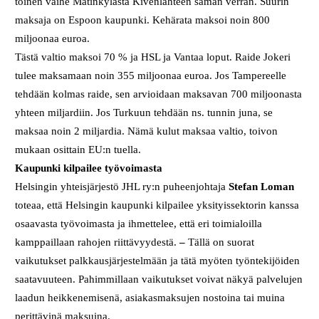
toinen vaihe Matinkylästä Kivenlahteen saman verran. Suurin
maksaja on Espoon kaupunki. Kehärata maksoi noin 800
miljoonaa euroa.
Tästä valtio maksoi 70 % ja HSL ja Vantaa loput. Raide Jokeri
tulee maksamaan noin 355 miljoonaa euroa. Jos Tampereelle
tehdään kolmas raide, sen arvioidaan maksavan 700 miljoonasta
yhteen miljardiin. Jos Turkuun tehdään ns. tunnin juna, se
maksaa noin 2 miljardia. Nämä kulut maksaa valtio, toivon
mukaan osittain EU:n tuella.
Kaupunki kilpailee työvoimasta
Helsingin yhteisjärjestö JHL ry:n puheenjohtaja
Stefan Loman
toteaa, että Helsingin kaupunki kilpailee yksityissektorin kanssa
osaavasta työvoimasta ja ihmettelee, että eri toimialoilla
kamppaillaan rahojen riittävyydestä.
–
Tällä on suorat
vaikutukset palkkausjärjestelmään ja tätä myöten työntekijöiden
saatavuuteen. Pahimmillaan vaikutukset voivat näkyä palvelujen
laadun heikkenemisenä, asiakasmaksujen nostoina tai muina
perittävinä maksuina.