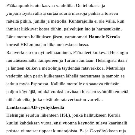
Pääkaupunkiseutu kasvaa vauhdilla. On tehokasta ja
ympäristöystävällistä siirtää suuria massoja paikasta toiseen
raiteita pitkin, junilla ja metrolla. Kuntarajoilla ei ole väliä, kun
ihmiset liikkuvat kotoa töihin, palvelujen luo ja harrastuksiin,
Länsimetron hallituksen jäsen, varatuomari
Hannele Kerola
korosti HKL:n majan liikennekeskustelussa.
Rataverkosto on nyt nelihaarainen. Pääraiteet kulkevat Helsingin
rautatieasemalta Tampereen ja Turun suuntaan. Helsingistä itään
ja länteen kulkeva metrolinja täydentää rataverkkoa. Metrolinja
vedettiin alun perin kulkemaan lähellä merenrataa ja samoin se
jatkuu myös Espoossa. Kalliille metrolle on saatava riittävän
paljon käyttäjiä, minkä vuoksi tarvitaan bussien syöttöliikennettä
niiltä alueilta, jotka eivät ole rataverkoston varrella.
Lauttasaari AB-vyöhykkeellä
Helsingin seudun liikenteen HSL), jonka hallitukseen Kerola
kuului kahdeksan vuota, ensi vuonna käyttöön tuleva kaarimalli
poistaa viimeiset rippeet kuntarajoista. B- ja C-vyöhykkeen raja