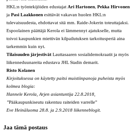
HKL:n työntekijöiden edustajat
Ari Hartonen
,
Pekka Hirvonen
ja
Pasi Laakkonen
esittävät vakavan huolen HKL:n
tulevaisuudesta, ehdottavat sitä mm. Raide-Jokerin toteuttajaksi.
Espoolainen päättäjä Kerola ei lämmennyt ajatukselle, mutta
toivoi kaupunkien miettivän kilpailutuksen tarkoitusperiä aina
tarkemmin kuin nyt.
Tilaisuuden järjestivät
Lauttasaaren sosialidemokraatit ja myös
liikenneduunareita edustava JHL Stadin demarit.
Risto Kolanen
Kirjoituksessa on käytetty paitsi muistiinpanoja puheista myös
kolmea blogia:
Hannele Kerola, Arjen asiantuntija 22.8.2018,
”
Pääkaupunkiseutu rakentuu raiteiden varrelle”
Eve Heinäluoma 28.8. ja 2.9.2018 liikenneblogit.
Jaa tämä postaus