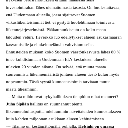
investointirahan lähes olemattomasta tasosta. On huolestuttavaa,
että Uudenmaan alueella, jossa sijaitsevat Suomen
vilkasliikenteisimmät tiet, ei pystytä huolehtimaan toimivasta
liikennejärjestelmästä. Pääkaupunkiseutu on koko maan
talouden veturi. Tieverkko luo edellytykset alueen asukasmäärän
kasvamiselle ja elinkeinoelämän vahvistumiselle.
Ennusteiden mukaan koko Suomen väestönkasvusta lähes 80 %
tulee kohdistumaan Uudenmaan ELY-keskuksen alueelle
tulevien 20 vuoden aikana. On selvää, että muuta maata
suuremmista liikennemääristä johtuen alueen tiestö kuluu myös
nopeammin. Tästä syystä kunnostustoimia tarvitaan muuta
maata tiheämmin.
–
–
Mutta mihin ovat nykyhallituksen tienpidon rahat menneet?
Juha Sipilän
hallitus on suunnannut pientä
liikennerahoituspottia mieluummin navettateiden kunnostukseen
kuin kahden miljoonan asukkaan alueen kehittämiseen.
–
–
Tilanne on kestämättömällä pohjalla.
Helsinki on omassa