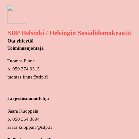
SDP Helsinki / Helsingin Sosialidemokraatit
Ota yhteyttä
Toiminnanjohtaja
Tuomas Finne
p. 050 374 0315
tuomas.finne@sdp.fi
Järjestösuunnittelija
Saara Kuoppala
p. 050 354 3894
saara.kuoppala@sdp.fi