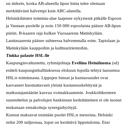
on tärkein, koska AB-alueella lipun hinta tulee olemaan
merkittävästi halvempi kuin ABC-alueella.
Helsinkiläisten toiminta-alue laajenee nykyisestä pitkälle Espoon
ja Vantaan puolelle ja noin 150 000 espoolaista pääsee AB-lipun
piiriin. B-kaaren raja kulkee Vuosaaresta Matinkylään.
Lauttasaaresta pääsee suhteessa halvemmalla esim. Tapiolaan ja
Matinkylään kauppoihin ja kulttuuririentoihin.
Tiukka palaute HSL:lle
Kaupunginvaltuutettu, ryhmäjohtaja
Eveliina Heinäluoma
(sd)
esitteli kaupunginhallituksessa elokuun lopulla tehtyä lausuntoa
HSL:n toiminnasta. Lippujen hinnat ja kuntaosuudet ovat
kasvaneet huomattavasti yleistä kustannuskehitystä ja
matkustajamäärän kasvua voimakkaammin. Joukkoliikenteen
suunnittelun ja palvelujen hankinnan keskittäminen ei ole tuonut
mukanaan ennakoituja synergiahyötyjä.
Kunnat maksavat enintään puolet HSL:n menoista, Helsinki
reilut 200 miljoonaa, loput on kerättävä lipputuloista. Ensi