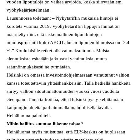
vuoden lipputuloja on vaikea arvioida, koska siirrytään em.
vyöhykejärjestelmään.
Lausunnossa todetaan:
–
Nykytariffin mukaisia hintoja ei
koroteta vuonna 2019. Vyöhyketariffin lippujen hinnat on
määritelty niin, että laskennallinen lipun hintojen
muutosprosentti koko ABCD alueen lippujen hinnoissa on -3,4
%.” Koululaisille retket olisivat maksuttomia. Muista
alennuksista esitetään jatkuvasti vaatimuksia, mutta
säännönmukaisesti ne tyrmätään.
Helsinki on omassa investointiohjelmassaan varautunut valtion
kanssa toteutettaviin yhteishankkeisiin. Tällä hetkellä hankkeita
siirtyy valtion sitoutumattomuuden vuoksi vuosi vuodelta
eteenpäin. Tämä tarkoittaa, ettei Helsinki pysty kehittämään
kaupungin alueita parhaimmalla mahdollisella tavalla,
Heinäluoma pahoitteli.
Mihin hallitus suuntaa liikennerahaa?
Heinäluoma myös muistuttaa, että ELY-keskus on huolissaan
nykyisen perusrahoituksen erittäin matalasta sekä