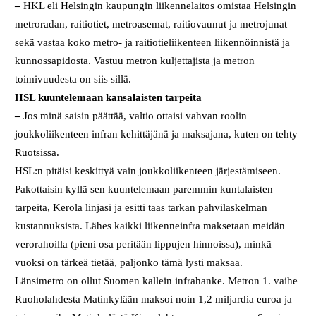
–
HKL eli Helsingin kaupungin liikennelaitos omistaa Helsingin
metroradan, raitiotiet, metroasemat, raitiovaunut ja metrojunat
sekä vastaa koko metro- ja raitiotieliikenteen liikennöinnistä ja
kunnossapidosta. Vastuu metron kuljettajista ja metron
toimivuudesta on siis sillä.
HSL kuuntelemaan kansalaisten tarpeita
–
Jos minä saisin päättää, valtio ottaisi vahvan roolin
joukkoliikenteen infran kehittäjänä ja maksajana, kuten on tehty
Ruotsissa.
HSL:n pitäisi keskittyä vain joukkoliikenteen järjestämiseen.
Pakottaisin kyllä sen kuuntelemaan paremmin kuntalaisten
tarpeita, Kerola linjasi ja esitti taas tarkan pahvilaskelman
kustannuksista. Lähes kaikki liikenneinfra maksetaan meidän
verorahoilla (pieni osa peritään lippujen hinnoissa), minkä
vuoksi on tärkeä tietää, paljonko tämä lysti maksaa.
Länsimetro on ollut Suomen kallein infrahanke. Metron 1. vaihe
Ruoholahdesta Matinkylään maksoi noin 1,2 miljardia euroa ja