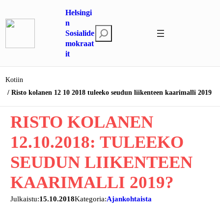
Siirry
Helsingi
sisältöön
n
E
Sosialide
mokraat
t
it
s
i
Kotiin
Risto kolanen 12 10 2018 tuleeko seudun liikenteen kaarimalli 2019
RISTO KOLANEN
12.10.2018: TULEEKO
SEUDUN LIIKENTEEN
KAARIMALLI 2019?
Julkaistu:
15.10.2018
Kategoria:
Ajankohtaista