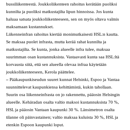
bussiliikenteestä. Joukkoliikenteen rahoitus kerätään puoliksi
kunnilta ja puoliksi matkustajilta lipun hinnoissa. Jos kunta
haluaa satsata joukkoliikenteeseen, sen on myös oltava valmis
maksamaan kustannukset.
Liikenneinfran rahoitus kiertää monimutkaisesti HSL:n kautta.
Se maksaa puolet infrasta, mutta kerää rahat kunnilta ja
matkustajilta. Se kunta, jonka alueelle infra tulee, maksaa
suurimman osan kustannuksista. Vastaavasti kunta saa HSL:ltä
korvausta siitä, että sen alueella olevaa infraa käytetään
joukkoliikenteeseen, Kerola päättelee.
–
Pääkaupunkiseudun suuret kunnat Helsinki, Espoo ja Vantaa
suunnittelevat kaupunkiensa kehittämistä, kukin tahollaan.
Suurin osa liikenneinfrasta on jo rakennettu, pääosin Helsingin
alueelle. Kehäradan osalta valtio maksoi kustannuksista 70 %,
HSL ja pääosin Vantaan kaupunki 30 %. Länsimetron osalta
tilanne oli päinvastainen; valtio maksaa kuluista 30 %, HSL ja
etenkin Espoon kaupunki loput.