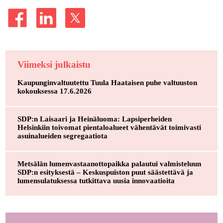
Viimeksi julkaistu
Kaupunginvaltuutettu Tuula Haataisen puhe valtuuston
kokouksessa 17.6.2026
SDP:n Laisaari ja Heinäluoma: Lapsiperheiden
Helsinkiin toivomat pientaloalueet vähentävät toimivasti
asuinalueiden segregaatiota
Metsälän lumenvastaanottopaikka palautui valmisteluun
SDP:n esityksestä – Keskuspuiston puut säästettävä ja
lumensulatuksessa tutkittava uusia innovaatioita