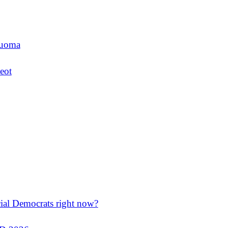
luoma
eot
cial Democrats right now?