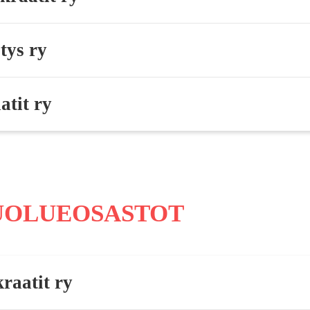
tys ry
atit ry
PUOLUEOSASTOT
raatit ry