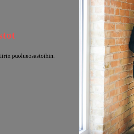
stot
piirin puolueosastoihin.