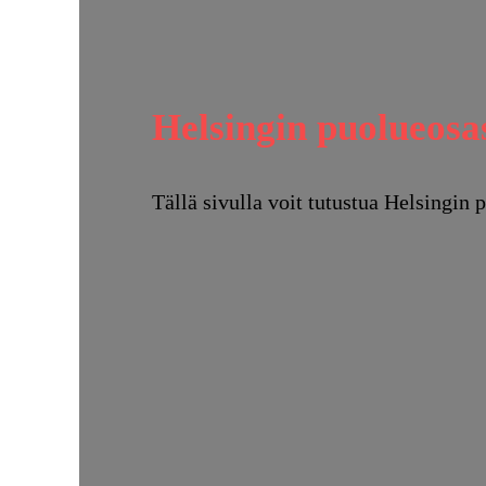
Helsingin puolueosa
Tällä sivulla voit tutustua Helsingin 