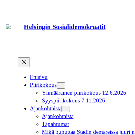
Siirry
sisältöön
Helsingin Sosialidemokraatit
Etusivu
Piirikokous
Ylimääräinen piirikokous 12.6.2026
Syyspiirikokous 7.11.2026
Ajankohtaista
Ajankohtaista
Tapahtumat
Mikä puhuttaa Stadin demareissa juuri n