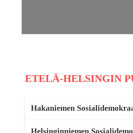
ETELÄ-HELSINGIN 
Hakaniemen Sosialidemokraa
Helsinginniemen Sosialidemo