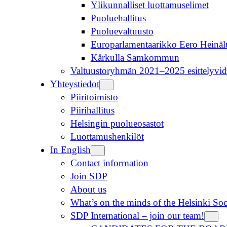
Ylikunnalliset luottamuselimet
Puoluehallitus
Puoluevaltuusto
Europarlamentaarikko Eero Heinä
Kårkulla Samkommun
Valtuustoryhmän 2021–2025 esittelyvid
Yhteystiedot
Piiritoimisto
Piirihallitus
Helsingin puolueosastot
Luottamushenkilöt
In English
Contact information
Join SDP
About us
What’s on the minds of the Helsinki So
SDP International – join our team!