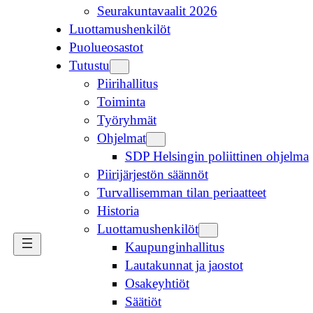
Seurakuntavaalit 2026
Luottamushenkilöt
Puolueosastot
Tutustu
Piirihallitus
Toiminta
Työryhmät
Ohjelmat
SDP Helsingin poliittinen ohjelma
Piirijärjestön säännöt
Turvallisemman tilan periaatteet
Historia
Luottamushenkilöt
Kaupunginhallitus
Lautakunnat ja jaostot
Osakeyhtiöt
Säätiöt