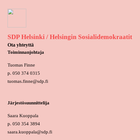
SDP Helsinki / Helsingin Sosialidemokraatit
Ota yhteyttä
Toiminnanjohtaja
Tuomas Finne
p. 050 374 0315
tuomas.finne@sdp.fi
Järjestösuunnittelija
Saara Kuoppala
p. 050 354 3894
saara.kuoppala@sdp.fi