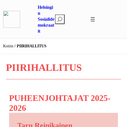
Siirry
Helsingi
sisältöön
n
E
Sosialide
mokraat
t
it
s
i
Kotiin
PIIRIHALLITUS
PIIRIHALLITUS
PUHEENJOHTAJAT 2025-
2026
Taru Reinikainen