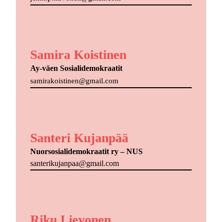
Samira Koistinen
Ay-väen Sosialidemokraatit
samirakoistinen@gmail.com
Santeri Kujanpää
Nuorsosialidemokraatit ry – NUS
santerikujanpaa@gmail.com
Riku Lievonen