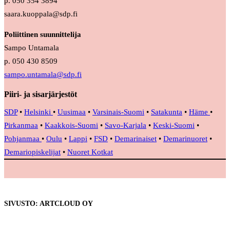
p. 050 354 3894
saara.kuoppala@sdp.fi
Poliittinen suunnittelija
Sampo Untamala
p. 050 430 8509
sampo.untamala@sdp.fi
Piiri- ja sisarjärjestöt
SDP
•
Helsinki
•
Uusimaa
•
Varsinais-Suomi
•
Satakunta
•
Häme
•
Pirkanmaa
•
Kaakkois-Suomi
•
Savo-Karjala
•
Keski-Suomi
•
Pohjanmaa
•
Oulu
•
Lappi
•
FSD
•
Demarinaiset
•
Demarinuoret
•
Demariopiskelijat
•
Nuoret Kotkat
SIVUSTO: ARTCLOUD OY