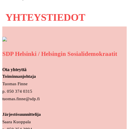
YHTEYSTIEDOT
SDP Helsinki / Helsingin Sosialidemokraatit
Ota yhteyttä
Toiminnanjohtaja
Tuomas Finne
p. 050 374 0315
tuomas.finne@sdp.fi
Järjestösuunnittelija
Saara Kuoppala