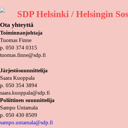
SDP Helsinki / Helsingin So
Ota yhteyttä
Toiminnanjohtaja
Tuomas Finne
p. 050 374 0315
tuomas.finne@sdp.fi
Järjestösuunnittelija
Saara Kuoppala
p. 050 354 3894
saara.kuoppala@sdp.fi
Poliittinen suunnittelija
Sampo Untamala
p. 050 430 8509
sampo.untamala@sdp.fi