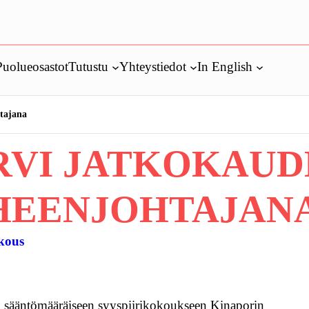
Puolueosastot
Tutustu
Yhteystiedot
In English
htajana
RVI JATKOKAUD
UHEENJOHTAJAN
okous
. sääntömääräiseen syyspiirikokoukseen Kinaporin