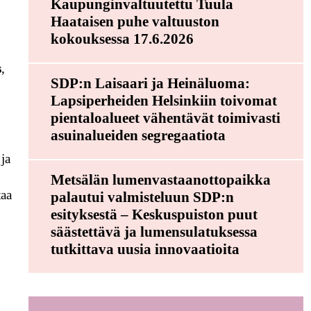
Kaupunginvaltuutettu Tuula
Haataisen puhe valtuuston
kokouksessa 17.6.2026
s
,
SDP:n Laisaari ja Heinäluoma:
Lapsiperheiden Helsinkiin toivomat
pientaloalueet vähentävät toimivasti
asuinalueiden segregaatiota
 ja
Metsälän lumenvastaanottopaikka
taa
palautui valmisteluun SDP:n
esityksestä – Keskuspuiston puut
säästettävä ja lumensulatuksessa
tutkittava uusia innovaatioita