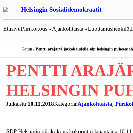
Siirry
Helsingin Sosialidemokraatit
sisältöön
Etusivu
Piirikokous
Ajankohtaista
Luottamushenkilöt
Kotiin
Pentti arajarvi jatkokaudelle sdp helsingin puheenjo
PENTTI ARAJÄ
HELSINGIN P
Julkaistu:
10.11.2018
Kategoria:
Ajankohtaista
, 
Piirik
SDP Helsingin piirikokous kokoontui lauantaina 10.11