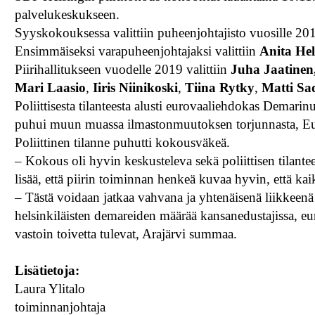
palvelukeskukseen.
Syyskokouksessa valittiin puheenjohtajisto vuosille 20
Ensimmäiseksi varapuheenjohtajaksi valittiin
Anita He
Piirihallitukseen vuodelle 2019 valittiin
Juha Jaatinen
Mari Laasio
,
Iiris Niinikoski
,
Tiina Rytky
,
Matti Sa
Poliittisesta tilanteesta alusti eurovaaliehdokas Demari
puhui muun muassa ilmastonmuutoksen torjunnasta, Euroo
Poliittinen tilanne puhutti kokousväkeä.
– Kokous oli hyvin keskusteleva sekä poliittisen tilantee
lisää, että piirin toiminnan henkeä kuvaa hyvin, että ka
– Tästä voidaan jatkaa vahvana ja yhtenäisenä liikkeenä
helsinkiläisten demareiden määrää kansanedustajissa, eu
vastoin toivetta tulevat, Arajärvi summaa.
Lisätietoja:
Laura Ylitalo
toiminnanjohtaja