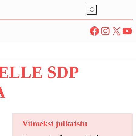
E
t
s
Facebook
Instagram
X
YouTube
i
ELLE SDP
A
Viimeksi julkaistu