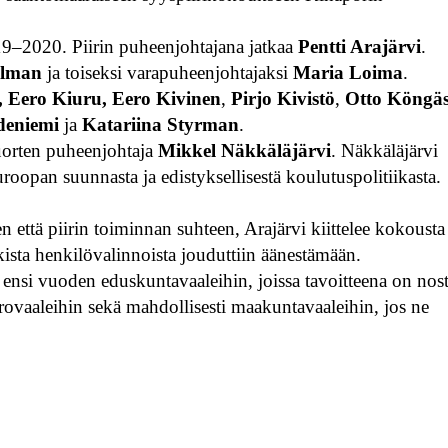
19–2020. Piirin puheenjohtajana jatkaa
Pentti Arajärvi
.
llman
ja toiseksi varapuheenjohtajaksi
Maria Loima
.
, Eero Kiuru, Eero Kivinen
,
Pirjo Kivistö
,
Otto Köngä
deniemi
ja
Katariina Styrman
.
nuorten puheenjohtaja
Mikkel Näkkäläjärvi
. Näkkäläjärvi
pan suunnasta ja edistyksellisestä koulutuspolitiikasta.
n että piirin toiminnan suhteen, Arajärvi kiittelee kokousta
ikista henkilövalinnoista jouduttiin äänestämään.
 ensi vuoden eduskuntavaaleihin, joissa tavoitteena on nos
rovaaleihin sekä mahdollisesti maakuntavaaleihin, jos ne