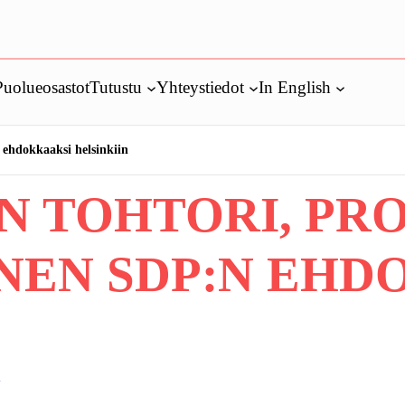
Puolueosastot
Tutustu
Yhteystiedot
In English
 ehdokkaaksi helsinkiin
N TOHTORI, PR
NEN SDP:N EHD
n