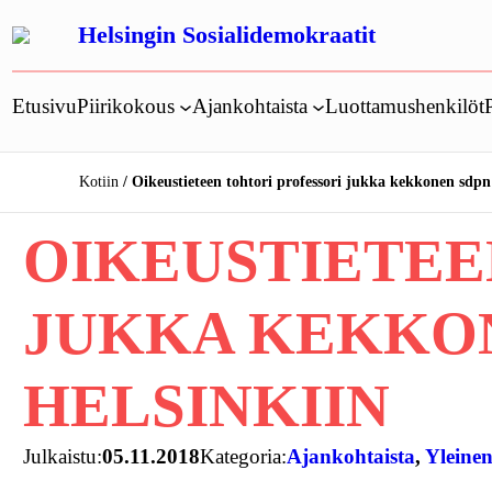
Siirry
Helsingin Sosialidemokraatit
sisältöön
Etusivu
Piirikokous
Ajankohtaista
Luottamushenkilöt
Kotiin
Oikeustieteen tohtori professori jukka kekkonen sdpn
OIKEUSTIETEE
JUKKA KEKKO
HELSINKIIN
Julkaistu:
05.11.2018
Kategoria:
Ajankohtaista
, 
Yleine