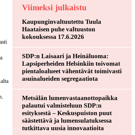
Viimeksi julkaistu
Kaupunginvaltuutettu Tuula
Haataisen puhe valtuuston
kokouksessa 17.6.2026
sti
SDP:n Laisaari ja Heinäluoma:
ka
Lapsiperheiden Helsinkiin toivomat
pientaloalueet vähentävät toimivasti
asuinalueiden segregaatiota
alta
n.
Metsälän lumenvastaanottopaikka
palautui valmisteluun SDP:n
esityksestä – Keskuspuiston puut
säästettävä ja lumensulatuksessa
tutkittava uusia innovaatioita