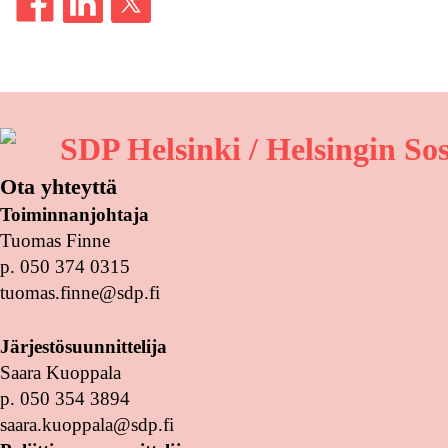
SDP Helsinki / Helsingin So
Ota yhteyttä
Toiminnanjohtaja
Tuomas Finne
p. 050 374 0315
tuomas.finne@sdp.fi
Järjestösuunnittelija
Saara Kuoppala
p. 050 354 3894
saara.kuoppala@sdp.fi