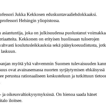
 professori Jukka Kekkosen eduskuntavaaliehdokkaaksi.
rofessori Helsingin yliopistossa.
siantuntija, joka on julkisuudessa puolustanut voimakkaa
eriaatteita. Kekkonen on erityisen huolissaan tuloerojen
 vahvasti koulutusleikkauksia sekä pääsykoeuudistusta, jot
 laskuun.
ampanjan myötä yhä vahvemmin Suomen tulevaisuuden kann
isuus ovat avainasemassa nuorten syrjäytymisen ehkäisyssä
ee perustua rationaaliseen keskusteluun ja tutkittuun tietoo
.
- ja oikeusvaltiokysymyksissä. On hienoa saada hänet
alo iloitsee.