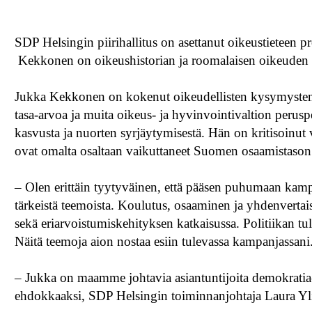
SDP Helsingin piirihallitus on asettanut oikeustieteen
Kekkonen on oikeushistorian ja roomalaisen oikeuden p
Jukka Kekkonen on kokenut oikeudellisten kysymysten a
tasa-arvoa ja muita oikeus- ja hyvinvointivaltion perusp
kasvusta ja nuorten syrjäytymisestä. Hän on kritisoinut
ovat omalta osaltaan vaikuttaneet Suomen osaamistason
– Olen erittäin tyytyväinen, että pääsen puhumaan k
tärkeistä teemoista. Koulutus, osaaminen ja yhdenverta
sekä eriarvoistumiskehityksen katkaisussa. Politiikan tul
Näitä teemoja aion nostaa esiin tulevassa kampanjassani
– Jukka on maamme johtavia asiantuntijoita demokratia
ehdokkaaksi, SDP Helsingin toiminnanjohtaja Laura Ylit