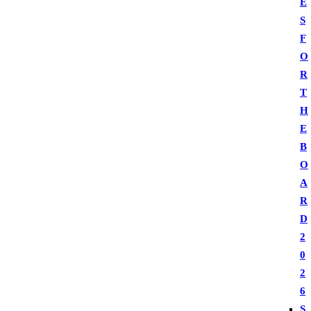
E
S
F
O
R
T
H
E
B
O
A
R
D
2
0
2
6
S