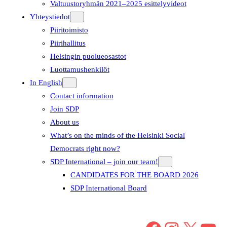
Valtuustoryhmän 2021–2025 esittelyvideot
Yhteystiedot
Piiritoimisto
Piirihallitus
Helsingin puolueosastot
Luottamushenkilöt
In English
Contact information
Join SDP
About us
What’s on the minds of the Helsinki Social
Democrats right now?
SDP International – join our team!
CANDIDATES FOR THE BOARD 2026
SDP International Board