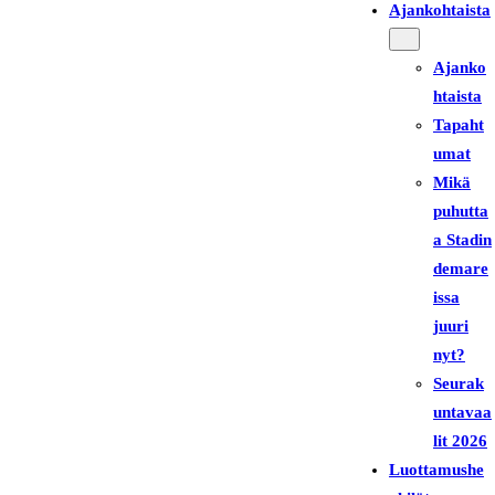
Ajankohtaista
Ajanko
htaista
Tapaht
umat
Mikä
puhutta
a Stadin
demare
issa
juuri
nyt?
Seurak
untavaa
lit 2026
Luottamushe