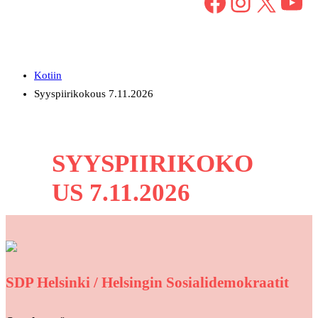
Facebook
Instagram
X
YouTube
Kotiin
Syyspiirikokous 7.11.2026
SYYSPIIRIKOKO
US 7.11.2026
SDP Helsinki / Helsingin Sosialidemokraatit