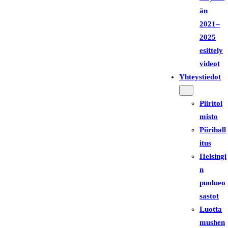
än
2021–
2025
esittely
videot
Yhteystiedot
Piiritoi
misto
Piirihall
itus
Helsingi
n
puolueo
sastot
Luotta
mushen