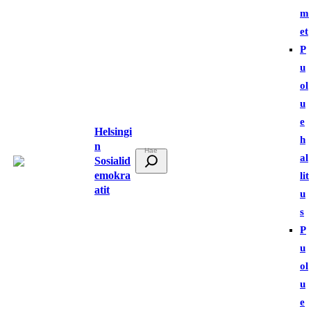
m
et
P
u
ol
u
e
Helsingi
h
n
E
al
Sosialid
t
emokra
lit
atit
s
u
i
s
P
u
ol
u
e