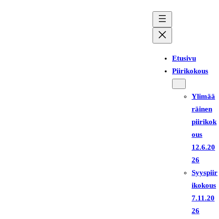
Siirry
sisältöön
Etusivu
Piirikokous
Ylimää
räinen
piirikok
ous
12.6.20
26
Syyspiir
ikokous
7.11.20
26