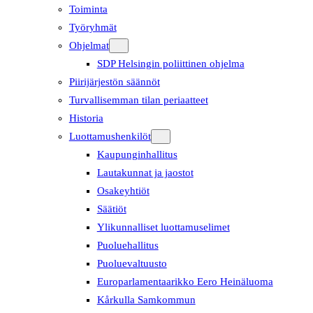
Toiminta
Työryhmät
Ohjelmat
SDP Helsingin poliittinen ohjelma
Piirijärjestön säännöt
Turvallisemman tilan periaatteet
Historia
Luottamushenkilöt
Kaupunginhallitus
Lautakunnat ja jaostot
Osakeyhtiöt
Säätiöt
Ylikunnalliset luottamuselimet
Puoluehallitus
Puoluevaltuusto
Europarlamentaarikko Eero Heinäluoma
Kårkulla Samkommun