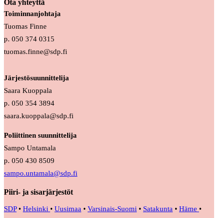
Ota yhteyttä
Toiminnanjohtaja
Tuomas Finne
p. 050 374 0315
tuomas.finne@sdp.fi
Järjestösuunnittelija
Saara Kuoppala
p. 050 354 3894
saara.kuoppala@sdp.fi
Poliittinen suunnittelija
Sampo Untamala
p. 050 430 8509
sampo.untamala@sdp.fi
Piiri- ja sisarjärjestöt
SDP
•
Helsinki
•
Uusimaa
•
Varsinais-Suomi
•
Satakunta
•
Häme
•