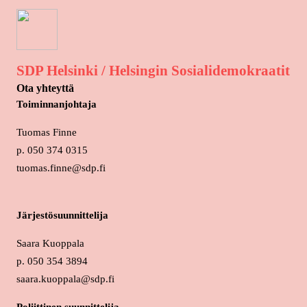
SDP Helsinki / Helsingin Sosialidemokraatit
Ota yhteyttä
Toiminnanjohtaja
Tuomas Finne
p. 050 374 0315
tuomas.finne@sdp.fi
Järjestösuunnittelija
Saara Kuoppala
p. 050 354 3894
saara.kuoppala@sdp.fi