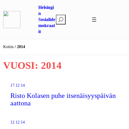
Siirry
Helsingi
sisältöön
n
E
Sosialide
mokraat
t
it
s
i
Kotiin
2014
VUOSI:
2014
17.12.14
Risto Kolasen puhe itsenäisyyspäivän
aattona
12.12.14