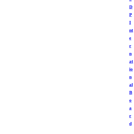
D
P
I
nt
e
r
n
at
io
n
al
B
o
a
r
d