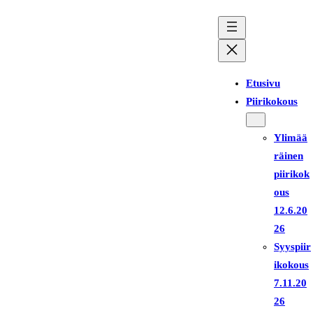
Siirry
sisältöön
Etusivu
Piirikokous
Ylimää
räinen
piirikok
ous
12.6.20
26
Syyspiir
ikokous
7.11.20
26