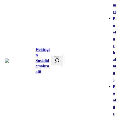
m
et
P
u
ol
u
e
Helsingi
h
n
E
al
Sosialid
t
emokra
lit
atit
s
u
i
s
P
u
ol
u
e