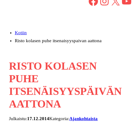
Facebook
Instagram
X
YouTube
Kotiin
Risto kolasen puhe itsenaisyyspaivan aattona
RISTO KOLASEN
PUHE
ITSENÄISYYSPÄIVÄN
AATTONA
Julkaistu:
17.12.2014
Kategoria:
Ajankohtaista