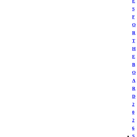
E
S
F
O
R
T
H
E
B
O
A
R
D
2
0
2
6
S