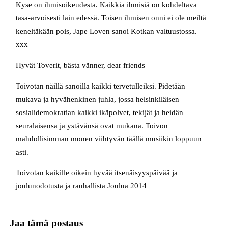
Kyse on ihmisoikeudesta. Kaikkia ihmisiä on kohdeltava
tasa-arvoisesti lain edessä. Toisen ihmisen onni ei ole meiltä
keneltäkään pois, Jape Loven sanoi Kotkan valtuustossa.
xxx
Hyvät Toverit, bästa vänner, dear friends
Toivotan näillä sanoilla kaikki tervetulleiksi. Pidetään
mukava ja hyvähenkinen juhla, jossa helsinkiläisen
sosialidemokratian kaikki ikäpolvet, tekijät ja heidän
seuralaisensa ja ystävänsä ovat mukana. Toivon
mahdollisimman monen viihtyvän täällä musiikin loppuun
asti.
Toivotan kaikille oikein hyvää itsenäisyyspäivää ja
joulunodotusta ja rauhallista Joulua 2014
Jaa tämä postaus