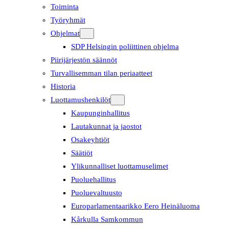
Toiminta
Työryhmät
Ohjelmat
SDP Helsingin poliittinen ohjelma
Piirijärjestön säännöt
Turvallisemman tilan periaatteet
Historia
Luottamushenkilöt
Kaupunginhallitus
Lautakunnat ja jaostot
Osakeyhtiöt
Säätiöt
Ylikunnalliset luottamuselimet
Puoluehallitus
Puoluevaltuusto
Europarlamentaarikko Eero Heinäluoma
Kårkulla Samkommun