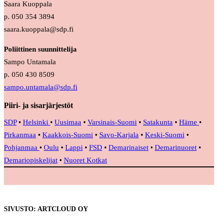
Saara Kuoppala
p. 050 354 3894
saara.kuoppala@sdp.fi
Poliittinen suunnittelija
Sampo Untamala
p. 050 430 8509
sampo.untamala@sdp.fi
Piiri- ja sisarjärjestöt
SDP
•
Helsinki
•
Uusimaa
•
Varsinais-Suomi
•
Satakunta
•
Häme
•
Pirkanmaa
•
Kaakkois-Suomi
•
Savo-Karjala
•
Keski-Suomi
•
Pohjanmaa
•
Oulu
•
Lappi
•
FSD
•
Demarinaiset
•
Demarinuoret
•
Demariopiskelijat
•
Nuoret Kotkat
SIVUSTO: ARTCLOUD OY