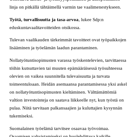
linja on pitkällä tähtäimellä varmin tae vaalimenestykseen.
Työtä, turvallisuutta ja tasa-arvoa
, lukee Sdp:n
eduskuntavaalitavoitteiden otsikossa.
Tulevan vaalikauden tärkeimmät tavoitteet ovat työpaikkojen
lisääminen ja työelämän laadun parantaminen.
Nollatyötuntisopimusten varassa työskentelevien, tarvittaessa
töihin kutsuttavien tai muuten epämääräisessä työsuhteessa
olevien on vaikea suunnitella tulevaisuutta ja turvata
toimeentuloaan. Heidän asemaansa parantamisessa yksi askel
on nollatyötuntisopimusten kieltäminen. Välttämättömiä
valtion investointeja on saatava liikkeelle nyt, kun työstä on
pulaa. Niitä tarvitaan palkansaajien ja kuluttajien kysynnän
tukemiseksi.
Suomalainen työelämä tarvitsee osaavaa työvoimaa.
Osaamisen vahvistamiseksi on huolehdittava kaikille