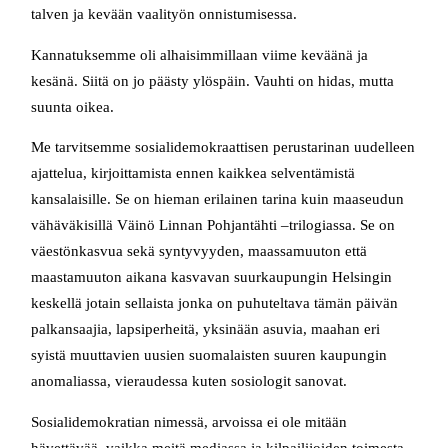
talven ja kevään vaalityön onnistumisessa.
Kannatuksemme oli alhaisimmillaan viime keväänä ja
kesänä. Siitä on jo päästy ylöspäin. Vauhti on hidas, mutta
suunta oikea.
Me tarvitsemme sosialidemokraattisen perustarinan uudelleen
ajattelua, kirjoittamista ennen kaikkea selventämistä
kansalaisille. Se on hieman erilainen tarina kuin maaseudun
vähäväkisillä Väinö Linnan Pohjantähti –trilogiassa. Se on
väestönkasvua sekä syntyvyyden, maassamuuton että
maastamuuton aikana kasvavan suurkaupungin Helsingin
keskellä jotain sellaista jonka on puhuteltava tämän päivän
palkansaajia, lapsiperheitä, yksinään asuvia, maahan eri
syistä muuttavien uusien suomalaisten suuren kaupungin
anomaliassa, vieraudessa kuten sosiologit sanovat.
Sosialidemokratian nimessä, arvoissa ei ole mitään
hävettävää, vaikka meitä mediassa ja kilpailijoiden toimesta