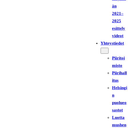
än
2021–
2025
esittely
videot
Yhteystiedot
Piiritoi
misto
Piirihall
itus
Helsingi
n
puolueo
sastot
Luotta
mushen