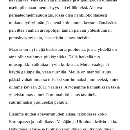
usein pilkataan menneisyys- tai ei-liikkeksi. Alkava
periaateohjelmauudistus, jossa olen henkilökohtaisesti
mukana työryhmän jäsenenä kolmannen kerran elämässäsi,
päivittää vanhan arvopohjan tämän päivän yhteiskunnan
peruskysymyksiin, haasteisiin ja tavoitteisiin.
Maassa on nyt neljä keskisuurta puoluetta, joista yhdellä on
aina ollut vaihtuva piikkipaikka. Tällä hetkellä tuo
nousupiikki vaikuttaa hyvin korkealta. Mutta vaaleja ei
käydä gallupeilla, vaan uurnilla. Meillä on mahdollisuus
päästä valtakunnassa toiseksi suurimmaksi puolueeksi, kuten
olimme kevään 2011 vaalissa. Arvojemme kannatuksen takia
yhteiskunnassa meillä on mahdollisuus tavoitella
suurimmaksi puolueeksi paluuta.
Elämme uuden epävarmuuden aikaa, taloudessa koko
Euroopassa ja politiikassa Venäjän ja Ukrainan kriisin takia.
Uskottava talous- ja työllisyyspoliittinen ja ulkopoliittinen