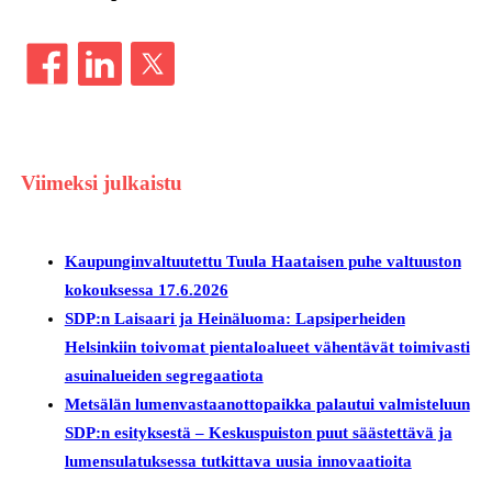
Viimeksi julkaistu
Kaupunginvaltuutettu Tuula Haataisen puhe valtuuston
kokouksessa 17.6.2026
SDP:n Laisaari ja Heinäluoma: Lapsiperheiden
Helsinkiin toivomat pientaloalueet vähentävät toimivasti
asuinalueiden segregaatiota
Metsälän lumenvastaanottopaikka palautui valmisteluun
SDP:n esityksestä – Keskuspuiston puut säästettävä ja
lumensulatuksessa tutkittava uusia innovaatioita