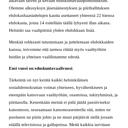
alkavaan talven ja kevään eduskuntavaaliponnistuksiin.
Olemme alkusyksyn jäsenäänestyksen ja piirihallituksen
ehdokashaastattelujen kautta asettaneet yhteensä 22 hienoa
ehdokasta, joista 14 esitellään täällä lyhyesti illan aikana.
Helsinki saa vaalipiirinä yhden ehdokkaan lisää.
Menkää rohkeasti tutustumaan ja juttelemaan ehdokkaiden
kanssa, toivomme että tarmoa riittää myös vaalityöhön
heidän ja yhteisen vaalilistamme edestä.
Ensi vuosi on eduskuntavaalivuosi
.
Tärkeintä on nyt kerätä kaikki helsinkiläisen
sosialidemokratian voimat yhteiseen, hyvähenkiseen ja
eteenpäin katsovaan vaalityöhän, osastoissa, tukiryhmissä, ja
piiritasolla. Kenenkään meistä ei pidä jäädä passiiviseksi
katsomoon, seuraamaan katsomoasenteella sitä, miten ne
puolueen tai piirin johto ja ne muut pärjäävät siellä jossain
etäällä televisiossa ja gallupeissa. Meitä kaikkia tarvitaan