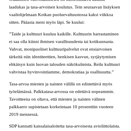
laadukas ja tasa-arvoinen koulutus. Tein seuraavan lisäyksen
vaaliohjelmaan Kotkan puoluevaltuustossa kaksi viikkoa
sitten. Pääasia meni myös läpi. Se kuului:
”Taide ja kulttuuri kuuluu kaikille. Kulttuurin harrastaminen
ei saa olla kiinni ihmisen varallisuudesta tai kotikunnasta.
Vahvat, monipuoliset kulttuuripalvelut ovat ensiarvoisen
tärkeitä niin identiteettien, henkisen kasvun, syrjäytymisen
ehkäisyn kuin luovan talouden näkökulmista. Reilu kulttuuri
vahvistaa hyvinvointiamme, demokratiaa ja osallisuutta.”
Tasa-arvoa miesten ja naisten välillä on edistettävä myös
työelämässä. Palkkatasa-arvossa on edettävä nopeammin.
Tavoitteena on oltava, että miesten ja naisten välinen
palkkaero supistetaan korkeintaan 10 prosenttiin vuoteen
2019 mennessä.
SDP kannatti kansalaisaloitetta tasa-arvoisesta avioliittolaista.