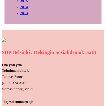
2015
2014
2013
SDP Helsinki / Helsingin Sosialidemokraatit
Ota yhteyttä
Toiminnanjohtaja
Tuomas Finne
p. 050 374 0315
tuomas.finne@sdp.fi
Järjestösuunnittelija