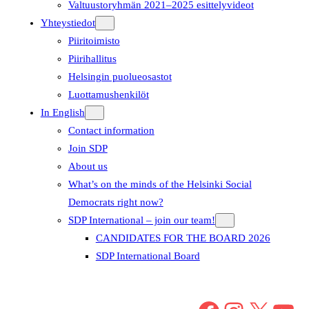
Valtuustoryhmän 2021–2025 esittelyvideot
Yhteystiedot
Piiritoimisto
Piirihallitus
Helsingin puolueosastot
Luottamushenkilöt
In English
Contact information
Join SDP
About us
What’s on the minds of the Helsinki Social
Democrats right now?
SDP International – join our team!
CANDIDATES FOR THE BOARD 2026
SDP International Board