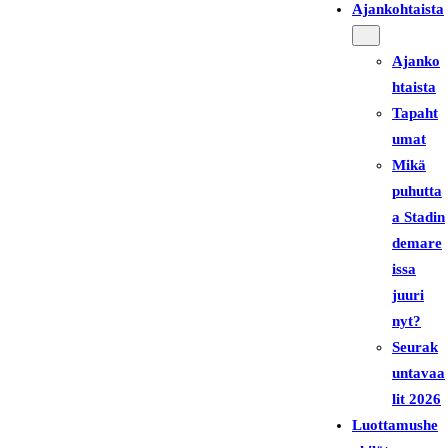
Ajankohtaista
Ajanko
htaista
Tapaht
umat
Mikä
puhutta
a Stadin
demare
issa
juuri
nyt?
Seurak
untavaa
lit 2026
Luottamushe