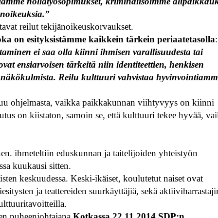
llämme nollatyösopimukset, kriminalisoimme alipalkkau
änoikeuksia.”
tavat reilut tekijänoikeuskorvaukset.
oka on esityksistämme kaikkein tärkein periaatetasolla
:
taminen ei saa olla kiinni ihmisen varallisuudesta tai
vat ensiarvoisen tärkeitä niin identiteettien, henkisen
 näkökulmista. Reilu kulttuuri vahvistaa hyvinvointiamm
uttuu ohjelmasta, vaikka paikkakunnan viihtyvyys on kiinni
utus on kiistaton, samoin se, että kulttuuri tekee hyvää, va
ennen. ihmeteltiin eduskunnan ja taitelijoiden yhteistyön
ssa kuukausi sitten.
en keskuudessa. Keski-ikäiset, koulutetut naiset ovat
sitysten ja teattereiden suurkäyttäjiä, sekä aktiiviharrastaji
ttuuritavoitteilla.
ien puheenjohtajana
Kotkassa 22.11.2014 SDP:n