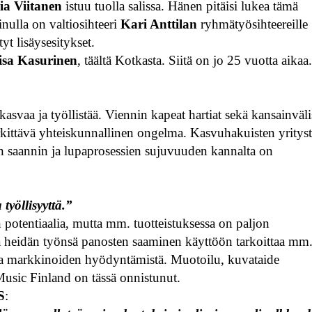
ia Viitanen
istuu tuolla salissa. Hänen pitäisi lukea tämä
nulla on valtiosihteeri
Kari Anttilan
ryhmätyösihteereille
t lisäysesitykset.
isa Kasurinen
, täältä Kotkasta. Siitä on jo 25 vuotta aikaa
vaa ja työllistää. Viennin kapeat hartiat sekä kansainväli
rkittävä yhteiskunnallinen ongelma. Kasvuhakuisten yritys
 saannin ja lupaprosessien sujuvuuden kannalta on
työllisyyttä.”
on potentiaalia, mutta mm. tuotteistuksessa on paljon
tä ja heidän työnsä panosten saaminen käyttöön tarkoittaa mm
 ja markkinoiden hyödyntämistä. Muotoilu, kuvataide
usic Finland on tässä onnistunut.
S
: