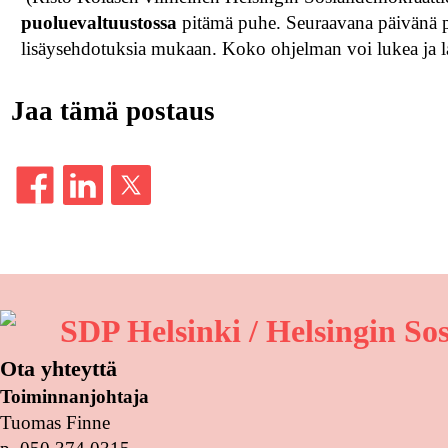
puoluevaltuustossa
pitämä puhe. Seuraavana päivänä p
lisäysehdotuksia mukaan. Koko ohjelman voi lukea ja l
Jaa tämä postaus
SDP Helsinki / Helsingin So
Ota yhteyttä
Toiminnanjohtaja
Tuomas Finne