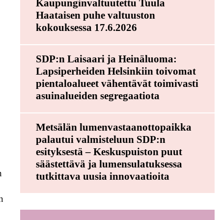
Kaupunginvaltuutettu Tuula
Haataisen puhe valtuuston
kokouksessa 17.6.2026
SDP:n Laisaari ja Heinäluoma:
Lapsiperheiden Helsinkiin toivomat
pientaloalueet vähentävät toimivasti
asuinalueiden segregaatiota
Metsälän lumenvastaanottopaikka
palautui valmisteluun SDP:n
.
esityksestä – Keskuspuiston puut
säästettävä ja lumensulatuksessa
n
tutkittava uusia innovaatioita
an