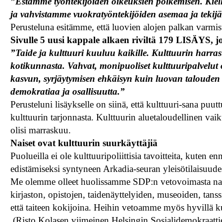
”Estämme työntekijöiden oikeuksien polkemisen. Kie
ja vahvistamme vuokratyöntekijöiden asemaa ja tekij
Perusteluna esitämme, että luovien alojen palkan varmis
Sivulle 5 uusi kappale alkaen riviltä 179 LISÄYS, j
”Taide ja kulttuuri kuuluu kaikille. Kulttuurin harras
kotikunnasta. Vahvat, monipuoliset kulttuuripalvelut o
kasvun, syrjäytymisen ehkäisyn kuin luovan talouden
demokratiaa ja osallisuutta.”
Perusteluni lisäykselle on siinä, että kulttuuri-sana pu
kulttuurin tarjonnasta. Kulttuurin aluetaloudellinen vaik
olisi marraskuu.
Naiset ovat kulttuurin suurkäyttäjiä
Puolueilla ei ole kulttuuripoliittisia tavoitteita, kuten 
edistämiseksi syntyneen Arkadia-seuran yleisötilaisuude
Me olemme olleet huolissamme SDP:n vetovoimasta naist
kirjaston, opistojen, taidenäyttelyiden, museoiden, tanssie
että taiteen kokijoina. Heihin vetoamme myös hyvillä kul
(Risto Kolasen viimeinen Helsingin Sosialidemokraatt