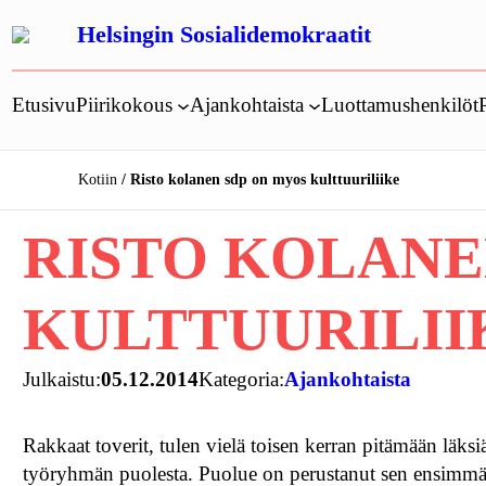
Siirry
Helsingin Sosialidemokraatit
sisältöön
Etusivu
Piirikokous
Ajankohtaista
Luottamushenkilöt
Kotiin
Risto kolanen sdp on myos kulttuuriliike
RISTO KOLANE
KULTTUURILII
Julkaistu:
05.12.2014
Kategoria:
Ajankohtaista
Rakkaat toverit, tulen vielä toisen kerran pitämään läk
työryhmän puolesta. Puolue on perustanut sen ensimm