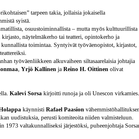
kohtaisen” tarpeen takia, jollaisia jokaisella
mmistä syistä.
matillista, osuustoiminnallista – mutta myös kulttuurillista
i kirjasto, näytelmäkerho tai teatteri, opintokerho ja
kunnallista toimintaa. Syntyivät työväenopistot, kirjastot,
eattereiksi.
nhan työväenliikkeen alkuvaiheen siltasaarelaisia johtajia
ionmaa
,
Yrjö Kallinen
ja
Reino H. Oittinen
olivat
ella.
Kalevi Sorsa
kirjoitti runoja ja oli Unescon virkamies
 Holappa
käynnisti
Rafael Paasion
vähemmistöhallitukse
iikan uudistuksia, perusti komiteoita niiden valmisteluun.
ttiin 1973 valtakunnalliseksi järjestöksi, puheenjohtaja Sors