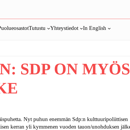
Puolueosastot
Tutustu
Yhteystiedot
In English
N: SDP ON MYÖ
KE
siäispuhetta. Nyt puhun enemmän Sdp:n kulttuuripoliittisen
äisen kerran yli kymmenen vuoden tauon/unohduksen jälk