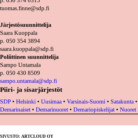
p. 050 374 0315
tuomas.finne@sdp.fi
Järjestösuunnittelija
Saara Kuoppala
p. 050 354 3894
saara.kuoppala@sdp.fi
Poliittinen suunnittelija
Sampo Untamala
p. 050 430 8509
sampo.untamala@sdp.fi
Piiri- ja sisarjärjestöt
SDP
•
Helsinki
•
Uusimaa
•
Varsinais-Suomi
•
Satakunta
Demarinaiset
•
Demarinuoret
•
Demariopiskelijat
•
Nuoret
SIVUSTO: ARTCLOUD OY