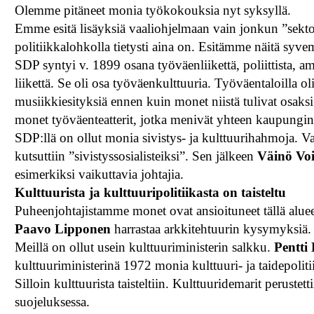
Olemme pitäneet monia työkokouksia nyt syksyllä.
Emme esitä lisäyksiä vaaliohjelmaan vain jonkun ”sektori
politiikkalohkolla tietysti aina on. Esitämme näitä syve
SDP syntyi v. 1899 osana työväenliikettä, poliittista, am
liikettä. Se oli osa työväenkulttuuria. Työväentaloilla ol
musiikkiesityksiä ennen kuin monet niistä tulivat osaksi 
monet työväenteatterit, jotka menivät yhteen kaupungint
SDP:llä on ollut monia sivistys- ja kulttuurihahmoja. Va
kutsuttiin ”sivistyssosialisteiksi”. Sen jälkeen
Väinö Vo
esimerkiksi vaikuttavia johtajia.
Kulttuurista ja kulttuuripolitiikasta on taisteltu
Puheenjohtajistamme monet ovat ansioituneet tällä alue
Paavo Lipponen
harrastaa arkkitehtuurin kysymyksiä.
Meillä on ollut usein kulttuuriministerin salkku.
Pentti
kulttuuriministerinä 1972 monia kulttuuri- ja taidepolit
Silloin kulttuurista taisteltiin. Kulttuuridemarit peruste
suojeluksessa.