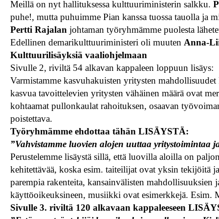
Meillä on nyt hallituksessa kulttuuriministerin salkku.
P
puhe!, mutta puhuimme Pian kanssa tuossa tauolla ja mi
Pertti Rajalan
johtaman työryhmämme puolesta lähetety
Edellinen demarikulttuuriministeri oli muuten
Anna-Li
Kulttuurilisäyksiä vaaliohjelmaan
Sivulle 2, riviltä 54 alkavan kappaleen loppuun lisäys:
Varmistamme kasvuhakuisten yritysten mahdollisuudet kas
kasvua tavoittelevien yritysten vähäinen määrä ovat me
kohtaamat pullonkaulat rahoituksen, osaavan työvoiman
poistettava.
Työryhmämme ehdottaa tähän LISÄYSTÄ:
”Vahvistamme luovien alojen uuttaa yritystoimintaa ja 
Perustelemme lisäystä sillä, että luovilla aloilla on palj
kehitettävää, koska esim. taiteilijat ovat yksin tekijöi
parempia rakenteita, kansainvälisten mahdollisuuksien
käyttöoikeuksineen, musiikki ovat esimerkkejä. Esim. M
Sivulle 3. riviltä 120 alkavaan kappaleeseen LISÄY