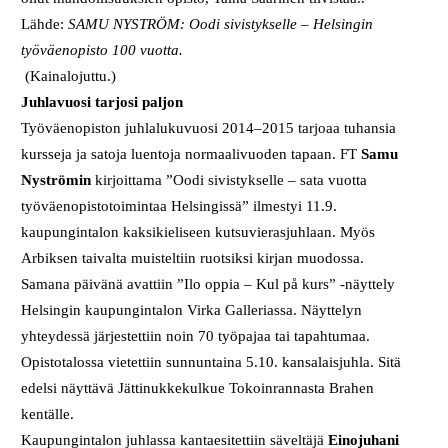
Lähde:
SAMU NYSTRÖM: Oodi sivistykselle – Helsingin
työväenopisto 100 vuotta.
(Kainalojuttu.)
Juhlavuosi tarjosi paljon
Työväenopiston juhlalukuvuosi 2014–2015 tarjoaa tuhansia
kursseja ja satoja luentoja normaalivuoden tapaan. FT
Samu
Nyströmin
kirjoittama ”Oodi sivistykselle – sata vuotta
työväenopistotoimintaa Helsingissä” ilmestyi 11.9.
kaupungintalon kaksikieliseen kutsuvierasjuhlaan. Myös
Arbiksen taivalta muisteltiin ruotsiksi kirjan muodossa.
Samana päivänä avattiin ”Ilo oppia – Kul på kurs” -näyttely
Helsingin kaupungintalon Virka Galleriassa. Näyttelyn
yhteydessä järjestettiin noin 70 työpajaa tai tapahtumaa.
Opistotalossa vietettiin sunnuntaina 5.10. kansalaisjuhla. Sitä
edelsi näyttävä Jättinukkekulkue Tokoinrannasta Brahen
kentälle.
Kaupungintalon juhlassa kantaesitettiin säveltäjä
Einojuhani