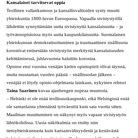
Kansalaiset tarvitsevat oppia
Teollinen vallankumous ja kansallisvaltioiden synty muutti
yhteiskuntia 1800-luvun Euroopassa. Vapaalla sivistystyöllä
lähdettiin synnyttämään uutta sivistynyttä kansalaisuutta – ja
työväenopistoissa myös uutta kaupunkilaisuutta. Suomalaisen
yhteiskunnan demokratisoituminen ja traumaattinen sisällissota
korostivat entisestään sivistystyön merkitystä kansalaisuuden
kehittämisessä, juhlavuonna haluttiin korostaa.
Opiston ensi vuosina venäjän kielen opintopiirit olivat täynnä,
mutta muutaman vuoden päästä – sisällissodan jälkeen –
venäjää ei löydy opinto-ohjelmasta lainkaan, nykyinen rehtori
Taina Saarinen
kuvaa ajanhengen nopeaa muutosta.
– Helsinki ei ole enää teollisuuskaupunki, eikä Helsingissä enää
ole samanlaista yhtenäistä työväestöä kuin sata vuotta sitten.
Maailman muuttuminen on näkynyt myös vapaan sivistystyön
lähtökohdissa. Uusia näkökulmia on etsitty niin
tietoyhteiskunnasta kuin kansainvälisyydestä ja kestävästä