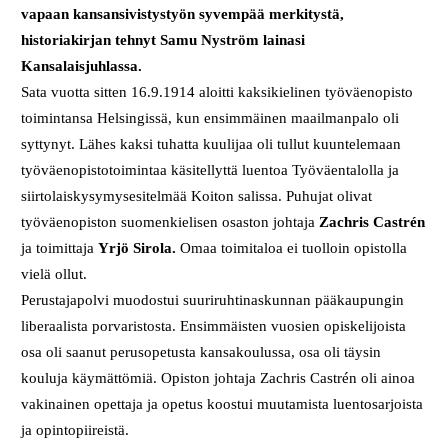
vapaan kansansivistystyön syvempää merkitystä,
historiakirjan tehnyt Samu Nyström lainasi
Kansalaisjuhlassa.
Sata vuotta sitten 16.9.1914 aloitti kaksikielinen työväenopisto
toimintansa Helsingissä, kun ensimmäinen maailmanpalo oli
syttynyt. Lähes kaksi tuhatta kuulijaa oli tullut kuuntelemaan
työväenopistotoimintaa käsitellyttä luentoa Työväentalolla ja
siirtolaiskysymysesitelmää Koiton salissa. Puhujat olivat
työväenopiston suomenkielisen osaston johtaja
Zachris Castrén
ja toimittaja
Yrjö Sirola.
Omaa toimitaloa ei tuolloin opistolla
vielä ollut.
Perustajapolvi muodostui suuriruhtinaskunnan pääkaupungin
liberaalista porvaristosta. Ensimmäisten vuosien opiskelijoista
osa oli saanut perusopetusta kansakoulussa, osa oli täysin
kouluja käymättömiä. Opiston johtaja Zachris Castrén oli ainoa
vakinainen opettaja ja opetus koostui muutamista luentosarjoista
ja opintopiireistä.