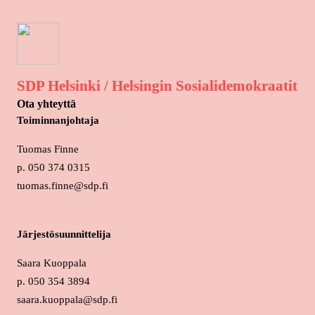
SDP Helsinki / Helsingin Sosialidemokraatit
Ota yhteyttä
Toiminnanjohtaja
Tuomas Finne
p. 050 374 0315
tuomas.finne@sdp.fi
Järjestösuunnittelija
Saara Kuoppala
p. 050 354 3894
saara.kuoppala@sdp.fi