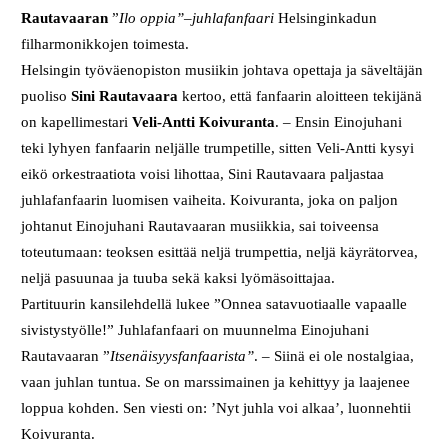
Rautavaaran
”
Ilo oppia”–juhlafanfaari
Helsinginkadun
filharmonikkojen toimesta.
Helsingin työväenopiston musiikin johtava opettaja ja säveltäjän
puoliso
Sini Rautavaara
kertoo, että fanfaarin aloitteen tekijänä
on kapellimestari
Veli-Antti Koivuranta
. – Ensin Einojuhani
teki lyhyen fanfaarin neljälle trumpetille, sitten Veli-Antti kysyi
eikö orkestraatiota voisi lihottaa, Sini Rautavaara paljastaa
juhlafanfaarin luomisen vaiheita. Koivuranta, joka on paljon
johtanut Einojuhani Rautavaaran musiikkia, sai toiveensa
toteutumaan: teoksen esittää neljä trumpettia, neljä käyrätorvea,
neljä pasuunaa ja tuuba sekä kaksi lyömäsoittajaa.
Partituurin kansilehdellä lukee ”Onnea satavuotiaalle vapaalle
sivistystyölle!” Juhlafanfaari on muunnelma Einojuhani
Rautavaaran ”
Itsenäisyysfanfaarista”
. – Siinä ei ole nostalgiaa,
vaan juhlan tuntua. Se on marssimainen ja kehittyy ja laajenee
loppua kohden. Sen viesti on: ’Nyt juhla voi alkaa’, luonnehtii
Koivuranta.