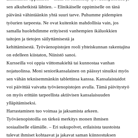
sen alkuhetkistä lähtien. – Elinikäiselle oppimiselle on tänä
päivänä vähintäänkin yhtä suuri tarve. Puhumme pidempien
työurien tarpeesta. Ne ovat kuitenkin mahdollisia vain, jos
samalla huolehdimme erityisesti vanhempien ikäluokkien
taitojen ja tietojen säilyttämisestä ja
kehittämisestä. Työväenopistojen rooli yhteiskunnan rakentajina
on edelleen kiistaton, Niinistö sanoi.
Kursseilla voi oppia viittomakieltä tai kunnostaa vanhan
nojatuolinsa. Moni seniorikansalainen on päässyt sinuiksi myös
sen vähän teknisemmänkin tablettinsa kanssa. Kansalaistaidot
voi päivittää vaivatta työväenopistojen avulla. Tämä päivitystyö
on myös erittäin tarpeellista aktiivisen kansalaisuuden
ylläpitämiseksi.
Harrastaminen tuo voimaa ja jaksamista arkeen.
Työväenopistoilla on tärkeä merkitys monen ihmisen
sosiaaliselle elämälle. – Eri sukupolvet, erilaisista taustoista
tulevat ihmiset kohtaavat ja jakavat saman kiinnostuksen