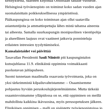
kehityksestä, Saarinen kirjoittaa Oodissaan sadalle vuodelle.
Helsingissä työväenopisto on toiminut koko sadan vuoden ajan
suomalaisittain poikkeuksellisessa ympäristössä.
Pääkaupungissa on koko toiminnan ajan ollut saatavilla
asiantuntijoita ja ammattiopettajia lähes mistä tahansa aineesta
tai aiheesta. Samalla suurkaupungin monipuolinen väestöpohja
ja alueellinen laajuus ovat vaatineet jatkuvia ponnisteluja
erilaisten intressien tyydyttämiseksi.
Kansalaistaidot voi päivittää
Tasavallan Presidentti
Sauli Niinistö
piti kaupungintalon
kutsujuhlassa 11.9. elinikäistä oppimista voimakkaasti
puolustavan juhlapuheen.
Suomi tunnetaan maailmalla osaavasta työvoimasta, joka on
yksi tärkeimmistä kilpailuvalteistamme: – Osaamisemme
pohjautuu hyvään peruskoulujärjestelmäämme. Mutta tärkeää
osaamisvoimamme ylläpidossa on se, että oppiminen on meillä
mahdollista kaikkina ikävuosina, myös perusopetuksen jälkeen.
Elinikäisen oppimisen – malli on sisäistetty työväenopistoissa jo