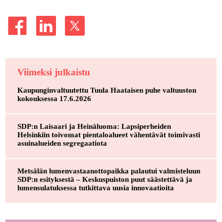
Viimeksi julkaistu
Kaupunginvaltuutettu Tuula Haataisen puhe valtuuston
kokouksessa 17.6.2026
SDP:n Laisaari ja Heinäluoma: Lapsiperheiden
Helsinkiin toivomat pientaloalueet vähentävät toimivasti
asuinalueiden segregaatiota
Metsälän lumenvastaanottopaikka palautui valmisteluun
SDP:n esityksestä – Keskuspuiston puut säästettävä ja
lumensulatuksessa tutkittava uusia innovaatioita