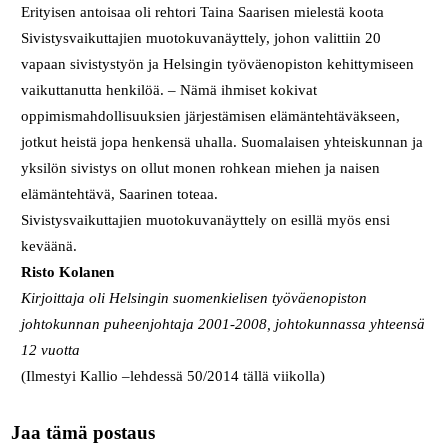
Erityisen antoisaa oli rehtori Taina Saarisen mielestä koota
Sivistysvaikuttajien muotokuvanäyttely, johon valittiin 20
vapaan sivistystyön ja Helsingin työväenopiston kehittymiseen
vaikuttanutta henkilöä. – Nämä ihmiset kokivat
oppimismahdollisuuksien järjestämisen elämäntehtäväkseen,
jotkut heistä jopa henkensä uhalla. Suomalaisen yhteiskunnan ja
yksilön sivistys on ollut monen rohkean miehen ja naisen
elämäntehtävä, Saarinen toteaa.
Sivistysvaikuttajien muotokuvanäyttely on esillä myös ensi
keväänä.
Risto Kolanen
Kirjoittaja oli Helsingin suomenkielisen työväenopiston
johtokunnan puheenjohtaja 2001-2008, johtokunnassa yhteensä
12 vuotta
(Ilmestyi Kallio –lehdessä 50/2014 tällä viikolla)
Jaa tämä postaus