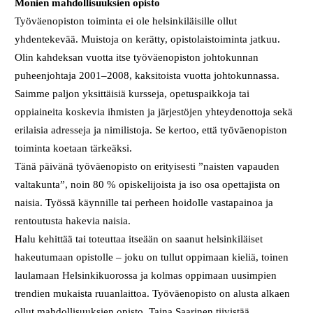
Monien mahdollisuuksien opisto
Työväenopiston toiminta ei ole helsinkiläisille ollut
yhdentekevää. Muistoja on kerätty, opistolaistoiminta jatkuu.
Olin kahdeksan vuotta itse työväenopiston johtokunnan
puheenjohtaja 2001–2008, kaksitoista vuotta johtokunnassa.
Saimme paljon yksittäisiä kursseja, opetuspaikkoja tai
oppiaineita koskevia ihmisten ja järjestöjen yhteydenottoja sekä
erilaisia adresseja ja nimilistoja. Se kertoo, että työväenopiston
toiminta koetaan tärkeäksi.
Tänä päivänä työväenopisto on erityisesti ”naisten vapauden
valtakunta”, noin 80 % opiskelijoista ja iso osa opettajista on
naisia. Työssä käynnille tai perheen hoidolle vastapainoa ja
rentoutusta hakevia naisia.
Halu kehittää tai toteuttaa itseään on saanut helsinkiläiset
hakeutumaan opistolle – joku on tullut oppimaan kieliä, toinen
laulamaan Helsinkikuorossa ja kolmas oppimaan uusimpien
trendien mukaista ruuanlaittoa. Työväenopisto on alusta alkaen
ollut mahdollisuuksien opisto, Taina Saarinen tiivistää..