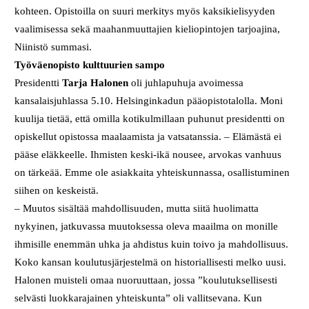
kohteen. Opistoilla on suuri merkitys myös kaksikielisyyden
vaalimisessa sekä maahanmuuttajien kieliopintojen tarjoajina,
Niinistö summasi.
Työväenopisto kulttuurien sampo
Presidentti
Tarja Halonen
oli juhlapuhuja avoimessa
kansalaisjuhlassa 5.10. Helsinginkadun pääopistotalolla. Moni
kuulija tietää, että omilla kotikulmillaan puhunut presidentti on
opiskellut opistossa maalaamista ja vatsatanssia. – Elämästä ei
pääse eläkkeelle. Ihmisten keski-ikä nousee, arvokas vanhuus
on tärkeää. Emme ole asiakkaita yhteiskunnassa, osallistuminen
siihen on keskeistä.
– Muutos sisältää mahdollisuuden, mutta siitä huolimatta
nykyinen, jatkuvassa muutoksessa oleva maailma on monille
ihmisille enemmän uhka ja ahdistus kuin toivo ja mahdollisuus.
Koko kansan koulutusjärjestelmä on historiallisesti melko uusi.
Halonen muisteli omaa nuoruuttaan, jossa ”koulutuksellisesti
selvästi luokkarajainen yhteiskunta” oli vallitsevana. Kun