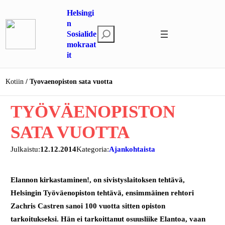
Siirry
Helsingi
sisältöön
n
E
Sosialide
mokraat
t
it
s
i
Kotiin
Tyovaenopiston sata vuotta
TYÖVÄENOPISTON
SATA VUOTTA
Julkaistu:
12.12.2014
Kategoria:
Ajankohtaista
Elannon kirkastaminen!, on sivistyslaitoksen tehtävä,
Helsingin Työväenopiston tehtävä, ensimmäinen rehtori
Zachris Castren sanoi 100 vuotta sitten opiston
tarkoitukseksi. Hän ei tarkoittanut osuusliike Elantoa, vaan