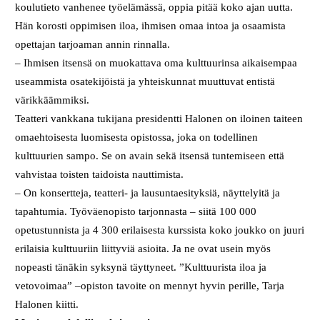
koulutieto vanhenee työelämässä, oppia pitää koko ajan uutta.
Hän korosti oppimisen iloa, ihmisen omaa intoa ja osaamista
opettajan tarjoaman annin rinnalla.
– Ihmisen itsensä on muokattava oma kulttuurinsa aikaisempaa
useammista osatekijöistä ja yhteiskunnat muuttuvat entistä
värikkäämmiksi.
Teatteri vankkana tukijana presidentti Halonen on iloinen taiteen
omaehtoisesta luomisesta opistossa, joka on todellinen
kulttuurien sampo. Se on avain sekä itsensä tuntemiseen että
vahvistaa toisten taidoista nauttimista.
– On konsertteja, teatteri- ja lausuntaesityksiä, näyttelyitä ja
tapahtumia. Työväenopisto tarjonnasta – siitä 100 000
opetustunnista ja 4 300 erilaisesta kurssista koko joukko on juuri
erilaisia kulttuuriin liittyviä asioita. Ja ne ovat usein myös
nopeasti tänäkin syksynä täyttyneet. ”Kulttuurista iloa ja
vetovoimaa” –opiston tavoite on mennyt hyvin perille, Tarja
Halonen kiitti.