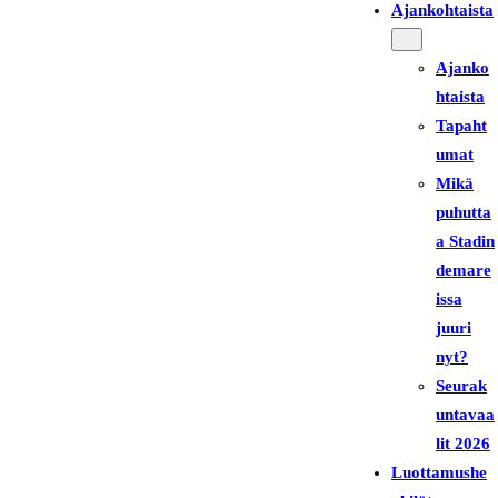
Ajankohtaista
Ajanko
htaista
Tapaht
umat
Mikä
puhutta
a Stadin
demare
issa
juuri
nyt?
Seurak
untavaa
lit 2026
Luottamushe