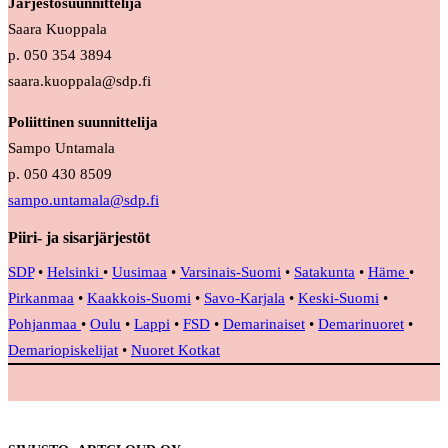
Järjestösuunnittelija
Saara Kuoppala
p. 050 354 3894
saara.kuoppala@sdp.fi
Poliittinen suunnittelija
Sampo Untamala
p. 050 430 8509
sampo.untamala@sdp.fi
Piiri- ja sisarjärjestöt
SDP
•
Helsinki
•
Uusimaa
•
Varsinais-Suomi
•
Satakunta
•
Häme
•
Pirkanmaa
•
Kaakkois-Suomi
•
Savo-Karjala
•
Keski-Suomi
•
Pohjanmaa
•
Oulu
•
Lappi
•
FSD
•
Demarinaiset
•
Demarinuoret
•
Demariopiskelijat
•
Nuoret Kotkat