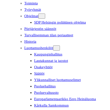
Toiminta
Työryhmät
Ohjelmat
SDP Helsingin poliittinen ohjelma
Piirijärjestön säännöt
Turvallisemman tilan periaatteet
Historia
Luottamushenkilöt
Kaupunginhallitus
Lautakunnat ja jaostot
Osakeyhtiöt
Säätiöt
Ylikunnalliset luottamuselimet
Puoluehallitus
Puoluevaltuusto
Europarlamentaarikko Eero Heinäluoma
Kårkulla Samkommun