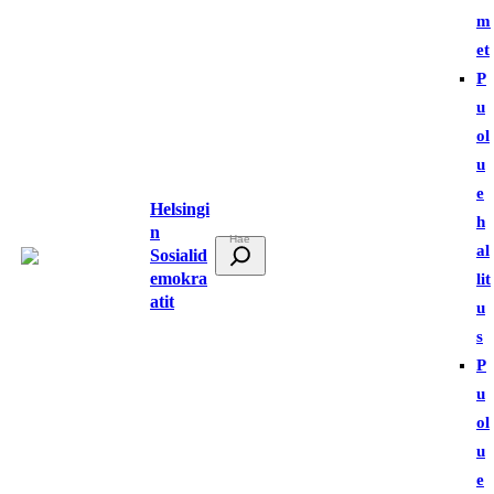
m
et
P
u
ol
u
e
Helsingi
h
n
E
al
Sosialid
t
emokra
lit
atit
s
u
i
s
P
u
ol
u
e