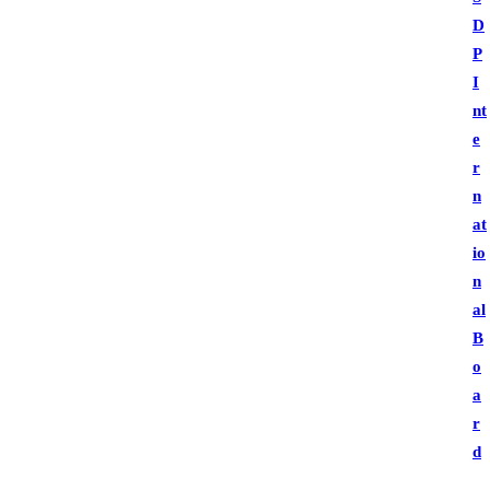
D
P
I
nt
e
r
n
at
io
n
al
B
o
a
r
d