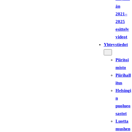
än
2021–
2025
esittely
videot
Yhteystiedot
Piiritoi
misto
Piirihall
itus
Helsingi
n
puolueo
sastot
Luotta
mushen