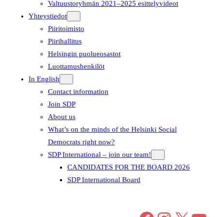
Valtuustoryhmän 2021–2025 esittelyvideot
Yhteystiedot
Piiritoimisto
Piirihallitus
Helsingin puolueosastot
Luottamushenkilöt
In English
Contact information
Join SDP
About us
What’s on the minds of the Helsinki Social
Democrats right now?
SDP International – join our team!
CANDIDATES FOR THE BOARD 2026
SDP International Board