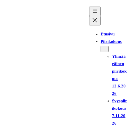
Siirry
sisältöön
Etusivu
Piirikokous
Ylimää
räinen
piirikok
ous
12.6.20
26
Syyspiir
ikokous
7.11.20
26