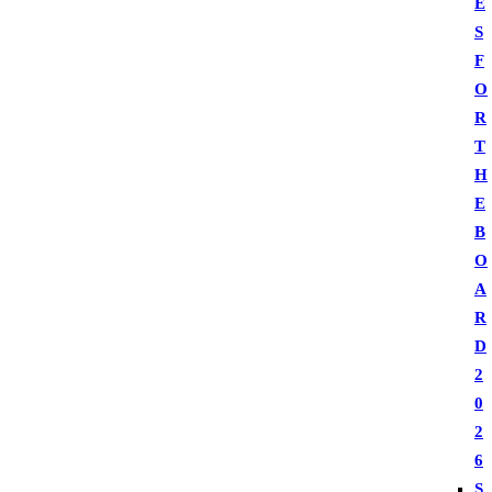
E
S
F
O
R
T
H
E
B
O
A
R
D
2
0
2
6
S