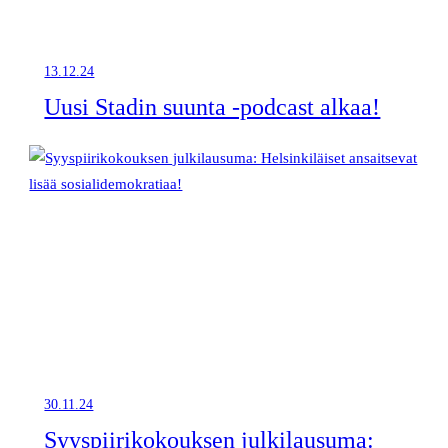
13.12.24
Uusi Stadin suunta -podcast alkaa!
30.11.24
Syyspiirikokouksen julkilausuma: