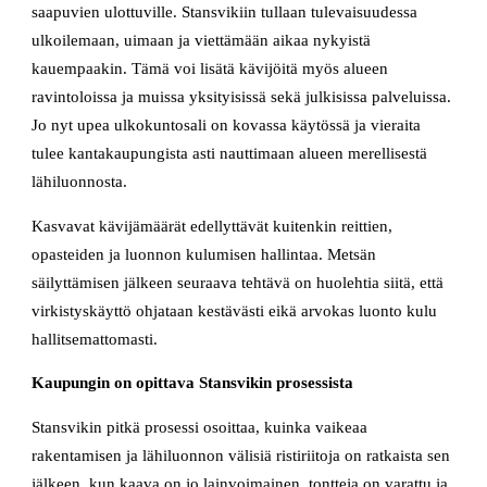
saapuvien ulottuville. Stansvikiin tullaan tulevaisuudessa
ulkoilemaan, uimaan ja viettämään aikaa nykyistä
kauempaakin. Tämä voi lisätä kävijöitä myös alueen
ravintoloissa ja muissa yksityisissä sekä julkisissa palveluissa.
Jo nyt upea ulkokuntosali on kovassa käytössä ja vieraita
tulee kantakaupungista asti nauttimaan alueen merellisestä
lähiluonnosta.
Kasvavat kävijämäärät edellyttävät kuitenkin reittien,
opasteiden ja luonnon kulumisen hallintaa. Metsän
säilyttämisen jälkeen seuraava tehtävä on huolehtia siitä, että
virkistyskäyttö ohjataan kestävästi eikä arvokas luonto kulu
hallitsemattomasti.
Kaupungin on opittava Stansvikin prosessista
Stansvikin pitkä prosessi osoittaa, kuinka vaikeaa
rakentamisen ja lähiluonnon välisiä ristiriitoja on ratkaista sen
jälkeen, kun kaava on jo lainvoimainen, tontteja on varattu ja