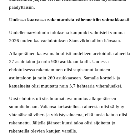
päädyttäisiin.
Uudessa kaavassa rakentamista vähennettiin voimakkaasti
Uudelleenarvioinnin tuloksena kaupunki valmisteli vuonna
2026 uuden kaavaehdotuksen Stansvikinkallion itäosaan.
Alkuperäinen kaava mahdollisti uudelleen arvioidulla alueella
27 asuintalon ja noin 900 asukkaan kodit. Uudessa
ehdotuksessa rakentaminen olisi supistunut kuuteen
asuintaloon ja noin 260 asukkaaseen. Samalla kortteli- ja
katualueita olisi muutettu noin 3,7 hehtaaria viheralueiksi.
Uusi ehdotus oli siis huomattava muutos alkuperäiseen
suunnitelmaan. Valtaosa tarkastellusta alueesta olisi säilynyt
yhtenäisenä viher- ja virkistysalueena, eikä uusia katuja olisi
rakennettu. Jäljelle jääneet kuusi taloa olisi sijoitettu jo
rakenteilla olevien katujen varsille.