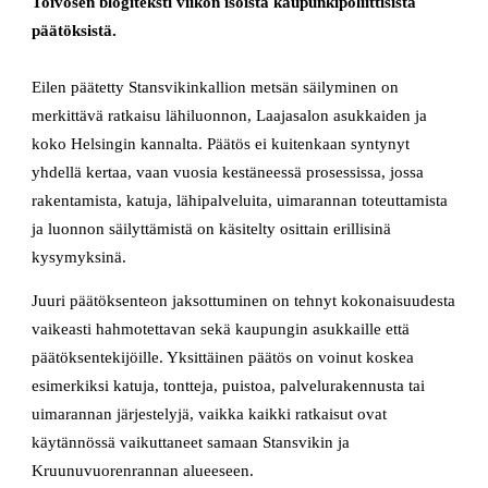
Toivosen blogiteksti viikon isoista kaupunkipoliittisista
päätöksistä.
Eilen päätetty Stansvikinkallion metsän säilyminen on
merkittävä ratkaisu lähiluonnon, Laajasalon asukkaiden ja
koko Helsingin kannalta. Päätös ei kuitenkaan syntynyt
yhdellä kertaa, vaan vuosia kestäneessä prosessissa, jossa
rakentamista, katuja, lähipalveluita, uimarannan toteuttamista
ja luonnon säilyttämistä on käsitelty osittain erillisinä
kysymyksinä.
Juuri päätöksenteon jaksottuminen on tehnyt kokonaisuudesta
vaikeasti hahmotettavan sekä kaupungin asukkaille että
päätöksentekijöille. Yksittäinen päätös on voinut koskea
esimerkiksi katuja, tontteja, puistoa, palvelurakennusta tai
uimarannan järjestelyjä, vaikka kaikki ratkaisut ovat
käytännössä vaikuttaneet samaan Stansvikin ja
Kruunuvuorenrannan alueeseen.