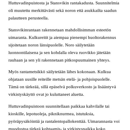
Huttuvadinpuistosta ja Stansvikin rantakadusta. Suunnitelmia
oli muutettu merkittävästi sekä noron että asukkailta saadun
palautteen perusteella.
Stansvikinrantaan rakennetaan mahdollisimman esteetön
uimaranta. Kulkureitit ja aiempaa pienempi huoltorakennus
sijoitetaan noron länsipuolelle. Noro säilytetään
luonnontilaisena ja sen kohdalla oleva ruovikko jätetään
rauhaan ja sen yli rakennetaan pitkospuumainen yhteys.
Myös rantametsikkö säilytetään lähes kokonaan. Kulkua
ohjataan uusille reiteille metsän etelä- ja pohjoispuolelle.
Tämä on tärkeää, sillä epäselvä polkuverkosto ja lisääntyvä
virkistyskäyttö ovat jo kuluttaneet aluetta.
Huttuvadinpuistoon suunnitellaan paikkaa kahvilalle tai
kioskille, lepotuoleja, pikniknurmea, istutuksia,
pyöräpysäköintiä ja rantalentopallokenttää. Uimarannasta voi
muodostua tärkeä kohtaamis- ja virkistyspaikka koko