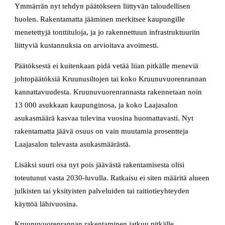
Ymmärrän nyt tehdyn päätökseen liittyvän taloudellisen
huolen. Rakentamatta jääminen merkitsee kaupungille
menetettyjä tonttituloja, ja jo rakennettuun infrastruktuuriin
liittyviä kustannuksia on arvioitava avoimesti.
Päätöksestä ei kuitenkaan pidä vetää liian pitkälle meneviä
johtopäätöksiä Kruunusiltojen tai koko Kruunuvuorenrannan
kannattavuudesta. Kruunuvuorenrannasta rakennetaan noin
13 000 asukkaan kaupunginosa, ja koko Laajasalon
asukasmäärä kasvaa tulevina vuosina huomattavasti. Nyt
rakentamatta jäävä osuus on vain muutamia prosentteja
Laajasalon tulevasta asukasmäärästä.
Lisäksi suuri osa nyt pois jäävästä rakentamisesta olisi
toteutunut vasta 2030-luvulla. Ratkaisu ei siten määritä alueen
julkisten tai yksityisten palveluiden tai raitiotieyhteyden
käyttöä lähivuosina.
Kruunuvuorenrannan rakentaminen jatkuu pitkälle