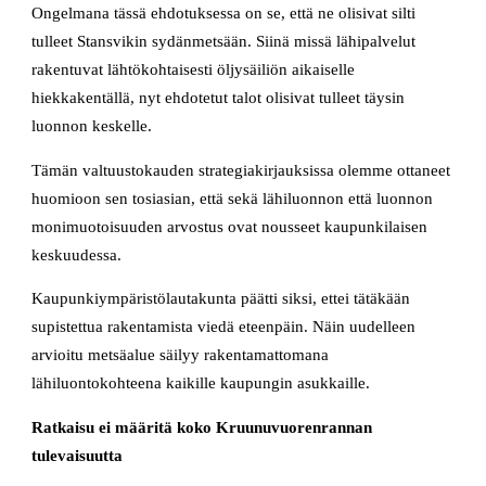
Ongelmana tässä ehdotuksessa on se, että ne olisivat silti
tulleet Stansvikin sydänmetsään. Siinä missä lähipalvelut
rakentuvat lähtökohtaisesti öljysäiliön aikaiselle
hiekkakentällä, nyt ehdotetut talot olisivat tulleet täysin
luonnon keskelle.
Tämän valtuustokauden strategiakirjauksissa olemme ottaneet
huomioon sen tosiasian, että sekä lähiluonnon että luonnon
monimuotoisuuden arvostus ovat nousseet kaupunkilaisen
keskuudessa.
Kaupunkiympäristölautakunta päätti siksi, ettei tätäkään
supistettua rakentamista viedä eteenpäin. Näin uudelleen
arvioitu metsäalue säilyy rakentamattomana
lähiluontokohteena kaikille kaupungin asukkaille.
Ratkaisu ei määritä koko Kruunuvuorenrannan
tulevaisuutta