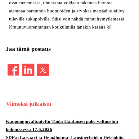
ovat etenemässä, uimaranta voidaan rakentaa luontoa
aiempaa paremmin huomioiden ja arvokas metsäalue säilyy
tuleville sukupolville. Siksi voit nähdä minut hymyilemässä
Kruunuvuorenrannan kotikulmilla tänäkin kesänä 🙂
Jaa tämä postaus
Viimeksi julkaistu
Kaupunginvaltuutettu Tuula Haataisen puhe valtuuston
kokouksessa 17.6.2026
SDP:n Laisaari ja Heinäluoma: Lapsiperheiden Helsinkiin