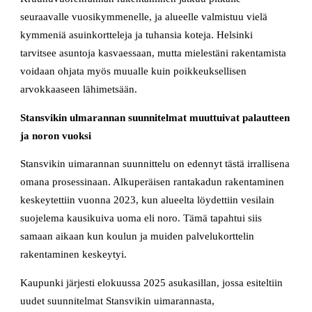
seuraavalle vuosikymmenelle, ja alueelle valmistuu vielä
kymmeniä asuinkortteleja ja tuhansia koteja. Helsinki
tarvitsee asuntoja kasvaessaan, mutta mielestäni rakentamista
voidaan ohjata myös muualle kuin poikkeuksellisen
arvokkaaseen lähimetsään.
Stansvikin ulmarannan suunnitelmat muuttuivat palautteen
ja noron vuoksi
Stansvikin uimarannan suunnittelu on edennyt tästä irrallisena
omana prosessinaan. Alkuperäisen rantakadun rakentaminen
keskeytettiin vuonna 2023, kun alueelta löydettiin vesilain
suojelema kausikuiva uoma eli noro. Tämä tapahtui siis
samaan aikaan kun koulun ja muiden palvelukorttelin
rakentaminen keskeytyi.
Kaupunki järjesti elokuussa 2025 asukasillan, jossa esiteltiin
uudet suunnitelmat Stansvikin uimarannasta,