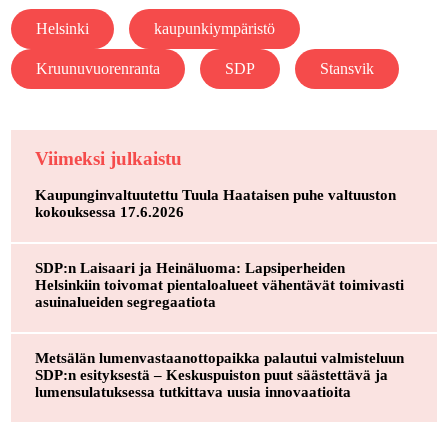
Helsinki
kaupunkiympäristö
Kruunuvuorenranta
SDP
Stansvik
Viimeksi julkaistu
Kaupunginvaltuutettu Tuula Haataisen puhe valtuuston
kokouksessa 17.6.2026
SDP:n Laisaari ja Heinäluoma: Lapsiperheiden
Helsinkiin toivomat pientaloalueet vähentävät toimivasti
asuinalueiden segregaatiota
Metsälän lumenvastaanottopaikka palautui valmisteluun
SDP:n esityksestä – Keskuspuiston puut säästettävä ja
lumensulatuksessa tutkittava uusia innovaatioita