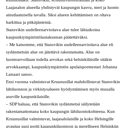
Laajasalon alueella yhdistyvät kaupungin kasvu, meri ja luonto
ainutlaatuisella tavalla. Siksi alueen kehittämisen on oltava
harkittua ja pitkäjänteistä.
Stansvikin uudelleenarvioitava alue tulee lähiaikoina
kaupunkiympäristölautakunnan päätettäväksi.
– Me katsomme, että Stansvikin uudelleenarvioitava alue eli
sydänmetsän alue on jätettävä rakentamatta. Alue on
luontoarvoiltaan todella arvokas sekä helsinkiläisille sitäkin
arvokkaampi, kaupunkiympäristön apulaispormestari Johanna
Laisaari sanoo.
Ensi vuonna valmistuvat Kruunusillat mahdollistavat Stansvikin
lähiluonnon ja virkistysalueen hyödyntämisen myös muualla
asuville kaupunkilaisille.
– SDP haluaa, että Stansvikin sydänmetsä säilytetään
rakentamattomana koko kaupungin lähiluontokohteena. Kun
Kruunusillat valmistuvat, laajasalolaisille ja koko Helsingille
avautuu uusi portti kaupunkiluontoon ja merelliseen Helsinkiin