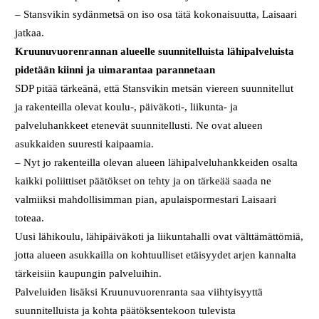
– Stansvikin sydänmetsä on iso osa tätä kokonaisuutta, Laisaari
jatkaa.
Kruunuvuorenrannan alueelle suunnitelluista lähipalveluista
pidetään kiinni ja uimarantaa parannetaan
SDP pitää tärkeänä, että Stansvikin metsän viereen suunnitellut
ja rakenteilla olevat koulu-, päiväkoti-, liikunta- ja
palveluhankkeet etenevät suunnitellusti. Ne ovat alueen
asukkaiden suuresti kaipaamia.
– Nyt jo rakenteilla olevan alueen lähipalveluhankkeiden osalta
kaikki poliittiset päätökset on tehty ja on tärkeää saada ne
valmiiksi mahdollisimman pian, apulaispormestari Laisaari
toteaa.
Uusi lähikoulu, lähipäiväkoti ja liikuntahalli ovat välttämättömiä,
jotta alueen asukkailla on kohtuulliset etäisyydet arjen kannalta
tärkeisiin kaupungin palveluihin.
Palveluiden lisäksi Kruunuvuorenranta saa viihtyisyyttä
suunnitelluista ja kohta päätöksentekoon tulevista