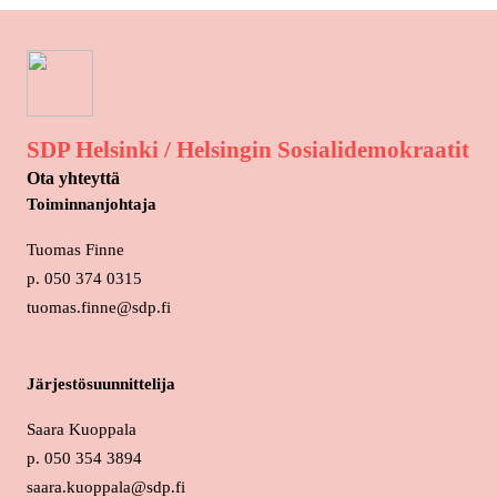
SDP Helsinki / Helsingin Sosialidemokraatit
Ota yhteyttä
Toiminnanjohtaja
Tuomas Finne
p. 050 374 0315
tuomas.finne@sdp.fi
Järjestösuunnittelija
Saara Kuoppala
p. 050 354 3894
saara.kuoppala@sdp.fi