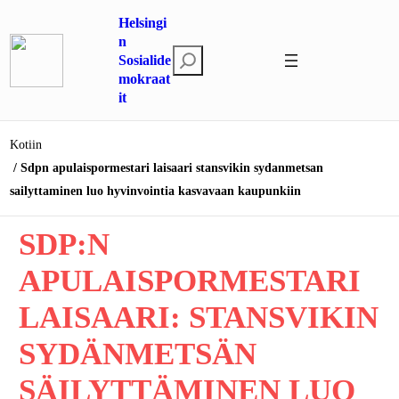
Siirry
Helsingi
sisältöön
n
E
Sosialide
mokraat
t
it
s
i
Kotiin
Sdpn apulaispormestari laisaari stansvikin sydanmetsan
sailyttaminen luo hyvinvointia kasvavaan kaupunkiin
SDP:N
APULAISPORMESTARI
LAISAARI: STANSVIKIN
SYDÄNMETSÄN
SÄILYTTÄMINEN LUO