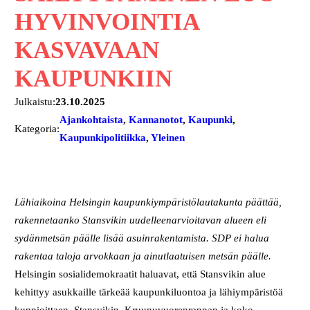
HYVINVOINTIA
KASVAVAAN
KAUPUNKIIN
Julkaistu:
23.10.2025
Ajankohtaista
, 
Kannanotot
, 
Kaupunki
, 
Kategoria:
Kaupunkipolitiikka
, 
Yleinen
Lähiaikoina Helsingin kaupunkiympäristölautakunta päättää,
rakennetaanko Stansvikin uudelleenarvioitavan alueen eli
sydänmetsän päälle lisää asuinrakentamista. SDP ei halua
rakentaa taloja arvokkaan ja ainutlaatuisen metsän päälle.
Helsingin sosialidemokraatit haluavat, että Stansvikin alue
kehittyy asukkaille tärkeää kaupunkiluontoa ja lähiympäristöä
kunnioittaen. Stansvikin, Kruunuvuorenrannan ja koko