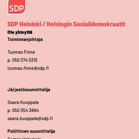
SDP Helsinki / Helsingin Sosialidemokraatit
Ota yhteyttä
Toiminnanjohtaja
Tuomas Finne
p. 050 374 0315
tuomas.finne@sdp.fi
Järjestösuunnittelija
Saara Kuoppala
p. 050 354 3894
saara.kuoppala@sdp.fi
Poliittinen suunnittelija