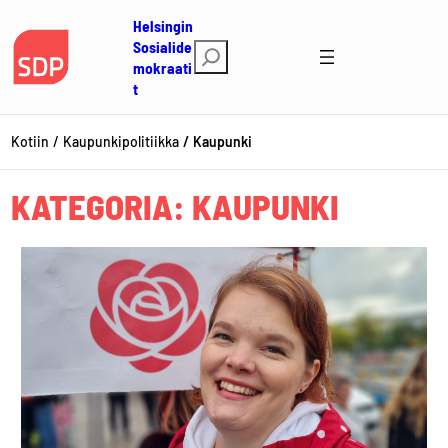
Siirry
Helsingin
sisältöön
Sosialide
E
mokraati
t
t
s
i
Kotiin
Kaupunkipolitiikka
Kaupunki
KATEGORIA:
KAUPUNKI