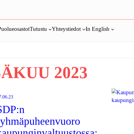
Puolueosastot
Tutustu
Yhteystiedot
In English
ÄKUU 2023
7.06.23
SDP:n
ryhmäpuheenvuoro
kaupunginvaltuustossa: