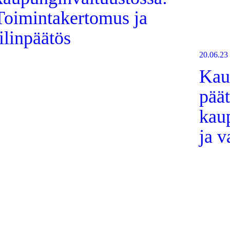
Toimintakertomus ja
tilinpäätös
20.06.23
Kau
päät
kau
ja v