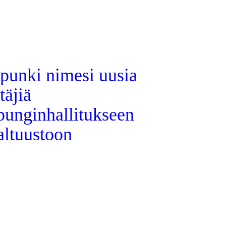
punki nimesi uusia
täjiä
punginhallitukseen
altuustoon