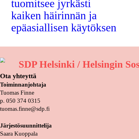
tuomitsee jyrkästi
kaiken häirinnän ja
epäasiallisen käytöksen
SDP Helsinki / Helsingin So
Ota yhteyttä
Toiminnanjohtaja
Tuomas Finne
p. 050 374 0315
tuomas.finne@sdp.fi
Järjestösuunnittelija
Saara Kuoppala