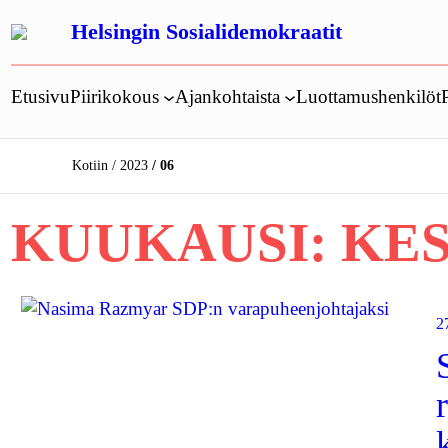
Siirry
Helsingin Sosialidemokraatit
sisältöön
Etusivu
Piirikokous
Ajankohtaista
Luottamushenkilöt
Kotiin
2023
06
KUUKAUSI:
KES
2