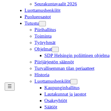
Seurakuntavaalit 2026
Luottamushenkilöt
Puolueosastot
Tutustu
Piirihallitus
Toiminta
Työryhmät
Ohjelmat
SDP Helsingin poliittinen ohjelma
Piirijärjestön säännöt
Turvallisemman tilan periaatteet
Historia
Luottamushenkilöt
Kaupunginhallitus
Lautakunnat ja jaostot
Osakeyhtiöt
Säätiöt