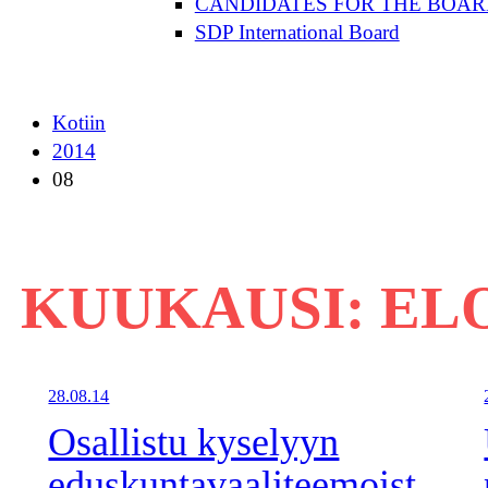
CANDIDATES FOR THE BOAR
SDP International Board
Kotiin
2014
08
KUUKAUSI:
EL
28.08.14
Osallistu kyselyyn
eduskuntavaaliteemoist