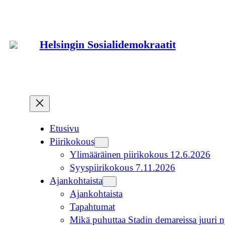
Siirry
sisältöön
Helsingin Sosialidemokraatit
Etusivu
Piirikokous
Ylimääräinen piirikokous 12.6.2026
Syyspiirikokous 7.11.2026
Ajankohtaista
Ajankohtaista
Tapahtumat
Mikä puhuttaa Stadin demareissa juuri n