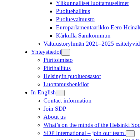
Ylikunnalliset luottamuselimet
Puoluehallitus
Puoluevaltuusto
Europarlamentaarikko Eero Heinä
Kårkulla Samkommun
Valtuustoryhmän 2021–2025 esittelyvid
Yhteystiedot
Piiritoimisto
Piirihallitus
Helsingin puolueosastot
Luottamushenkilöt
In English
Contact information
Join SDP
About us
What’s on the minds of the Helsinki So
SDP International – join our team!