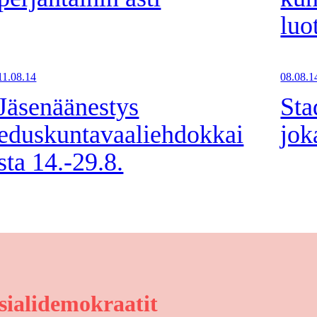
luo
11.08.14
08.08.1
Jäsenäänestys
Sta
eduskuntavaaliehdokkai
jok
sta 14.-29.8.
sialidemokraatit