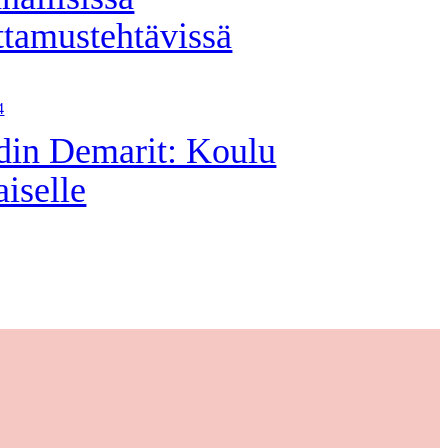
ttamustehtävissä
4
din Demarit: Koulu
aiselle