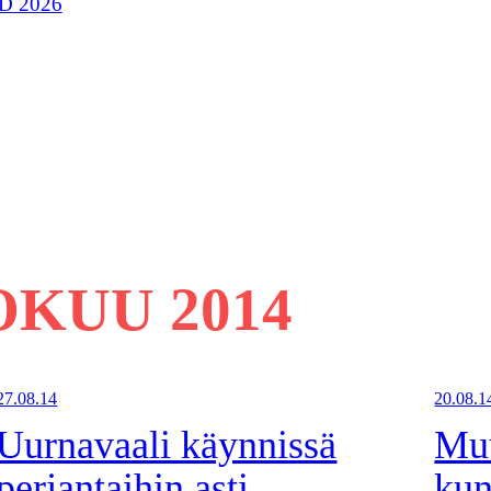
D 2026
OKUU 2014
27.08.14
20.08.1
Uurnavaali käynnissä
Muu
perjantaihin asti
kun