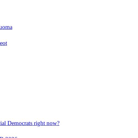
luoma
eot
cial Democrats right now?