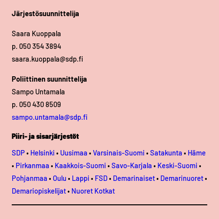
Järjestösuunnittelija
Saara Kuoppala
p. 050 354 3894
saara.kuoppala@sdp.fi
Poliittinen suunnittelija
Sampo Untamala
p. 050 430 8509
sampo.untamala@sdp.fi
Piiri- ja sisarjärjestöt
SDP
•
Helsinki
•
Uusimaa
•
Varsinais-Suomi
•
Satakunta
•
Häme
•
Pirkanmaa
•
Kaakkois-Suomi
•
Savo-Karjala
•
Keski-Suomi
•
Pohjanmaa
•
Oulu
•
Lappi
•
FSD
•
Demarinaiset
•
Demarinuoret
•
Demariopiskelijat
•
Nuoret Kotkat