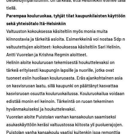
tiellä.
Parempaa kouluruokaa, tyhjät tilat kaupunkilaisten käyttöön
sekä yhteisötalo Itä-Helsinkiin
Valtuuston kokouksessa käsiteltiin myös monia muita
kiinnostavia ja tärkeitä asioita. Esimerkkeinä voi nostaa Sdp:n
valtuutettujen aloitteet: kokouksessa käsiteltiin Sari Helinin,
Antti Vuorelan ja Krishna Regmin aloitteet.
Helinin aloite kouluruoan tekemisestä houkuttelevaksi on
tärkeä erityisesti kaupungin lapsille ja nuorille, jotka ovat
tuoneet esiin huoliaan kouluruoasta. Eräs ajankohtainen asia
on kasvisruoan laatu, sillä kaupunki on päättänyt kasvattaa
kasvisruoan osuutta kouluruokailussa. Kouluruokailua voidaan
edistää monin eri keinoin. Tärkeintä on ruoan tekeminen
hyvänmakuiseksi ja houkuttelevaksi.
Vuorelan aloite Puistolan vanhan kansakoulun saamiseksi
asukaskäyttöön keräsi valtuustossa kiitosta yli puoluerajojen.
Puistolan vanha kansakoulu vaatisi kuitenkin isoa remonttia