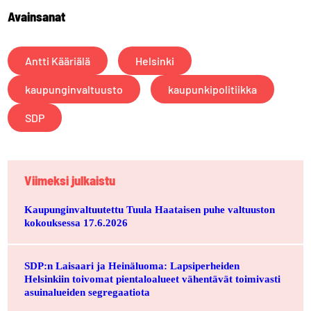
Avainsanat
Antti Kääriälä
Helsinki
kaupunginvaltuusto
kaupunkipolitiikka
SDP
Viimeksi julkaistu
Kaupunginvaltuutettu Tuula Haataisen puhe valtuuston
kokouksessa 17.6.2026
SDP:n Laisaari ja Heinäluoma: Lapsiperheiden
Helsinkiin toivomat pientaloalueet vähentävät toimivasti
asuinalueiden segregaatiota