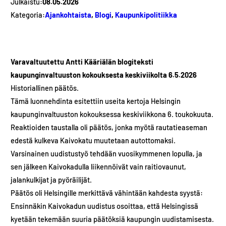
Julkaistu:
08.05.2026
Kategoria:
Ajankohtaista
, 
Blogi
, 
Kaupunkipolitiikka
Varavaltuutettu Antti Kääriälän blogiteksti
kaupunginvaltuuston kokouksesta keskiviikolta 6.5.2026
Historiallinen päätös.
Tämä luonnehdinta esitettiin useita kertoja Helsingin
kaupunginvaltuuston kokouksessa keskiviikkona 6. toukokuuta.
Reaktioiden taustalla oli päätös, jonka myötä rautatieaseman
edestä kulkeva Kaivokatu muutetaan autottomaksi.
Varsinainen uudistustyö tehdään vuosikymmenen lopulla, ja
sen jälkeen Kaivokadulla liikennöivät vain raitiovaunut,
jalankulkijat ja pyöräilijät.
Päätös oli Helsingille merkittävä vähintään kahdesta syystä:
Ensinnäkin Kaivokadun uudistus osoittaa, että Helsingissä
kyetään tekemään suuria päätöksiä kaupungin uudistamisesta.