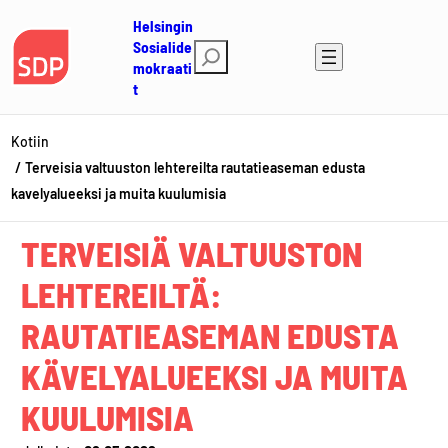
Siirry
Helsingin
sisältöön
Sosialide
E
mokraati
t
t
s
i
Kotiin
Terveisia valtuuston lehtereilta rautatieaseman edusta
kavelyalueeksi ja muita kuulumisia
TERVEISIÄ VALTUUSTON
LEHTEREILTÄ:
RAUTATIEASEMAN EDUSTA
KÄVELYALUEEKSI JA MUITA
KUULUMISIA