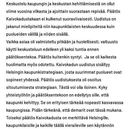
Keskustelu kaupungin ja keskustan kehittämisestä on ollut
viime vuosina vilkasta ja ajoittain suorastaan repivää. Päätös
Kaivokadustakaan ei kulkenut suoraviivaisesti. Uudistus on
jakanut mielipiteitä niin kaupunkilaisten keskuudessa kuin
puolueiden välillä ja niiden sisällä.
Vaikka asiaa oli valmisteltu pitkään ja huolellisesti, valtuusto
käytti keskusteluun edelleen yli kaksi tuntia ennen
päätöksentekoa. Päätös kuitenkin syntyi. Ja se oli kaikesta
huolimatta myös odotettu. Kaivokadun uudistus sisältyy
Helsingin kaupunkistrategiaan, josta suurimmat puolueet ovat
sopineet yhdessä. Päätös uudistuksesta oli osoitus
sitoutumisesta strategiaan. Tästä voi olla iloinen. Kyky
yhteistyöhön ja päätöksentekoon on edellytys sille, että
kaupunki kehittyy. Se on erityisen tärkeää nopeasti kasvavassa
kaupungissa. Pidän tärkeänä, että demarit ovat tässä mukana.
Toiseksi päätös Kaivokadusta on merkittävä Helsingille,
kaupunkilaisille ja kaikille täällä vieraileville sen käytännön