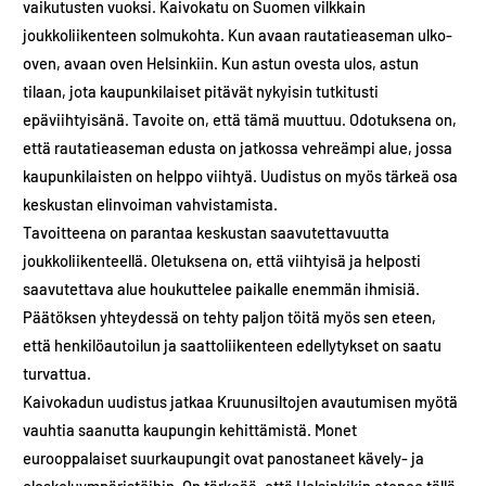
vaikutusten vuoksi. Kaivokatu on Suomen vilkkain
joukkoliikenteen solmukohta. Kun avaan rautatieaseman ulko-
oven, avaan oven Helsinkiin. Kun astun ovesta ulos, astun
tilaan, jota kaupunkilaiset pitävät nykyisin tutkitusti
epäviihtyisänä. Tavoite on, että tämä muuttuu. Odotuksena on,
että rautatieaseman edusta on jatkossa vehreämpi alue, jossa
kaupunkilaisten on helppo viihtyä. Uudistus on myös tärkeä osa
keskustan elinvoiman vahvistamista.
Tavoitteena on parantaa keskustan saavutettavuutta
joukkoliikenteellä. Oletuksena on, että viihtyisä ja helposti
saavutettava alue houkuttelee paikalle enemmän ihmisiä.
Päätöksen yhteydessä on tehty paljon töitä myös sen eteen,
että henkilöautoilun ja saattoliikenteen edellytykset on saatu
turvattua.
Kaivokadun uudistus jatkaa Kruunusiltojen avautumisen myötä
vauhtia saanutta kaupungin kehittämistä. Monet
eurooppalaiset suurkaupungit ovat panostaneet kävely- ja
oleskeluympäristöihin. On tärkeää, että Helsinkikin etenee tällä