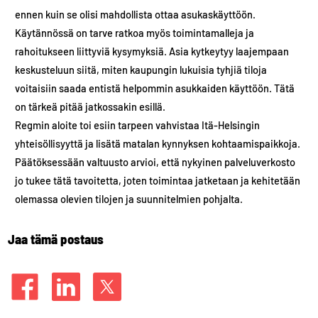
ennen kuin se olisi mahdollista ottaa asukaskäyttöön.
Käytännössä on tarve ratkoa myös toimintamalleja ja
rahoitukseen liittyviä kysymyksiä. Asia kytkeytyy laajempaan
keskusteluun siitä, miten kaupungin lukuisia tyhjiä tiloja
voitaisiin saada entistä helpommin asukkaiden käyttöön. Tätä
on tärkeä pitää jatkossakin esillä.
Regmin aloite toi esiin tarpeen vahvistaa Itä‑Helsingin
yhteisöllisyyttä ja lisätä matalan kynnyksen kohtaamispaikkoja.
Päätöksessään valtuusto arvioi, että nykyinen palveluverkosto
jo tukee tätä tavoitetta, joten toimintaa jatketaan ja kehitetään
olemassa olevien tilojen ja suunnitelmien pohjalta.
Jaa tämä postaus