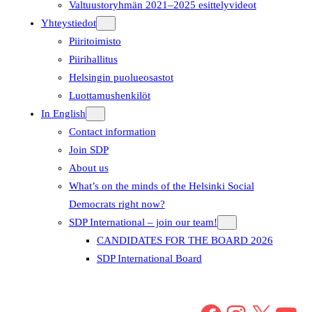
Valtuustoryhmän 2021–2025 esittelyvideot
Yhteystiedot
Piiritoimisto
Piirihallitus
Helsingin puolueosastot
Luottamushenkilöt
In English
Contact information
Join SDP
About us
What’s on the minds of the Helsinki Social
Democrats right now?
SDP International – join our team!
CANDIDATES FOR THE BOARD 2026
SDP International Board