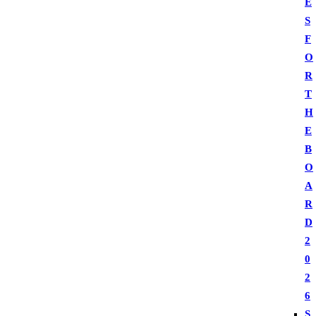
E
S
F
O
R
T
H
E
B
O
A
R
D
2
0
2
6
S