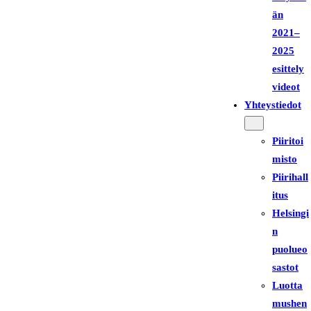
än
2021–
2025
esittely
videot
Yhteystiedot
Piiritoi
misto
Piirihall
itus
Helsingi
n
puolueo
sastot
Luotta
mushen