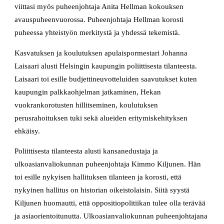
viittasi myös puheenjohtaja Anita Hellman kokouksen
avauspuheenvuorossa. Puheenjohtaja Hellman korosti
puheessa yhteistyön merkitystä ja yhdessä tekemistä.
Kasvatuksen ja koulutuksen apulaispormestari Johanna
Laisaari alusti Helsingin kaupungin poliittisesta tilanteesta.
Laisaari toi esille budjettineuvotteluiden saavutukset kuten
kaupungin palkkaohjelman jatkaminen, Hekan
vuokrankorotusten hillitseminen, koulutuksen
perusrahoituksen tuki sekä alueiden eritymiskehityksen
ehkäisy.
Poliittisesta tilanteesta alusti kansanedustaja ja
ulkoasianvaliokunnan puheenjohtaja Kimmo Kiljunen. Hän
toi esille nykyisen hallituksen tilanteen ja korosti, että
nykyinen hallitus on historian oikeistolaisin. Siitä syystä
Kiljunen huomautti, että oppositiopolitiikan tulee olla terävää
ja asiaorientoitunutta. Ulkoasianvaliokunnan puheenjohtajana