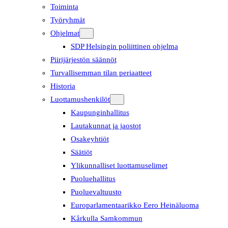
Toiminta
Työryhmät
Ohjelmat
SDP Helsingin poliittinen ohjelma
Piirijärjestön säännöt
Turvallisemman tilan periaatteet
Historia
Luottamushenkilöt
Kaupunginhallitus
Lautakunnat ja jaostot
Osakeyhtiöt
Säätiöt
Ylikunnalliset luottamuselimet
Puoluehallitus
Puoluevaltuusto
Europarlamentaarikko Eero Heinäluoma
Kårkulla Samkommun