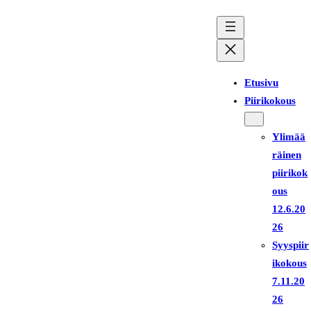
Siirry
sisältöön
Etusivu
Piirikokous
Ylimää
räinen
piirikok
ous
12.6.20
26
Syyspiir
ikokous
7.11.20
26