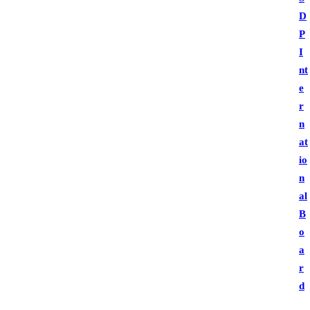
D
P
I
nt
e
r
n
at
io
n
al
B
o
a
r
d