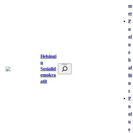
m
et
P
u
ol
u
e
Helsingi
h
n
E
al
Sosialid
t
emokra
lit
atit
s
u
i
s
P
u
ol
u
e