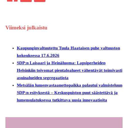
Viimeksi julkaistu
Kaupunginvaltuutettu Tuula Haataisen puhe valtuuston
kokouksessa 17.6.2026
SDP:n Laisaari ja Heinäluoma: Lapsiperheiden
Helsinkiin toivomat pientaloalueet vähentävät toimivasti
asuinalueiden segregaatiota
Metsälän lumenvastaanottopaikka palautui valmisteluun
SDP:n esityksestä – Keskuspuiston puut säästettävä ja
lumensulatuksessa tutkittava uusia innovaatioita