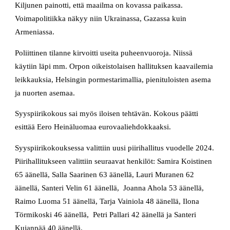
Kiljunen painotti, että maailma on kovassa paikassa.
Voimapolitiikka näkyy niin Ukrainassa, Gazassa kuin
Armeniassa.
Poliittinen tilanne kirvoitti useita puheenvuoroja. Niissä
käytiin läpi mm. Orpon oikeistolaisen hallituksen kaavailemia
leikkauksia, Helsingin pormestarimallia, pienituloisten asema
ja nuorten asemaa.
Syyspiirikokous sai myös iloisen tehtävän. Kokous päätti
esittää Eero Heinäluomaa eurovaaliehdokkaaksi.
Syyspiirikokouksessa valittiin uusi piirihallitus vuodelle 2024.
Piirihallitukseen valittiin seuraavat henkilöt: Samira Koistinen
65 äänellä, Salla Saarinen 63 äänellä, Lauri Muranen 62
äänellä, Santeri Velin 61 äänellä, Joanna Ahola 53 äänellä,
Raimo Luoma 51 äänellä, Tarja Vainiola 48 äänellä, Ilona
Törmikoski 46 äänellä, Petri Pallari 42 äänellä ja Santeri
Kujanpää 40 äänellä.