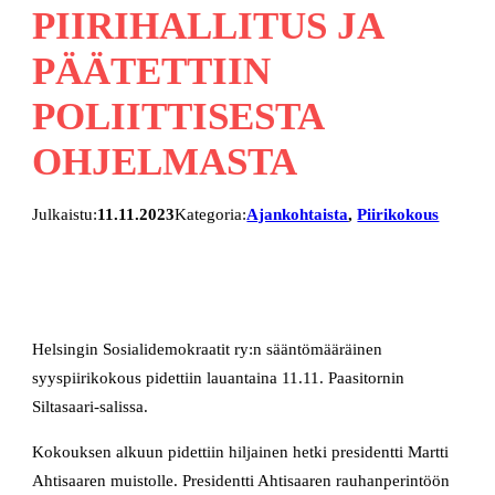
PIIRIHALLITUS JA
PÄÄTETTIIN
POLIITTISESTA
OHJELMASTA
Julkaistu:
11.11.2023
Kategoria:
Ajankohtaista
, 
Piirikokous
Helsingin Sosialidemokraatit ry:n sääntömääräinen
syyspiirikokous pidettiin lauantaina 11.11. Paasitornin
Siltasaari-salissa.
Kokouksen alkuun pidettiin hiljainen hetki presidentti Martti
Ahtisaaren muistolle. Presidentti Ahtisaaren rauhanperintöön