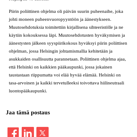
Piirin poliittinen ohjelma oli päivän suurin puheenaihe, joka
johti moneen puheenvuoropyyntöön ja äänestykseen.
Muutosehdotuksia toimitettiin kirjallisena sihteeristölle ja ne
käytiin kokouksessa läpi. Muutosehdotusten hyväkymisen ja
äänestysten jälkeen syyspiirikokous hyväksyi piirin poliittisen
ohjelman, jossa Helsingin johtamismallia kehitetään ja
asukkaiden osallisuutta parannetaan. Poliittinen ohjelma ajaa,
että Helsinki on kaikkien pääkaupunki, jossa jokainen
taustastaan riippumatta voi elää hyvää elämää. Helsinki on
tasa-arvoinen ja kaikki tervetulleeksi toivottava hiilineutraali
luontopääkaupunki.
Jaa tämä postaus