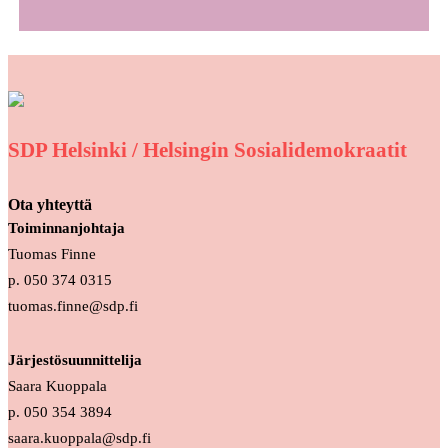
SDP Helsinki / Helsingin Sosialidemokraatit
Ota yhteyttä
Toiminnanjohtaja
Tuomas Finne
p. 050 374 0315
tuomas.finne@sdp.fi
Järjestösuunnittelija
Saara Kuoppala
p. 050 354 3894
saara.kuoppala@sdp.fi