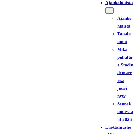
Ajankohtaista
Ajanko
htaista
Tapaht
umat
Mikä
puhutta
a Stadin
demare
issa
juuri
nyt?
Seurak
untavaa
lit 2026
Luottamushe