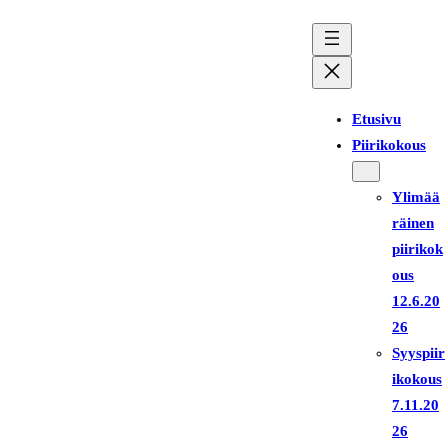
Siirry
sisältöön
Etusivu
Piirikokous
Ylimää
räinen
piirikok
ous
12.6.20
26
Syyspiir
ikokous
7.11.20
26