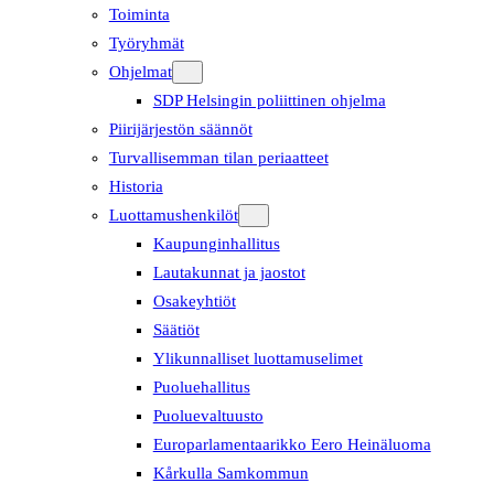
Toiminta
Työryhmät
Ohjelmat
SDP Helsingin poliittinen ohjelma
Piirijärjestön säännöt
Turvallisemman tilan periaatteet
Historia
Luottamushenkilöt
Kaupunginhallitus
Lautakunnat ja jaostot
Osakeyhtiöt
Säätiöt
Ylikunnalliset luottamuselimet
Puoluehallitus
Puoluevaltuusto
Europarlamentaarikko Eero Heinäluoma
Kårkulla Samkommun