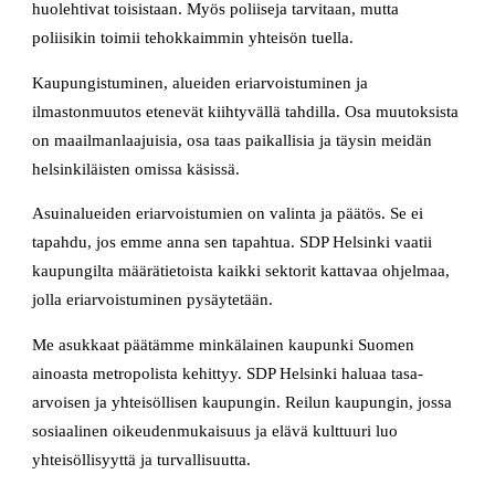
huolehtivat toisistaan. Myös poliiseja tarvitaan, mutta
poliisikin toimii tehokkaimmin yhteisön tuella.
Kaupungistuminen, alueiden eriarvoistuminen ja
ilmastonmuutos etenevät kiihtyvällä tahdilla. Osa muutoksista
on maailmanlaajuisia, osa taas paikallisia ja täysin meidän
helsinkiläisten omissa käsissä.
Asuinalueiden eriarvoistumien on valinta ja päätös. Se ei
tapahdu, jos emme anna sen tapahtua. SDP Helsinki vaatii
kaupungilta määrätietoista kaikki sektorit kattavaa ohjelmaa,
jolla eriarvoistuminen pysäytetään.
Me asukkaat päätämme minkälainen kaupunki Suomen
ainoasta metropolista kehittyy. SDP Helsinki haluaa tasa-
arvoisen ja yhteisöllisen kaupungin. Reilun kaupungin, jossa
sosiaalinen oikeudenmukaisuus ja elävä kulttuuri luo
yhteisöllisyyttä ja turvallisuutta.