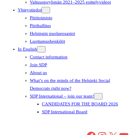
Valtuustoryhmän 2021–2025 esittelyvideot
Yhteystiedot
Piiritoimisto
Piirihallitus
Helsingin puolueosastot
Luottamushenkilöt
In English
Contact information
Join SDP
About us
What’s on the minds of the Helsinki Social
Democrats right now?
SDP International – join our team!
CANDIDATES FOR THE BOARD 2026
SDP International Board