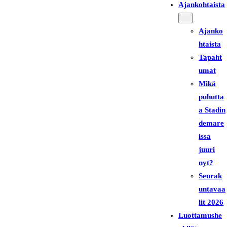
Ajankohtaista
Ajanko
htaista
Tapaht
umat
Mikä
puhutta
a Stadin
demare
issa
juuri
nyt?
Seurak
untavaa
lit 2026
Luottamushe