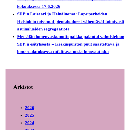
kokouksessa 17.6.2026
SDP:n Laisaari ja Heinäluoma: Lapsiperheiden
Helsinkiin toivomat pientaloalueet vähentävät toimivasti
asuinalueiden segregaatiota
Metsälän lumenvastaanottopaikka palautui valmisteluun
SDP:n esityksestä – Keskuspuiston puut säästettävä ja
lumensulatuksessa tutkittava uusia innovaatioita
Arkistot
2026
2025
2024