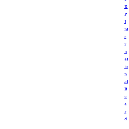
D
P
I
nt
e
r
n
at
io
n
al
B
o
a
r
d