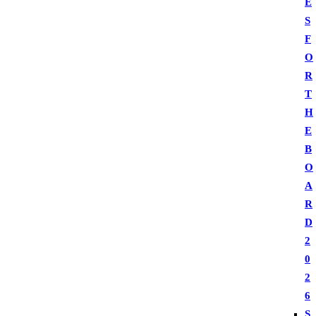
E
S
F
O
R
T
H
E
B
O
A
R
D
2
0
2
6
S