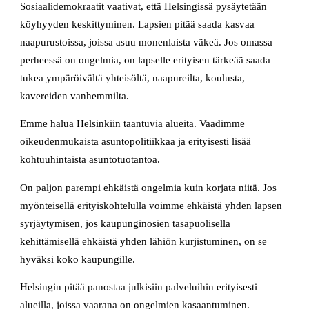
Sosiaalidemokraatit vaativat, että Helsingissä pysäytetään
köyhyyden keskittyminen. Lapsien pitää saada kasvaa
naapurustoissa, joissa asuu monenlaista väkeä. Jos omassa
perheessä on ongelmia, on lapselle erityisen tärkeää saada
tukea ympäröivältä yhteisöltä, naapureilta, koulusta,
kavereiden vanhemmilta.
Emme halua Helsinkiin taantuvia alueita. Vaadimme
oikeudenmukaista asuntopolitiikkaa ja erityisesti lisää
kohtuuhintaista asuntotuotantoa.
On paljon parempi ehkäistä ongelmia kuin korjata niitä. Jos
myönteisellä erityiskohtelulla voimme ehkäistä yhden lapsen
syrjäytymisen, jos kaupunginosien tasapuolisella
kehittämisellä ehkäistä yhden lähiön kurjistuminen, on se
hyväksi koko kaupungille.
Helsingin pitää panostaa julkisiin palveluihin erityisesti
alueilla, joissa vaarana on ongelmien kasaantuminen.