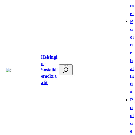
m
et
P
u
ol
u
e
Helsingi
h
n
E
al
Sosialid
t
emokra
lit
atit
s
u
i
s
P
u
ol
u
e