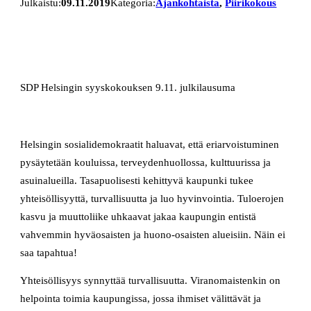
Julkaistu:
09.11.2019
Kategoria:
Ajankohtaista
, 
Piirikokous
SDP Helsingin syyskokouksen 9.11. julkilausuma
Helsingin sosialidemokraatit haluavat, että eriarvoistuminen
pysäytetään kouluissa, terveydenhuollossa, kulttuurissa ja
asuinalueilla. Tasapuolisesti kehittyvä kaupunki tukee
yhteisöllisyyttä, turvallisuutta ja luo hyvinvointia. Tuloerojen
kasvu ja muuttoliike uhkaavat jakaa kaupungin entistä
vahvemmin hyväosaisten ja huono-osaisten alueisiin. Näin ei
saa tapahtua!
Yhteisöllisyys synnyttää turvallisuutta. Viranomaistenkin on
helpointa toimia kaupungissa, jossa ihmiset välittävät ja