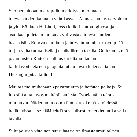
Suomen ainoan metropolin merkitys koko maan
tulevaisuuden kannalta vain kasvaa. Ainoastaan tasa-arvoinen
ja yhteisöllinen Helsinki, jossa kaikki kaupunginosat ja
asukkaat pidetään mukana, voi vastata tulevaisuuden
haasteisiin. Eriarvoistuminen ja turvattomuuden kasvu pitää
torjua valtakunnallisella ja paikallisella tasolla. On hienoa, että
pääministeri Rinteen hallitus on ottanut tämän
kärkitavoitteekseen ja ojentanut auttavan kätensä, tähän
Helsingin pitää tarttua!
Muutos tuo mukanaan epävarmuutta ja herättää pelkoja. Se
luo silti aina myös mahdollisuuksia. Työelämä ja talous
muuttuvat. Niiden muutos on ihmisen tekemä ja yhdessä
hallittavissa ja se pitää tehdä sosiaalisesti oikeudenmukaisella
tavalla.
Sukupolvien yhteinen suuri haaste on ilmastonmuutoksen