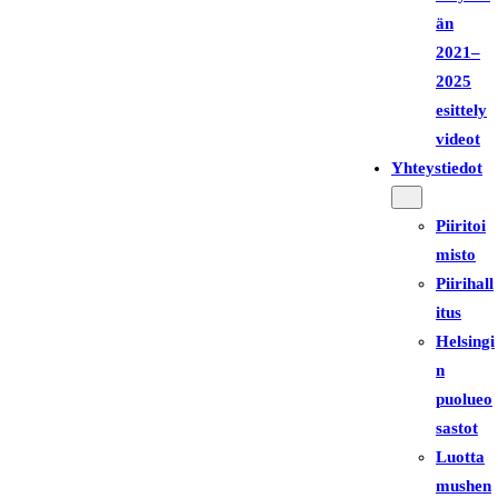
än
2021–
2025
esittely
videot
Yhteystiedot
Piiritoi
misto
Piirihall
itus
Helsingi
n
puolueo
sastot
Luotta
mushen