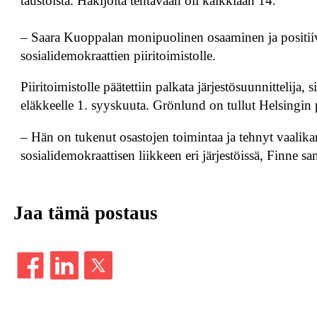
taustoista. Hakijoita tehtävään oli kaikkiaan 14.
– Saara Kuoppalan monipuolinen osaaminen ja positiiv
sosialidemokraattien piiritoimistolle.
Piiritoimistolle päätettiin palkata järjestösuunnittelija,
eläkkeelle 1. syyskuuta. Grönlund on tullut Helsingin p
– Hän on tukenut osastojen toimintaa ja tehnyt vaalik
sosialidemokraattisen liikkeen eri järjestöissä, Finne sa
Jaa tämä postaus