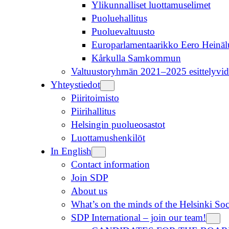
Ylikunnalliset luottamuselimet
Puoluehallitus
Puoluevaltuusto
Europarlamentaarikko Eero Heinä
Kårkulla Samkommun
Valtuustoryhmän 2021–2025 esittelyvid
Yhteystiedot
Piiritoimisto
Piirihallitus
Helsingin puolueosastot
Luottamushenkilöt
In English
Contact information
Join SDP
About us
What’s on the minds of the Helsinki So
SDP International – join our team!