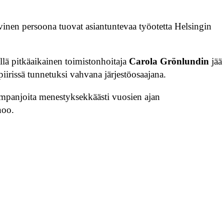
inen persoona tuovat asiantuntevaa työotetta Helsingin
 sillä pitkäaikainen toimistonhoitaja
Carola Grönlundin
jää
iirissä tunnetuksi vahvana järjestöosaajana.
ampanjoita menestyksekkäästi vuosien ajan
noo.