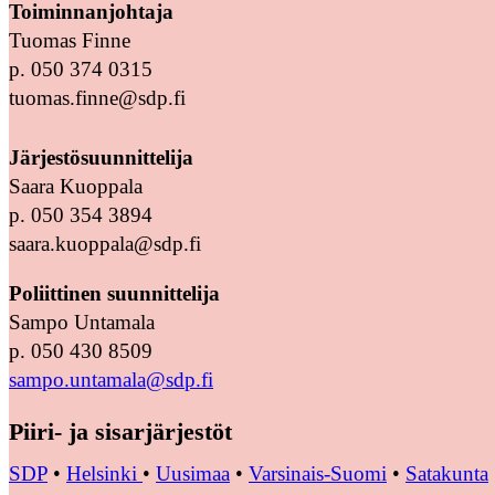
Toiminnanjohtaja
Tuomas Finne
p. 050 374 0315
tuomas.finne@sdp.fi
Järjestösuunnittelija
Saara Kuoppala
p. 050 354 3894
saara.kuoppala@sdp.fi
Poliittinen suunnittelija
Sampo Untamala
p. 050 430 8509
sampo.untamala@sdp.fi
Piiri- ja sisarjärjestöt
SDP
•
Helsinki
•
Uusimaa
•
Varsinais-Suomi
•
Satakunta