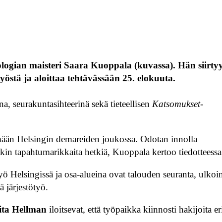
teologian maisteri Saara Kuoppala (kuvassa). Hän siirty
työstä ja aloittaa tehtävässään 25. elokuuta.
, seurakuntasihteerinä sekä tieteellisen
Katsomukset
-
mään Helsingin demareiden joukossa. Odotan innolla
enkin tapahtumarikkaita hetkiä, Kuoppala kertoo tiedotteessa
ö Helsingissä ja osa-alueina ovat talouden seuranta, ulkoi
ä järjestötyö.
ita Hellman
iloitsevat, että työpaikka kiinnosti hakijoita er