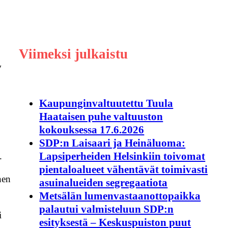
Viimeksi julkaistu
y
Kaupunginvaltuutettu Tuula
Haataisen puhe valtuuston
kokouksessa 17.6.2026
SDP:n Laisaari ja Heinäluoma:
Lapsiperheiden Helsinkiin toivomat
.
pientaloalueet vähentävät toimivasti
nen
asuinalueiden segregaatiota
Metsälän lumenvastaanottopaikka
palautui valmisteluun SDP:n
i
esityksestä – Keskuspuiston puut