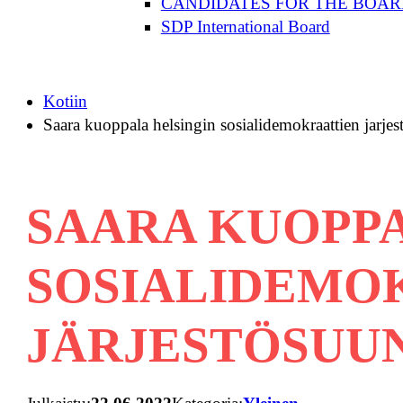
CANDIDATES FOR THE BOAR
SDP International Board
Kotiin
Saara kuoppala helsingin sosialidemokraattien jarjest
SAARA KUOPPA
SOSIALIDEMO
JÄRJESTÖSUUN