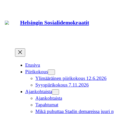
Siirry
sisältöön
Helsingin Sosialidemokraatit
Etusivu
Piirikokous
Ylimääräinen piirikokous 12.6.2026
Syyspiirikokous 7.11.2026
Ajankohtaista
Ajankohtaista
Tapahtumat
Mikä puhuttaa Stadin demareissa juuri n