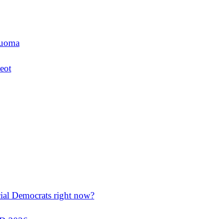
luoma
eot
cial Democrats right now?