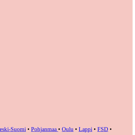
eski-Suomi
•
Pohjanmaa
•
Oulu
•
Lappi
•
FSD
•