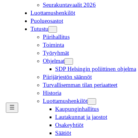
Seurakuntavaalit 2026
Luottamushenkilöt
Puolueosastot
Tutustu
Piirihallitus
Toiminta
Työryhmät
Ohjelmat
SDP Helsingin poliittinen ohjelma
Piirijärjestön säännöt
Turvallisemman tilan periaatteet
Historia
Luottamushenkilöt
Kaupunginhallitus
Lautakunnat ja jaostot
Osakeyhtiöt
Säätiöt