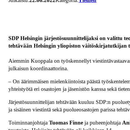
Julkaistu:
22.06.2022
Kategoria:
Yleinen
SDP Helsingin järjestösuunnittelijaksi on valittu 
tehtävään Helsingin yliopiston väitöskirjatutkijan 
Aiemmin Kuoppala on työskennellyt viestintävastaavana
julkaisun koordinaattorina.
– On äärimmäisen mielenkiintoista päästä työskentele
yhteistyötä eri osastojen ja jäsenistön kanssa sekä tiet
Järjestösuunnittelijan tehtävään kuuluu SDP:n puoluety
ja sisäinen viestintä sekä puolueosastojen parissa tehtäv
Toiminnanjohtaja
Tuomas Finne
ja puheenjohtaja
An