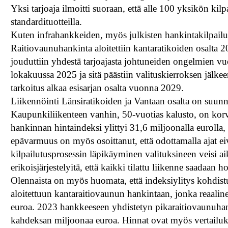
Yksi tarjoaja ilmoitti suoraan, että alle 100 yksikön kilp
standardituotteilla.
Kuten infrahankkeiden, myös julkisten hankintakilpail
Raitiovaunuhankinta aloitettiin kantaratikoiden osalta 2
jouduttiin yhdestä tarjoajasta johtuneiden ongelmien v
lokakuussa 2025 ja sitä päästiin valituskierroksen jä
tarkoitus alkaa esisarjan osalta vuonna 2029.
Liikennöinti Länsiratikoiden ja Vantaan osalta on suunnit
Kaupunkiliikenteen vanhin, 50-vuotias kalusto, on kor
hankinnan hintaindeksi ylittyi 31,6 miljoonalla euroll
epävarmuus on myös osoittanut, että odottamalla ajat e
kilpailutusprosessin läpikäyminen valituksineen veisi a
erikoisjärjestelyitä, että kaikki tilattu liikenne saadaan h
Olennaista on myös huomata, että indeksiylitys kohdi
aloitettuun kantaraitiovaunun hankintaan, jonka reaali
euroa. 2023 hankkeeseen yhdistetyn pikaraitiovaunuhanki
kahdeksan miljoonaa euroa. Hinnat ovat myös vertailu