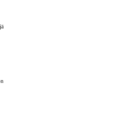
jä
ön