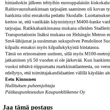
hintashokin jälkeen tehtyihin eurooppalaisiin kiskokal
Raitiovaunuhankintaan tarjoajien saaminen oli kovan työ
hankinta olisi ennakolta pedattu Skodalle. Luottamuks
kertoo se, että vastikään käynnistynyt M400-hanke va
tarjoajaa. Ratikkahankinnassa mukana olleiden Stadleri
Transportationin lisäksi mukana on Helsingin Metron e
Sm4-lähijunat ja uusimman sukupolven Pendolinot Suo
kilpailu ennakoi myös kilpailukykyistä hintatasoa.
Tämä on erinomainen uutinen, sillä myös M100-metrojuni
jatkaminen yli 50 vuoden ei ole järkevää. Kun hankint
vuoksi tehtävä riippumatta markkinatilanteesta, on ver
edellytys, että toimittajakandidaattien välillä käydään a
Eetu Kinnunen
Hallituksen puheenjohtaja
Pääkaupunkiseudun Kaupunkiliikenne Oy
Jaa tämä postaus