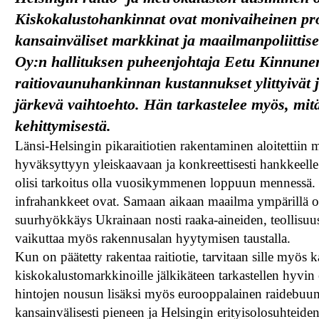
Kiskokalustohankinnat ovat monivaiheinen prose
kansainväliset markkinat ja maailmanpoliitti
Oy:n hallituksen puheenjohtaja Eetu Kinnunen
raitiovaunuhankinnan kustannukset ylittyivät 
järkevä vaihtoehto. Hän tarkastelee myös, mi
kehittymisestä.
Länsi-Helsingin pikaraitiotien rakentaminen aloitettii
hyväksyttyyn yleiskaavaan ja konkreettisesti hankkeelle
olisi tarkoitus olla vuosikymmenen loppuun mennessä. Tä
infrahankkeet ovat. Samaan aikaan maailma ympärillä on
suurhyökkäys Ukrainaan nosti raaka-aineiden, teollisuus
vaikuttaa myös rakennusalan hyytymisen taustalla.
Kun on päätetty rakentaa raitiotie, tarvitaan sille myös
kiskokalustomarkkinoille jälkikäteen tarkastellen hyvin
hintojen nousun lisäksi myös eurooppalainen raidebuumi 
kansainvälisesti pieneen ja Helsingin erityisolosuhteiden