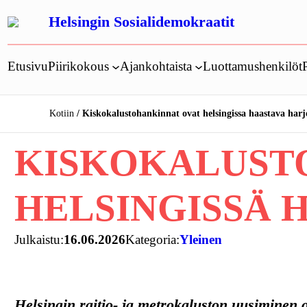
Siirry
Helsingin Sosialidemokraatit
sisältöön
Etusivu
Piirikokous
Ajankohtaista
Luottamushenkilöt
Kotiin
Kiskokalustohankinnat ovat helsingissa haastava harj
KISKOKALUST
HELSINGISSÄ 
Julkaistu:
16.06.2026
Kategoria:
Yleinen
Helsingin raitio- ja metrokaluston uusiminen 