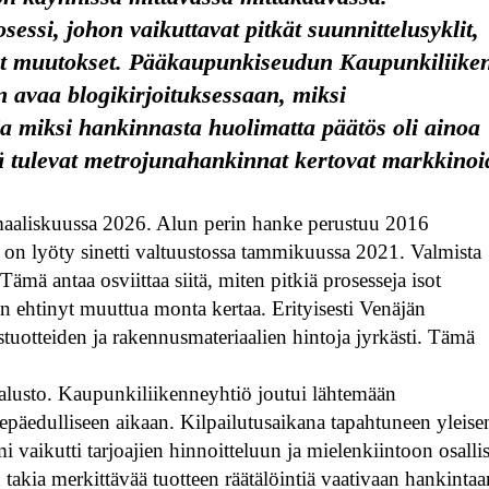
ssi, johon vaikuttavat pitkät suunnittelusyklit,
set muutokset. Pääkaupunkiseudun Kaupunkiliike
 avaa blogikirjoituksessaan, miksi
ja miksi hankinnasta huolimatta päätös oli ainoa
tä tulevat metrojunahankinnat kertovat markkino
n maaliskuussa 2026. Alun perin hanke perustuu 2016
 on lyöty sinetti valtuustossa tammikuussa 2021. Valmista
mä antaa osviittaa siitä, miten pitkiä prosesseja isot
 ehtinyt muuttua monta kertaa. Erityisesti Venäjän
tuotteiden ja rakennusmateriaalien hintoja jyrkästi. Tämä
 kalusto. Kaupunkiliikenneyhtiö joutui lähtemään
 epäedulliseen aikaan. Kilpailutusaikana tapahtuneen yleise
vaikutti tarjoajien hinnoitteluun ja mielenkiintoon osalli
 takia merkittävää tuotteen räätälöintiä vaativaan hankintaa