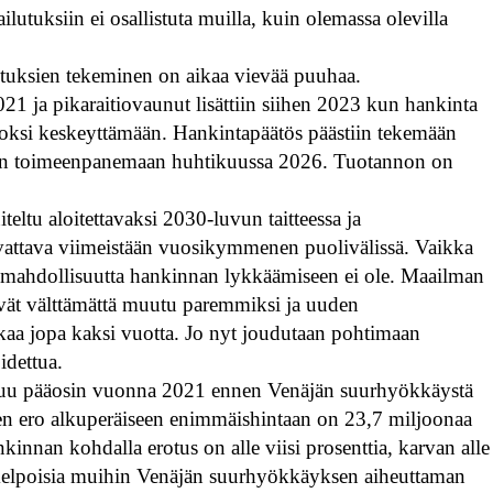
ailutuksiin ei osallistuta muilla, kuin olemassa olevilla
utuksien tekeminen on aikaa vievää puuhaa.
021 ja pikaraitiovaunut lisättiin siihen 2023 kun hankinta
uoksi keskeyttämään. Hankintapäätös päästiin tekemään
lkeen toimeenpanemaan huhtikuussa 2026. Tuotannon on
eltu aloitettavaksi 2030-luvun taitteessa ja
vattava viimeistään vuosikymmenen puolivälissä. Vaikka
a, mahdollisuutta hankinnan lykkäämiseen ei ole. Maailman
ivät välttämättä muutu paremmiksi ja uuden
ikaa jopa kaksi vuotta. Jo nyt joudutaan pohtimaan
oidettua.
stuu pääosin vuonna 2021 ennen Venäjän suurhyökkäystä
nen ero alkuperäiseen enimmäishintaan on 23,7 miljoonaa
nnan kohdalla erotus on alle viisi prosenttia, karvan alle
kelpoisia muihin Venäjän suurhyökkäyksen aiheuttaman