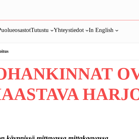
Puolueosastot
Tutustu
Yhteystiedot
In English
oitus
OHANKINNAT O
HAASTAVA HARJ
on käynnissä mittavassa mittakaavassa.