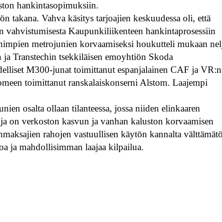
uston hankintasopimuksiin.
n takana. Vahva käsitys tarjoajien keskuudessa oli, että
en vahvistumisesta Kaupunkiliikenteen hankintaprosessiin
nhimpien metrojunien korvaamiseksi houkutteli mukaan nel
n ja Transtechin tsekkiläisen emoyhtiön Skoda
delliset M300-junat toimittanut espanjalainen CAF ja VR:n
meen toimittanut ranskalaiskonserni Alstom. Laajempi
en osalta ollaan tilanteessa, jossa niiden elinkaaren
oja on verkoston kasvun ja vanhan kaluston korvaamisen
onmaksajien rahojen vastuullisen käytön kannalta välttämät
itoa ja mahdollisimman laajaa kilpailua.