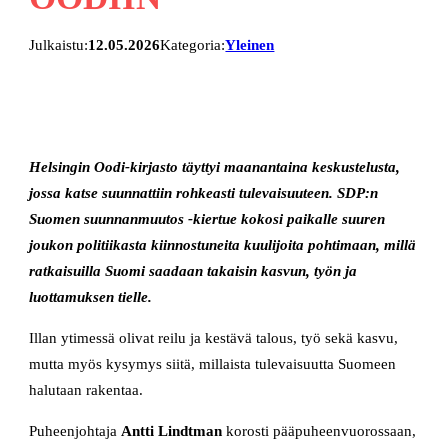
Julkaistu:
12.05.2026
Kategoria:
Yleinen
Helsingin Oodi-kirjasto täyttyi maanantaina keskustelusta,
jossa katse suunnattiin rohkeasti tulevaisuuteen. SDP:n
Suomen suunnanmuutos -kiertue kokosi paikalle suuren
joukon politiikasta kiinnostuneita kuulijoita pohtimaan, millä
ratkaisuilla Suomi saadaan takaisin kasvun, työn ja
luottamuksen tielle.
Illan ytimessä olivat reilu ja kestävä talous, työ sekä kasvu,
mutta myös kysymys siitä, millaista tulevaisuutta Suomeen
halutaan rakentaa.
Puheenjohtaja
Antti Lindtman
korosti pääpuheenvuorossaan,