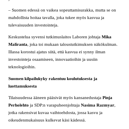
– Suomen edessä on vaikea sopeuttamisurakka, mutta se on
mahdollista hoitaa tavalla, joka tukee myös kasvua ja
tulevaisuuden investointeja.
Keskustelua syvensi tutkimuslaitos Laboren johtaja
Mika
Maliranta
, joka toi mukaan taloustutkimuksen näkökulman.
Illassa korostui ajatus siitä, että kasvua ei synny ilman
investointeja osaamiseen, innovaatioihin ja uusiin
teknologioihin.
Suomen kilpailukyky rakentuu koulutuksesta ja
luottamuksesta
Tilaisuudessa ääneen pääsivät myös kansanedustaja
Pinja
Perholehto
ja SDP:n varapuheenjohtaja
Nasima Razmyar
,
jotka rakensivat kuvaa vaihtoehdosta, jossa kasvu ja
oikeudenmukaisuus kulkevat käsi kädessä.