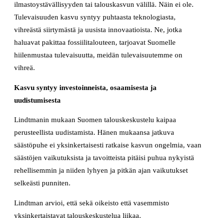
ilmastoystävällisyyden tai talouskasvun välillä. Näin ei ole.
Tulevaisuuden kasvu syntyy puhtaasta teknologiasta,
vihreästä siirtymästä ja uusista innovaatioista. Ne, jotka
haluavat pakittaa fossiilitalouteen, tarjoavat Suomelle
hiilenmustaa tulevaisuutta, meidän tulevaisuutemme on
vihreä.
Kasvu syntyy investoinneista, osaamisesta ja
uudistumisesta
Lindtmanin mukaan Suomen talouskeskustelu kaipaa
perusteellista uudistamista. Hänen mukaansa jatkuva
säästöpuhe ei yksinkertaisesti ratkaise kasvun ongelmia, vaan
säästöjen vaikutuksista ja tavoitteista pitäisi puhua nykyistä
rehellisemmin ja niiden lyhyen ja pitkän ajan vaikutukset
selkeästi punniten.
Lindtman arvioi, että sekä oikeisto että vasemmisto
yksinkertaistavat talouskeskustelua liikaa.