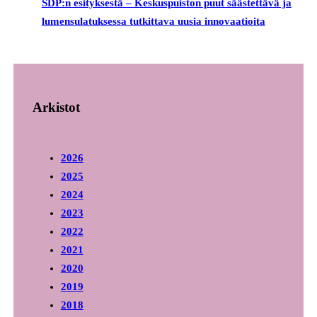
SDP:n esityksestä – Keskuspuiston puut säästettävä ja
lumensulatuksessa tutkittava uusia innovaatioita
Arkistot
2026
2025
2024
2023
2022
2021
2020
2019
2018