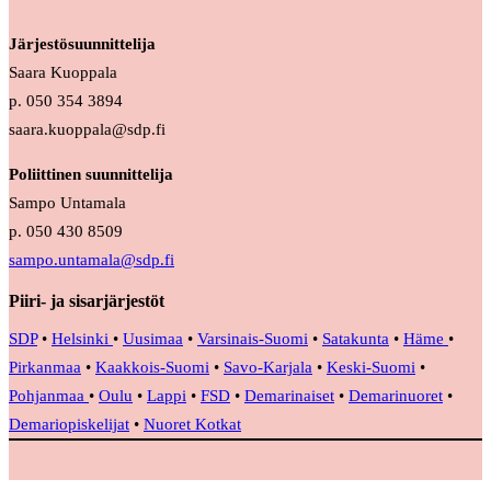
Järjestösuunnittelija
Saara Kuoppala
p. 050 354 3894
saara.kuoppala@sdp.fi
Poliittinen suunnittelija
Sampo Untamala
p. 050 430 8509
sampo.untamala@sdp.fi
Piiri- ja sisarjärjestöt
SDP
•
Helsinki
•
Uusimaa
•
Varsinais-Suomi
•
Satakunta
•
Häme
•
Pirkanmaa
•
Kaakkois-Suomi
•
Savo-Karjala
•
Keski-Suomi
•
Pohjanmaa
•
Oulu
•
Lappi
•
FSD
•
Demarinaiset
•
Demarinuoret
•
Demariopiskelijat
•
Nuoret Kotkat