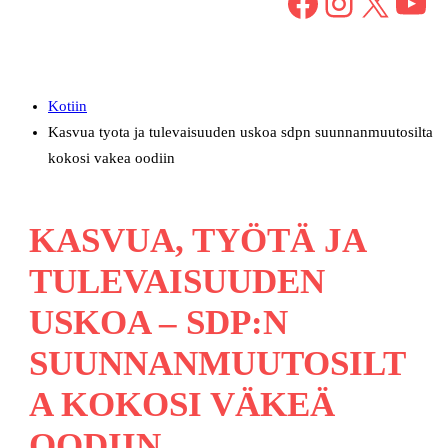
Facebook
Instagram
X
YouTube
Kotiin
Kasvua tyota ja tulevaisuuden uskoa sdpn suunnanmuutosilta
kokosi vakea oodiin
KASVUA, TYÖTÄ JA
TULEVAISUUDEN
USKOA – SDP:N
SUUNNANMUUTOSILT
A KOKOSI VÄKEÄ
OODIIN