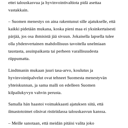
ettei talouskasvua ja hyvinvointivaltiota pidä asettaa
vastakkain.
– Suomen menestys on aina rakentunut sille ajatukselle, että
kaikki pidetään mukana, koska pieni maa ei yksinkertaisesti
pärjää, jos osa ihmisistä jää sivuun. Jokaisella lapsella tulee
olla yhdenvertainen mahdollisuus tavoitella unelmiaan
taustasta, asuinpaikasta tai perheen varallisuudesta
riippumatta.
Lindtmanin mukaan juuri tasa-arvo, koulutus ja
hyvinvointipalvelut ovat tehneet Suomesta menestyvän
yhteiskunnan, ja sama malli on edelleen Suomen
kilpailukyvyn vahvin perusta.
Samalla hän haastoi voimakkaasti ajatuksen siitä, että
ilmastotoimet olisivat ristiriidassa talouskasvun kanssa.
– Meille sanotaan, että meidän pitäisi valita joko