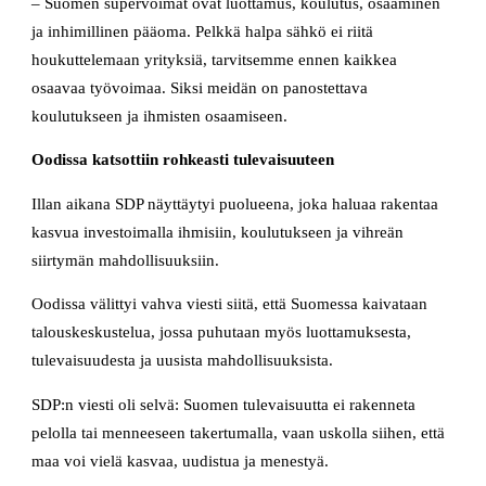
– Suomen supervoimat ovat luottamus, koulutus, osaaminen
ja inhimillinen pääoma. Pelkkä halpa sähkö ei riitä
houkuttelemaan yrityksiä, tarvitsemme ennen kaikkea
osaavaa työvoimaa. Siksi meidän on panostettava
koulutukseen ja ihmisten osaamiseen.
Oodissa katsottiin rohkeasti tulevaisuuteen
Illan aikana SDP näyttäytyi puolueena, joka haluaa rakentaa
kasvua investoimalla ihmisiin, koulutukseen ja vihreän
siirtymän mahdollisuuksiin.
Oodissa välittyi vahva viesti siitä, että Suomessa kaivataan
talouskeskustelua, jossa puhutaan myös luottamuksesta,
tulevaisuudesta ja uusista mahdollisuuksista.
SDP:n viesti oli selvä: Suomen tulevaisuutta ei rakenneta
pelolla tai menneeseen takertumalla, vaan uskolla siihen, että
maa voi vielä kasvaa, uudistua ja menestyä.