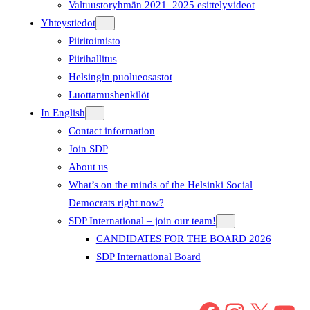
Valtuustoryhmän 2021–2025 esittelyvideot
Yhteystiedot
Piiritoimisto
Piirihallitus
Helsingin puolueosastot
Luottamushenkilöt
In English
Contact information
Join SDP
About us
What’s on the minds of the Helsinki Social
Democrats right now?
SDP International – join our team!
CANDIDATES FOR THE BOARD 2026
SDP International Board