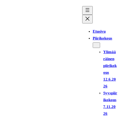
Siirry
sisältöön
Etusivu
Piirikokous
Ylimää
räinen
piirikok
ous
12.6.20
26
Syyspiir
ikokous
7.11.20
26