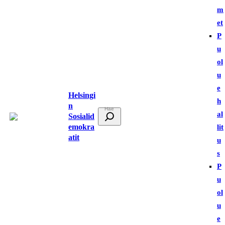
m
et
P
u
ol
u
e
Helsingi
h
n
E
al
Sosialid
t
emokra
lit
atit
s
u
i
s
P
u
ol
u
e