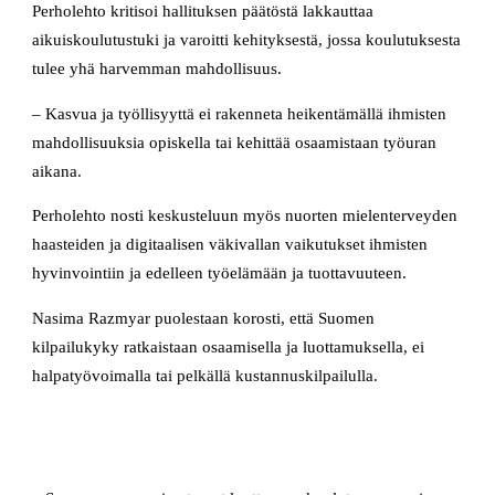
Perholehto kritisoi hallituksen päätöstä lakkauttaa
aikuiskoulutustuki ja varoitti kehityksestä, jossa koulutuksesta
tulee yhä harvemman mahdollisuus.
– Kasvua ja työllisyyttä ei rakenneta heikentämällä ihmisten
mahdollisuuksia opiskella tai kehittää osaamistaan työuran
aikana.
Perholehto nosti keskusteluun myös nuorten mielenterveyden
haasteiden ja digitaalisen väkivallan vaikutukset ihmisten
hyvinvointiin ja edelleen työelämään ja tuottavuuteen.
Nasima Razmyar puolestaan korosti, että Suomen
kilpailukyky ratkaistaan osaamisella ja luottamuksella, ei
halpatyövoimalla tai pelkällä kustannuskilpailulla.