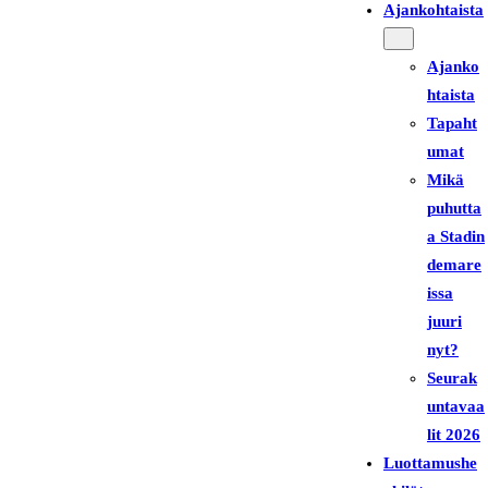
Ajankohtaista
Ajanko
htaista
Tapaht
umat
Mikä
puhutta
a Stadin
demare
issa
juuri
nyt?
Seurak
untavaa
lit 2026
Luottamushe