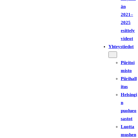
än
2021–
2025
esittely
videot
Yhteystiedot
Piiritoi
misto
Piirihall
itus
Helsingi
n
puolueo
sastot
Luotta
mushen