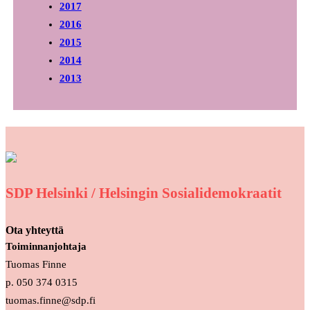
2017
2016
2015
2014
2013
SDP Helsinki / Helsingin Sosialidemokraatit
Ota yhteyttä
Toiminnanjohtaja
Tuomas Finne
p. 050 374 0315
tuomas.finne@sdp.fi