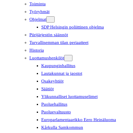
Toiminta
Työryhmät
Ohjelmat
SDP Helsingin poliittinen ohjelma
Piirijärjestön säännöt
Turvallisemman tilan periaatteet
Historia
Luottamushenkilöt
Kaupunginhallitus
Lautakunnat ja jaostot
Osakeyhtiöt
Säätiöt
Ylikunnalliset luottamuselimet
Puoluehallitus
Puoluevaltuusto
Europarlamentaarikko Eero Heinäluoma
Kårkulla Samkommun