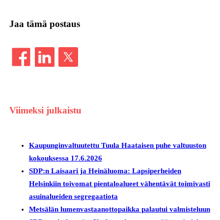
Jaa tämä postaus
Viimeksi julkaistu
Kaupunginvaltuutettu Tuula Haataisen puhe valtuuston
kokouksessa 17.6.2026
SDP:n Laisaari ja Heinäluoma: Lapsiperheiden
Helsinkiin toivomat pientaloalueet vähentävät toimivasti
asuinalueiden segregaatiota
Metsälän lumenvastaanottopaikka palautui valmisteluun