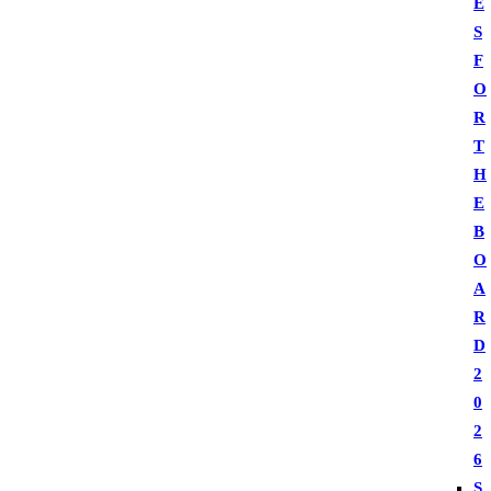
E
S
F
O
R
T
H
E
B
O
A
R
D
2
0
2
6
S