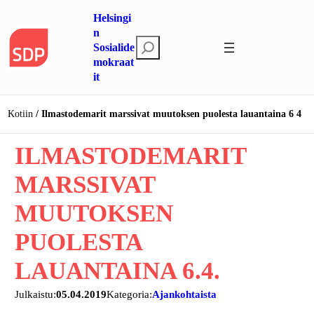
Siirry
Helsingi
sisältöön
n
E
Sosialide
mokraat
t
it
s
i
Kotiin
Ilmastodemarit marssivat muutoksen puolesta lauantaina 6 4
ILMASTODEMARIT
MARSSIVAT
MUUTOKSEN
PUOLESTA
LAUANTAINA 6.4.
Julkaistu:
05.04.2019
Kategoria:
Ajankohtaista