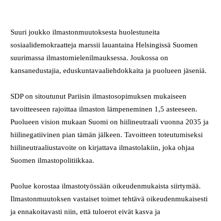
Suuri joukko ilmastonmuutoksesta huolestuneita
sosiaalidemokraatteja marssii lauantaina Helsingissä Suomen
suurimassa ilmastomielenilmauksessa. Joukossa on
kansanedustajia, eduskuntavaaliehdokkaita ja puolueen jäseniä.
SDP on sitoutunut Pariisin ilmastosopimuksen mukaiseen
tavoitteeseen rajoittaa ilmaston lämpeneminen 1,5 asteeseen.
Puolueen vision mukaan Suomi on hiilineutraali vuonna 2035 ja
hiilinegatiivinen pian tämän jälkeen. Tavoitteen toteutumiseksi
hiilineutraaliustavoite on kirjattava ilmastolakiin, joka ohjaa
Suomen ilmastopolitiikkaa.
Puolue korostaa ilmastotyössään oikeudenmukaista siirtymää.
Ilmastonmuutoksen vastaiset toimet tehtävä oikeudenmukaisesti
ja ennakoitavasti niin, että tuloerot eivät kasva ja