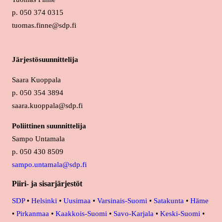
p. 050 374 0315
tuomas.finne@sdp.fi
Järjestösuunnittelija
Saara Kuoppala
p. 050 354 3894
saara.kuoppala@sdp.fi
Poliittinen suunnittelija
Sampo Untamala
p. 050 430 8509
sampo.untamala@sdp.fi
Piiri- ja sisarjärjestöt
SDP
•
Helsinki
•
Uusimaa
•
Varsinais-Suomi
•
Satakunta
•
Häme
•
Pirkanmaa
•
Kaakkois-Suomi
•
Savo-Karjala
•
Keski-Suomi
•