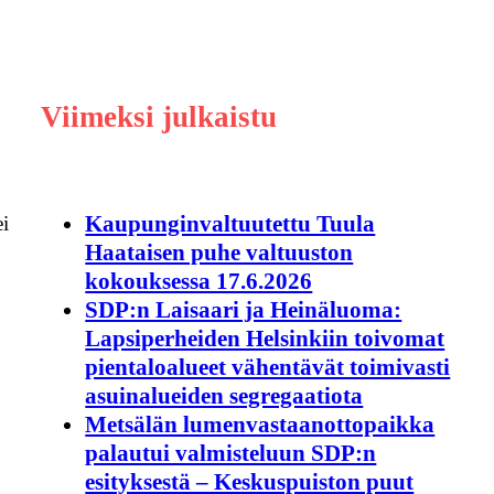
Viimeksi julkaistu
Kaupunginvaltuutettu Tuula
ei
Haataisen puhe valtuuston
kokouksessa 17.6.2026
SDP:n Laisaari ja Heinäluoma:
Lapsiperheiden Helsinkiin toivomat
pientaloalueet vähentävät toimivasti
asuinalueiden segregaatiota
Metsälän lumenvastaanottopaikka
palautui valmisteluun SDP:n
esityksestä – Keskuspuiston puut