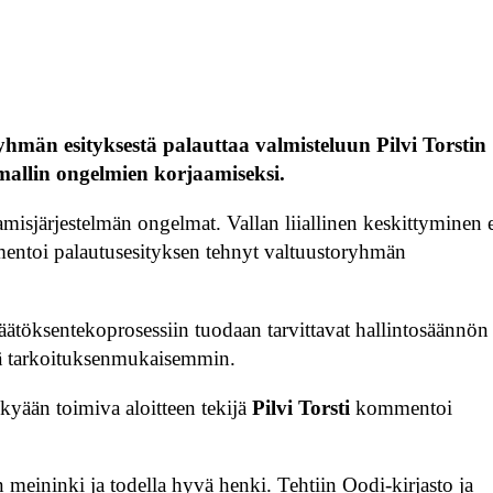
hmän esityksestä palauttaa valmisteluun Pilvi Torstin
imallin ongelmien korjaamiseksi.
misjärjestelmän ongelmat. Vallan liiallinen keskittyminen 
entoi palautusesityksen tehnyt valtuustoryhmän
äätöksentekoprosessiin tuodaan tarvittavat hallintosäännön
stä tarkoituksenmukaisemmin.
kyään toimiva aloitteen tekijä
Pilvi Torsti
kommentoi
 meininki ja todella hyvä henki. Tehtiin Oodi-kirjasto ja