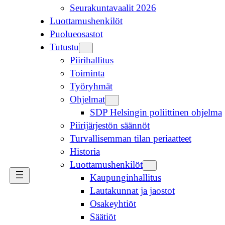
Seurakuntavaalit 2026
Luottamushenkilöt
Puolueosastot
Tutustu
Piirihallitus
Toiminta
Työryhmät
Ohjelmat
SDP Helsingin poliittinen ohjelma
Piirijärjestön säännöt
Turvallisemman tilan periaatteet
Historia
Luottamushenkilöt
Kaupunginhallitus
Lautakunnat ja jaostot
Osakeyhtiöt
Säätiöt