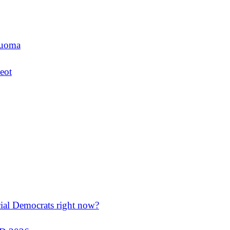
luoma
eot
cial Democrats right now?