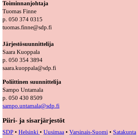
Toiminnanjohtaja
Tuomas Finne
p. 050 374 0315
tuomas.finne@sdp.fi
Järjestösuunnittelija
Saara Kuoppala
p. 050 354 3894
saara.kuoppala@sdp.fi
Poliittinen suunnittelija
Sampo Untamala
p. 050 430 8509
sampo.untamala@sdp.fi
Piiri- ja sisarjärjestöt
SDP
•
Helsinki
•
Uusimaa
•
Varsinais-Suomi
•
Satakunta