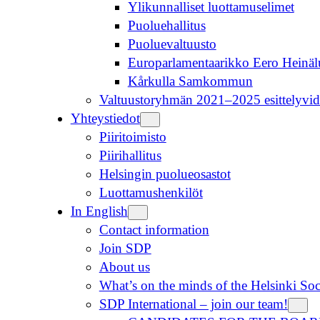
Ylikunnalliset luottamuselimet
Puoluehallitus
Puoluevaltuusto
Europarlamentaarikko Eero Heinä
Kårkulla Samkommun
Valtuustoryhmän 2021–2025 esittelyvid
Yhteystiedot
Piiritoimisto
Piirihallitus
Helsingin puolueosastot
Luottamushenkilöt
In English
Contact information
Join SDP
About us
What’s on the minds of the Helsinki So
SDP International – join our team!