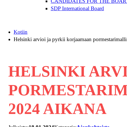
CANDIDATES FOR THE BOAR
SDP International Board
Kotiin
Helsinki arvioi ja pyrkii korjaamaan pormestarimal
HELSINKI ARV
PORMESTARIM
2024 AIKANA