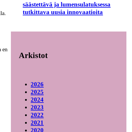
säästettävä ja lumensulatuksessa
tutkittava uusia innovaatioita
la.
a en
Arkistot
2026
2025
2024
2023
2022
2021
2020