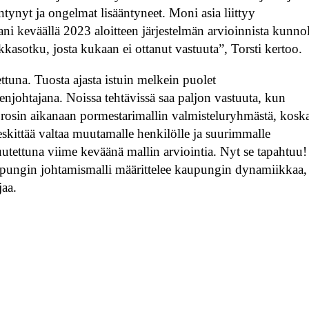
ynyt ja ongelmat lisääntyneet. Moni asia liittyy
ni keväällä 2023 aloitteen järjestelmän arvioinnista kunnol
asotku, josta kukaan ei ottanut vastuuta”, Torsti kertoo.
tuna. Tuosta ajasta istuin melkein puolet
njohtajana. Noissa tehtävissä saa paljon vastuuta, kun
 Erosin aikanaan pormestarimallin valmisteluryhmästä, kosk
skittää valtaa muutamalle henkilölle ja suurimmalle
uutettuna viime keväänä mallin arviointia. Nyt se tapahtuu!
aupungin johtamismalli määrittelee kaupungin dynamiikkaa,
jaa.