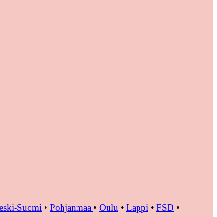
eski-Suomi
•
Pohjanmaa
•
Oulu
•
Lappi
•
FSD
•