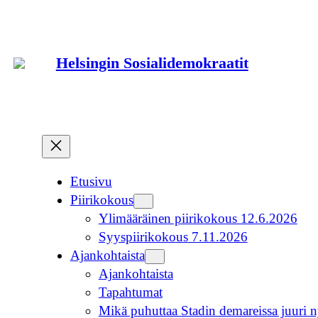
Siirry
sisältöön
Helsingin Sosialidemokraatit
Etusivu
Piirikokous
Ylimääräinen piirikokous 12.6.2026
Syyspiirikokous 7.11.2026
Ajankohtaista
Ajankohtaista
Tapahtumat
Mikä puhuttaa Stadin demareissa juuri n