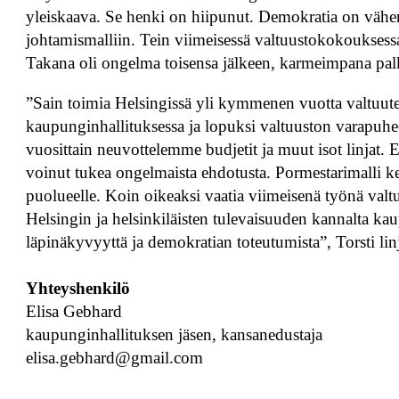
yleiskaava. Se henki on hiipunut. Demokratia on vähent
johtamismalliin. Tein viimeisessä valtuustokokouksessa
Takana oli ongelma toisensa jälkeen, karmeimpana palkk
”Sain toimia Helsingissä yli kymmenen vuotta valtuutet
kaupunginhallituksessa ja lopuksi valtuuston varapuhee
vuosittain neuvottelemme budjetit ja muut isot linjat.
voinut tukea ongelmaista ehdotusta. Pormestarimalli ke
puolueelle. Koin oikeaksi vaatia viimeisenä työnä valt
Helsingin ja helsinkiläisten tulevaisuuden kannalta k
läpinäkyvyyttä ja demokratian toteutumista”, Torsti lin
Yhteyshenkilö
Elisa Gebhard
kaupunginhallituksen jäsen, kansanedustaja
elisa.gebhard@gmail.com