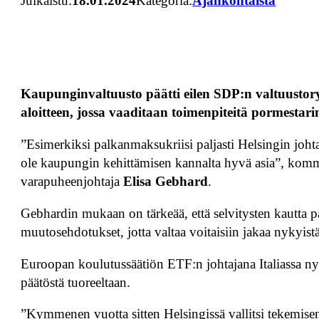
Julkaistu:
18.01.2024
Kategoria:
Ajankohtaista
Kaupunginvaltuusto päätti eilen SDP:n valtuustory
aloitteen, jossa vaaditaan toimenpiteitä pormestar
”Esimerkiksi palkanmaksukriisi paljasti Helsingin johta
ole kaupungin kehittämisen kannalta hyvä asia”, komm
varapuheenjohtaja
Elisa Gebhard
.
Gebhardin mukaan on tärkeää, että selvitysten kautta p
muutosehdotukset, jotta valtaa voitaisiin jakaa nykyi
Euroopan koulutussäätiön ETF:n johtajana Italiassa ny
päätöstä tuoreeltaan.
”Kymmenen vuotta sitten Helsingissä vallitsi tekemisen