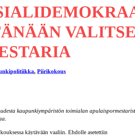
SIALIDEMOKRAA
ÄNÄÄN VALITS
ESTARIA
nkipolitiikka
, 
Piirikokous
uudesta kaupunkiympäristön toimialan apulaispormestaris
aa.
kouksessa käytävään vaaliin. Ehdolle asetettiin