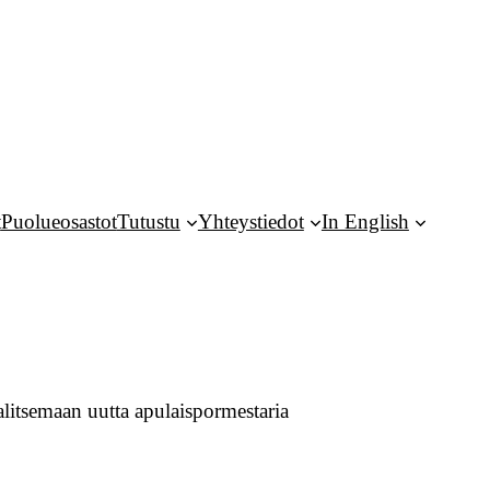
t
Puolueosastot
Tutustu
Yhteystiedot
In English
litsemaan uutta apulaispormestaria