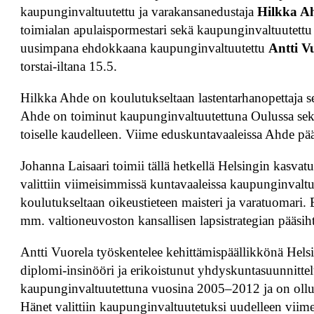
kaupunginvaltuutettu ja varakansanedustaja
Hilkka A
toimialan apulaispormestari sekä kaupunginvaltuutett
uusimpana ehdokkaana kaupunginvaltuutettu
Antti
V
torstai-iltana 15.5.
Hilkka Ahde on koulutukseltaan lastentarhanopettaja 
Ahde on toiminut kaupunginvaltuutettuna Oulussa sekä 
toiselle kaudelleen. Viime eduskuntavaaleissa Ahde pää
Johanna Laisaari toimii tällä hetkellä Helsingin kasva
valittiin viimeisimmissä kuntavaaleissa kaupunginvaltu
koulutukseltaan oikeustieteen maisteri ja varatuomari
mm. valtioneuvoston kansallisen lapsistrategian pääsiht
Antti Vuorela työskentelee kehittämispäällikkönä Hel
diplomi-insinööri ja erikoistunut yhdyskuntasuunnitte
kaupunginvaltuutettuna vuosina 2005–2012 ja on ollut 
Hänet valittiin kaupunginvaltuutetuksi uudelleen viim