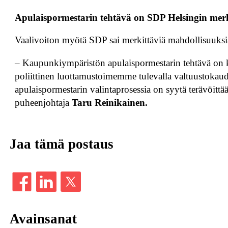
Apulaispormestarin tehtävä on SDP Helsingin mer
Vaalivoiton myötä SDP sai merkittäviä mahdollisuuksia
– Kaupunkiympäristön apulaispormestarin tehtävä on k
poliittinen luottamustoimemme tulevalla valtuustokaud
apulaispormestarin valintaprosessia on syytä terävöitt
puheenjohtaja
Taru Reinikainen.
Jaa tämä postaus
Avainsanat