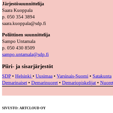
Järjestösuunnittelija
Saara Kuoppala
p. 050 354 3894
saara.kuoppala@sdp.fi
Poliittinen suunnittelija
Sampo Untamala
p. 050 430 8509
sampo.untamala@sdp.fi
Piiri- ja sisarjärjestöt
SDP
•
Helsinki
•
Uusimaa
•
Varsinais-Suomi
•
Satakunta
Demarinaiset
•
Demarinuoret
•
Demariopiskelijat
•
Nuoret
SIVUSTO: ARTCLOUD OY