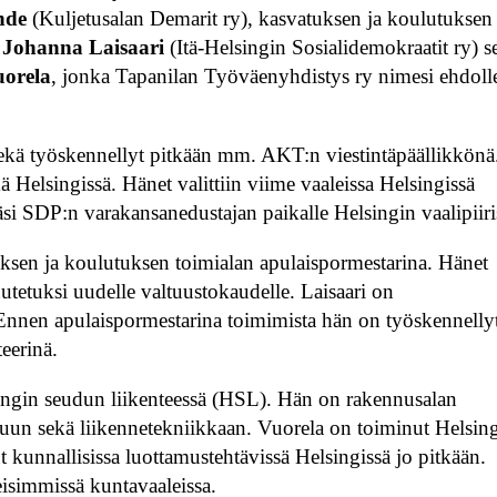
hde
(Kuljetusalan Demarit ry), kasvatuksen ja koulutuksen
u
Johanna Laisaari
(Itä-Helsingin Sosialidemokraatit ry) s
uorela
, jonka Tapanilan Työväenyhdistys ry nimesi ehdoll
sekä työskennellyt pitkään mm. AKT:n viestintäpäällikkönä
Helsingissä. Hänet valittiin viime vaaleissa Helsingissä
si SDP:n varakansanedustajan paikalle Helsingin vaalipiiri
tuksen ja koulutuksen toimialan apulaispormestarina. Hänet
utetuksi uudelle valtuustokaudelle. Laisaari on
. Ennen apulaispormestarina toimimista hän on työskennelly
eerinä.
singin seudun liikenteessä (HSL). Hän on rakennusalan
luun sekä liikennetekniikkaan. Vuorela on toiminut Helsin
kunnallisissa luottamustehtävissä Helsingissä jo pitkään.
eisimmissä kuntavaaleissa.