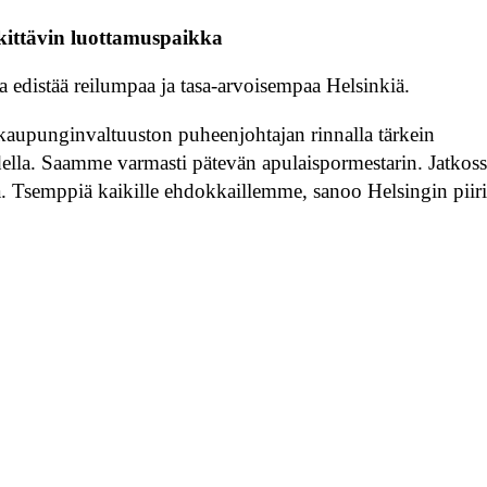
kittävin luottamuspaikka
 edistää reilumpaa ja tasa-arvoisempaa Helsinkiä.
aupunginvaltuuston puheenjohtajan rinnalla tärkein
ella. Saamme varmasti pätevän apulaispormestarin. Jatkos
ää. Tsemppiä kaikille ehdokkaillemme, sanoo Helsingin piir