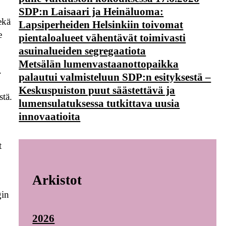
SDP:n Laisaari ja Heinäluoma:
ekä
Lapsiperheiden Helsinkiin toivomat
e
pientaloalueet vähentävät toimivasti
asuinalueiden segregaatiota
Metsälän lumenvastaanottopaikka
.
palautui valmisteluun SDP:n esityksestä –
Keskuspuiston puut säästettävä ja
stä.
lumensulatuksessa tutkittava uusia
innovaatioita
t
Arkistot
gin
2026