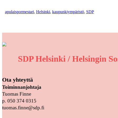
apulaispormestari
, 
Helsinki
, 
kaupunkiympäristö
, 
SDP
SDP Helsinki / Helsingin So
Ota yhteyttä
Toiminnanjohtaja
Tuomas Finne
p. 050 374 0315
tuomas.finne@sdp.fi