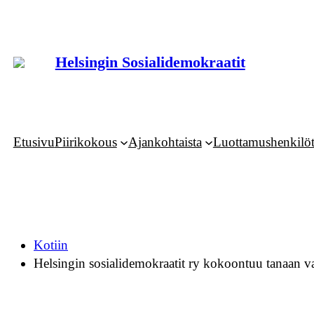
Siirry
sisältöön
Helsingin Sosialidemokraatit
Etusivu
Piirikokous
Ajankohtaista
Luottamushenkilö
Kotiin
Helsingin sosialidemokraatit ry kokoontuu tanaan va