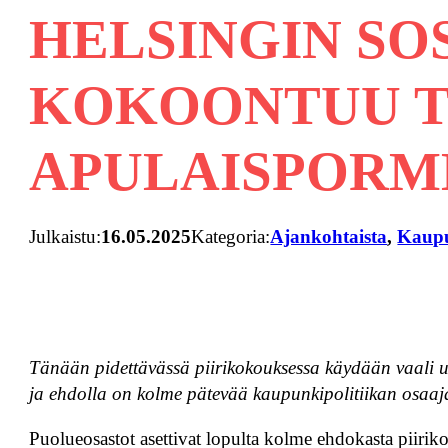
HELSINGIN SO
KOKOONTUU T
APULAISPORM
Julkaistu:
16.05.2025
Kategoria:
Ajankohtaista
, 
Kaupu
Tänään pidettävässä piirikokouksessa käydään vaali 
ja ehdolla on kolme pätevää kaupunkipolitiikan osaaj
Puolueosastot asettivat lopulta kolme ehdokasta piiriko