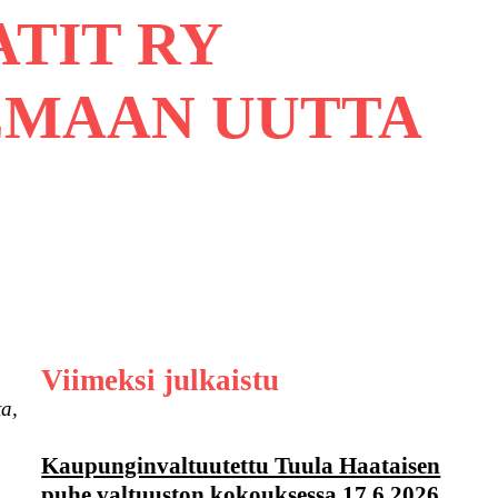
TIT RY
EMAAN UUTTA
Viimeksi julkaistu
ta,
Kaupunginvaltuutettu Tuula Haataisen
puhe valtuuston kokouksessa 17.6.2026