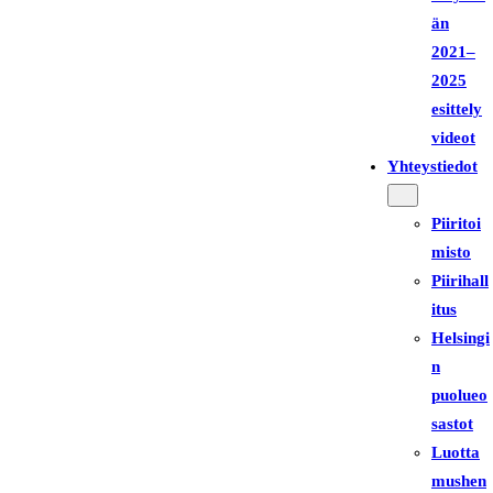
än
2021–
2025
esittely
videot
Yhteystiedot
Piiritoi
misto
Piirihall
itus
Helsingi
n
puolueo
sastot
Luotta
mushen