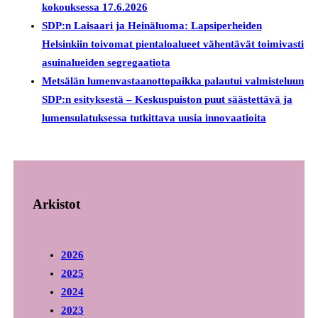
kokouksessa 17.6.2026
SDP:n Laisaari ja Heinäluoma: Lapsiperheiden
Helsinkiin toivomat pientaloalueet vähentävät toimivasti
asuinalueiden segregaatiota
Metsälän lumenvastaanottopaikka palautui valmisteluun
SDP:n esityksestä – Keskuspuiston puut säästettävä ja
lumensulatuksessa tutkittava uusia innovaatioita
Arkistot
2026
2025
2024
2023