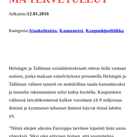
Julkaistu:
12.01.2016
Kategoria:
Ajankohtaista
, 
Kannanotot
, 
Kaupunkipolitiikka
Helsingin ja Tallinnan sosialidemokraatit ottivat ilolla vastaan
uutisen, jonka mukaan esiselvityksen perusteella Helsingin ja
Tallinnan välinen tunneli on mahdollista saada kannattavaksi
ja tunnelin rakentaminen tulisi tutkia huolella. Kaupunkien
välisessä laivaliikenteessä kulkee vuosittain yli 8 miljoonaa
ihmistä ja kymmenet tuhannet ihmiset käyvät töissä lahden
yli.
”Näinä aitojen aikoina Eurooppa tarvitsee kipeästi lisää uusia
yhteyksiä. Siksi olen erityisen iloinen, että suunnitelma