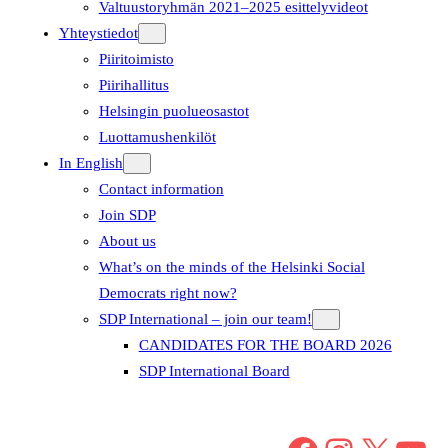
Valtuustoryhmän 2021–2025 esittelyvideot
Yhteystiedot
Piiritoimisto
Piirihallitus
Helsingin puolueosastot
Luottamushenkilöt
In English
Contact information
Join SDP
About us
What’s on the minds of the Helsinki Social
Democrats right now?
SDP International – join our team!
CANDIDATES FOR THE BOARD 2026
SDP International Board