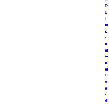
D
P
I
nt
e
r
n
at
io
n
al
B
o
a
r
d