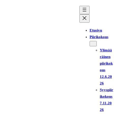
Siirry
sisältöön
Etusivu
Piirikokous
Ylimää
räinen
piirikok
ous
12.6.20
26
Syyspiir
ikokous
7.11.20
26