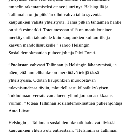
tunnelin rakentamiseksi etenee juuri nyt. Helsingillä ja
Tallinnalla on jo pitkään ollut vahva tahto syventää
kaupunkien välistä yhteistyötä. Tämä pitkän tähtäimen hanke
on siitä esimerkki. Toteutuessaan sillä on moniulotteinen
merkitys niin taloudelle kuin kaupunkien kulttuurille ja
kasvun mahdollisuuksille.” sanoo Helsingin
Sosialidemokraattien puheenjohtaja Pilvi Torsti.
”Puolustan vahvasti Tallinnan ja Helsingin lähentymistä, ja
näen, että tunnelihanke on merkittävä tekijä tässä
yhteistyössä. Odotan kaupunkien muodostavan
tulevaisuudessa tiiviin, taloudellisesti kilpailukykyisen,
Tukholmaan verrattavan alueen yli miljoonan asukkaansa
voimin. ” toteaa Tallinnan sosialidemokraattien puheenjohtaja
Anto Liivat.
Helsingin ja Tallinnan sosialidemokraatit haluavat tiivistää
kaupunkien yhteistyötä entisestään. ”Helsingin ja Tallinnan