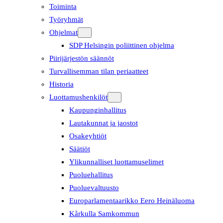
Toiminta
Työryhmät
Ohjelmat
SDP Helsingin poliittinen ohjelma
Piirijärjestön säännöt
Turvallisemman tilan periaatteet
Historia
Luottamushenkilöt
Kaupunginhallitus
Lautakunnat ja jaostot
Osakeyhtiöt
Säätiöt
Ylikunnalliset luottamuselimet
Puoluehallitus
Puoluevaltuusto
Europarlamentaarikko Eero Heinäluoma
Kårkulla Samkommun