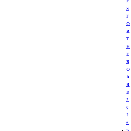
E
S
F
O
R
T
H
E
B
O
A
R
D
2
0
2
6
S