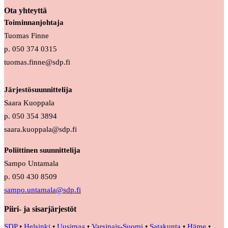
Ota yhteyttä
Toiminnanjohtaja
Tuomas Finne
p. 050 374 0315
tuomas.finne@sdp.fi
Järjestösuunnittelija
Saara Kuoppala
p. 050 354 3894
saara.kuoppala@sdp.fi
Poliittinen suunnittelija
Sampo Untamala
p. 050 430 8509
sampo.untamala@sdp.fi
Piiri- ja sisarjärjestöt
SDP
•
Helsinki
•
Uusimaa
•
Varsinais-Suomi
•
Satakunta
•
Häme
•