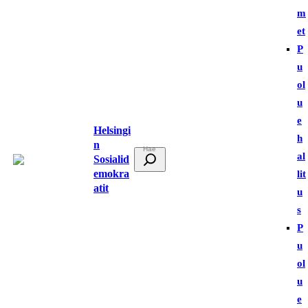
m
et
P
u
ol
u
e
Helsingi
h
n
E
al
Sosialid
t
emokra
lit
atit
s
u
i
s
P
u
ol
u
e