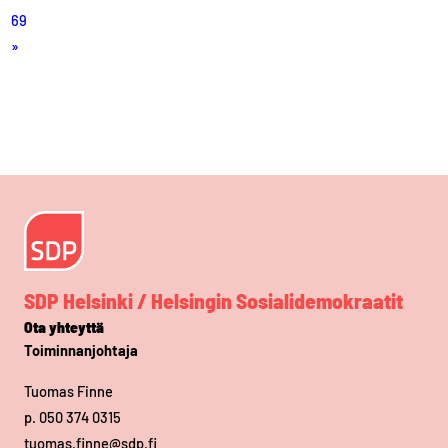
69
»
SDP Helsinki / Helsingin Sosialidemokraatit
Ota yhteyttä
Toiminnanjohtaja
Tuomas Finne
p. 050 374 0315
tuomas.finne@sdp.fi