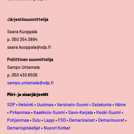
Järjestösuunnittelija
Saara Kuoppala
p. 050 354 3894
saara.kuoppala@sdp.fi
Poliittinen suunnittelija
Sampo Untamala
p. 050 430 8509
sampo.untamala@sdp.fi
Piiri- ja sisarjärjestöt
SDP
•
Helsinki
•
Uusimaa
•
Varsinais-Suomi
•
Satakunta
•
Häme
•
Pirkanmaa
•
Kaakkois-Suomi
•
Savo-Karjala
•
Keski-Suomi
•
Pohjanmaa
•
Oulu
•
Lappi
•
FSD
•
Demarinaiset
•
Demarinuoret
•
Demariopiskelijat
•
Nuoret Kotkat