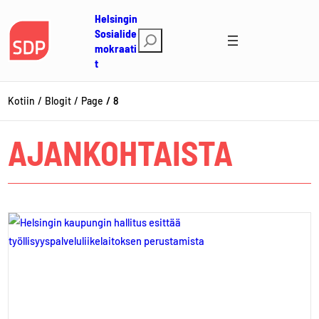
Siirry
Helsingin
sisältöön
Sosialide
E
mokraati
t
t
s
i
Kotiin
Blogit
Page
8
AJANKOHTAISTA