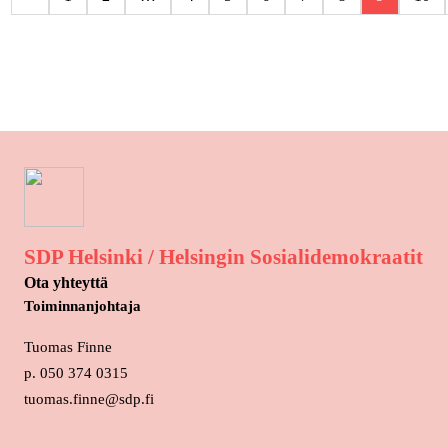
SDP Helsinki / Helsingin Sosialidemokraatit
Ota yhteyttä
Toiminnanjohtaja
Tuomas Finne
p. 050 374 0315
tuomas.finne@sdp.fi