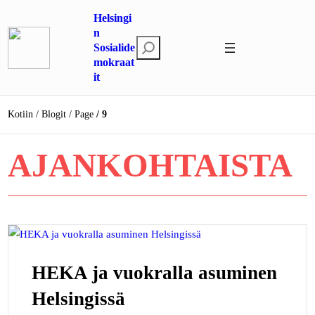
Siirry
Helsingi
sisältöön
n
E
Sosialide
mokraat
t
it
s
i
Kotiin
Blogit
Page
9
AJANKOHTAISTA
HEKA ja vuokralla asuminen
Helsingissä