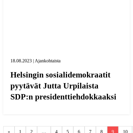
18.08.2023 | Ajankohtaista
Helsingin sosialidemokraatit
pyytävät Jutta Urpilaista
SDP:n presidenttiehdokkaaksi
«
1
2
…
4
5
6
7
8
9
10