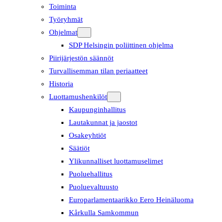
Toiminta
Työryhmät
Ohjelmat
SDP Helsingin poliittinen ohjelma
Piirijärjestön säännöt
Turvallisemman tilan periaatteet
Historia
Luottamushenkilöt
Kaupunginhallitus
Lautakunnat ja jaostot
Osakeyhtiöt
Säätiöt
Ylikunnalliset luottamuselimet
Puoluehallitus
Puoluevaltuusto
Europarlamentaarikko Eero Heinäluoma
Kårkulla Samkommun