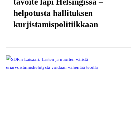
tavoite läpi Helsingissä –
helpotusta hallituksen
kurjistamispolitiikkaan