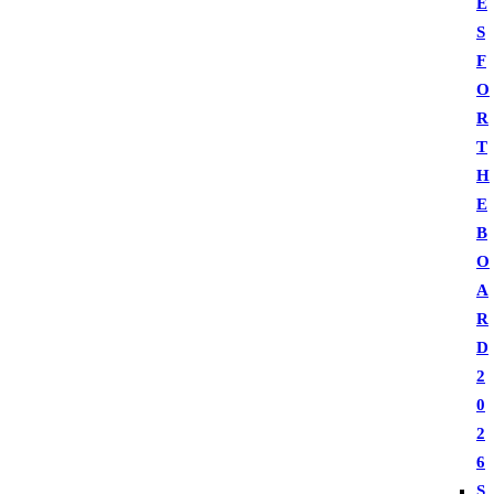
E
S
F
O
R
T
H
E
B
O
A
R
D
2
0
2
6
S