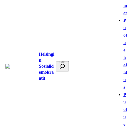
m
et
P
u
ol
u
e
Helsingi
h
n
E
al
Sosialid
t
emokra
lit
atit
s
u
i
s
P
u
ol
u
e