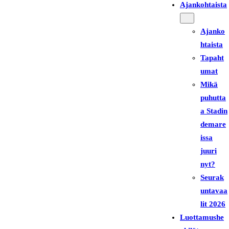
Ajankohtaista
Ajanko
htaista
Tapaht
umat
Mikä
puhutta
a Stadin
demare
issa
juuri
nyt?
Seurak
untavaa
lit 2026
Luottamushe