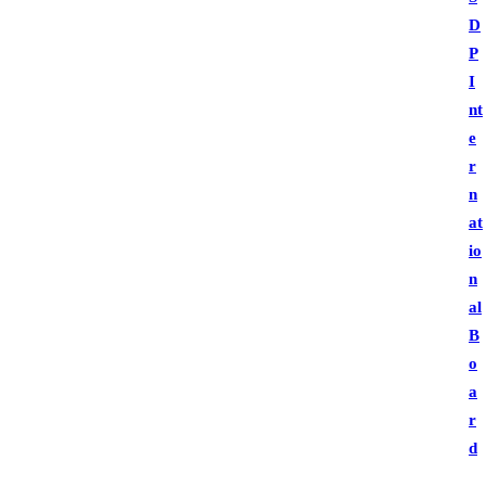
D
P
I
nt
e
r
n
at
io
n
al
B
o
a
r
d