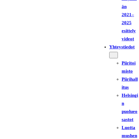
än
2021–
2025
esittely
videot
Yhteystiedot
Piiritoi
misto
Piirihall
itus
Helsingi
n
puolueo
sastot
Luotta
mushen