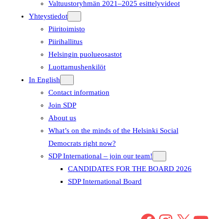
Valtuustoryhmän 2021–2025 esittelyvideot
Yhteystiedot
Piiritoimisto
Piirihallitus
Helsingin puolueosastot
Luottamushenkilöt
In English
Contact information
Join SDP
About us
What’s on the minds of the Helsinki Social
Democrats right now?
SDP International – join our team!
CANDIDATES FOR THE BOARD 2026
SDP International Board