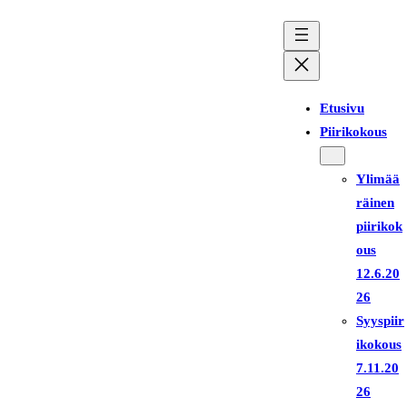
Siirry
sisältöön
Etusivu
Piirikokous
Ylimää
räinen
piirikok
ous
12.6.20
26
Syyspiir
ikokous
7.11.20
26