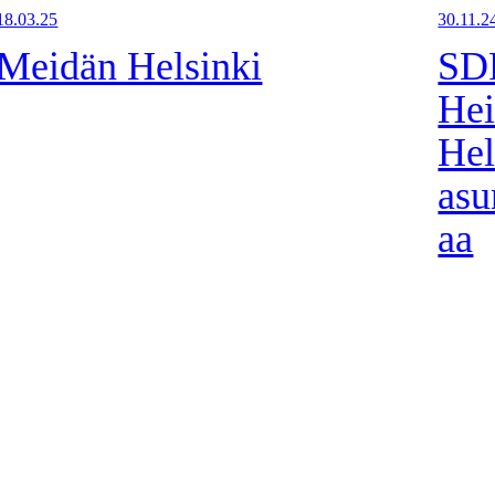
18.03.25
30.11.2
Meidän Helsinki
SDP
Hei
Hel
asu
aa