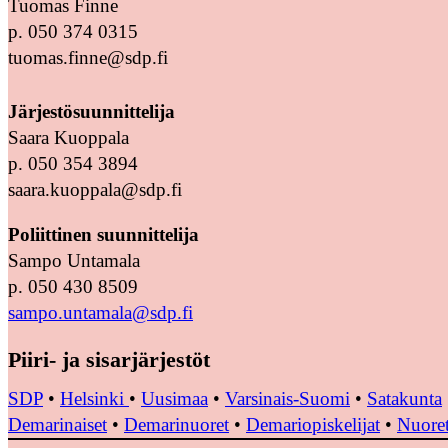
Tuomas Finne
p. 050 374 0315
tuomas.finne@sdp.fi
Järjestösuunnittelija
Saara Kuoppala
p. 050 354 3894
saara.kuoppala@sdp.fi
Poliittinen suunnittelija
Sampo Untamala
p. 050 430 8509
sampo.untamala@sdp.fi
Piiri- ja sisarjärjestöt
SDP
•
Helsinki
•
Uusimaa
•
Varsinais-Suomi
•
Satakunta
Demarinaiset
•
Demarinuoret
•
Demariopiskelijat
•
Nuoret