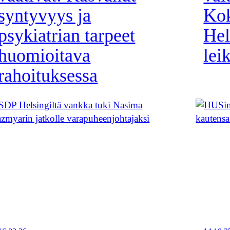
syntyvyys ja
Kok
psykiatrian tarpeet
Hel
huomioitava
lei
rahoituksessa