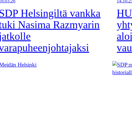
16.03.26
14.10.2
SDP Helsingiltä vankka
HUS
tuki Nasima Razmyarin
yht
jatkolle
alo
varapuheenjohtajaksi
vau