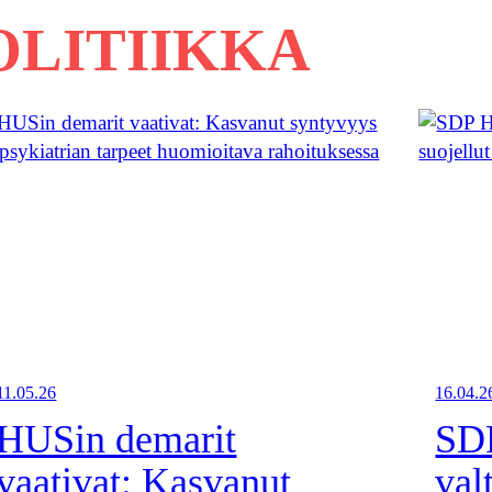
OLITIIKKA
11.05.26
16.04.2
HUSin demarit
SDP
vaativat: Kasvanut
val