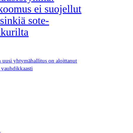
oomus ei suojellut
sinkiä sote-
kkurilta