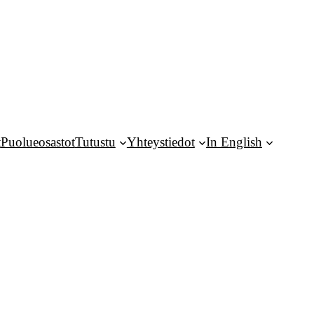
t
Puolueosastot
Tutustu
Yhteystiedot
In English