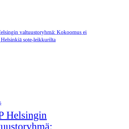
6
 Helsingin
tuustoryhmä: