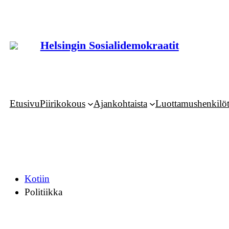
Siirry
sisältöön
Helsingin Sosialidemokraatit
Etusivu
Piirikokous
Ajankohtaista
Luottamushenkilö
Kotiin
Politiikka