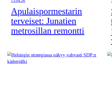
13.04.26
Apulaispormestarin
terveiset: Junatien
metrosillan remontti