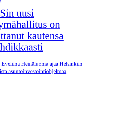
5
in uusi
ymähallitus on
ittanut kautensa
hdikkaasti