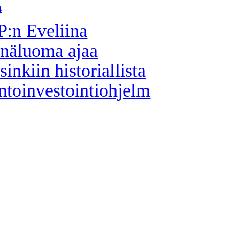
4
:n Eveliina
näluoma ajaa
sinkiin historiallista
ntoinvestointiohjelm