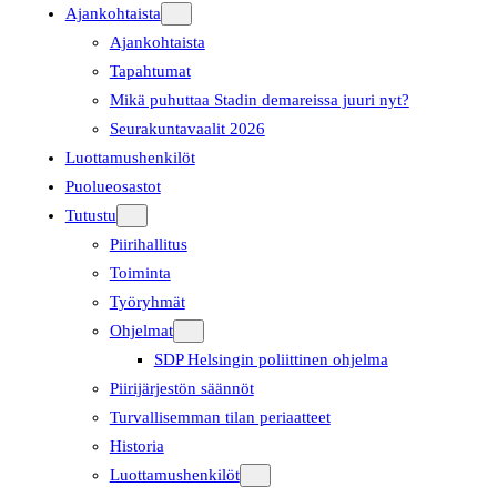
Ajankohtaista
Ajankohtaista
Tapahtumat
Mikä puhuttaa Stadin demareissa juuri nyt?
Seurakuntavaalit 2026
Luottamushenkilöt
Puolueosastot
Tutustu
Piirihallitus
Toiminta
Työryhmät
Ohjelmat
SDP Helsingin poliittinen ohjelma
Piirijärjestön säännöt
Turvallisemman tilan periaatteet
Historia
Luottamushenkilöt