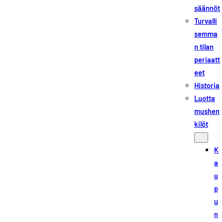
säännöt
Turvalli
semma
n tilan
periaatt
eet
Historia
Luotta
mushen
kilöt
K
a
u
p
u
n