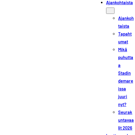
Ajankohtaista
Ajankoh
taista
Tapaht
umat
Mikä
puhutta
a
Stadin
demare
issa
juuri
nyt?
Seurak
untavaa
lit 2026