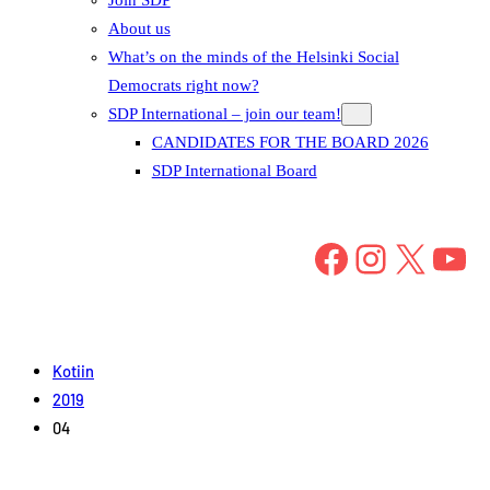
About us
What’s on the minds of the Helsinki Social
Democrats right now?
SDP International – join our team!
CANDIDATES FOR THE BOARD 2026
SDP International Board
Facebook
Instagram
X
YouTube
Kotiin
2019
04