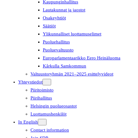
Kaupunginhallitus
Lautakunnat ja jaostot
Osakeyhtiöt
Säätiöt
Ylikunnalliset luottamuselimet
Puoluehallitus
Puoluevaltuusto
Europarlamentaarikko Eero Heinäluoma
Kårkulla Samkommun
Valtuustoryhmän 2021–2025 esittelyvideot
Yhteystiedot
Piiritoimisto
Piirihallitus
Helsingin puolueosastot
Luottamushenkilöt
In English
Contact information
Join SDP