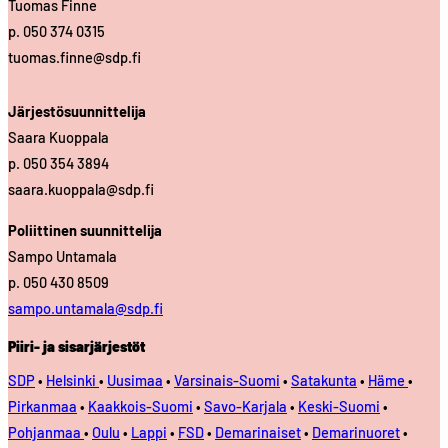
Tuomas Finne
p. 050 374 0315
tuomas.finne@sdp.fi
Järjestösuunnittelija
Saara Kuoppala
p. 050 354 3894
saara.kuoppala@sdp.fi
Poliittinen suunnittelija
Sampo Untamala
p. 050 430 8509
sampo.untamala@sdp.fi
Piiri- ja sisarjärjestöt
SDP
•
Helsinki
•
Uusimaa
•
Varsinais-Suomi
•
Satakunta
•
Häme
•
Pirkanmaa
•
Kaakkois-Suomi
•
Savo-Karjala
•
Keski-Suomi
•
Pohjanmaa
•
Oulu
•
Lappi
•
FSD
•
Demarinaiset
•
Demarinuoret
•