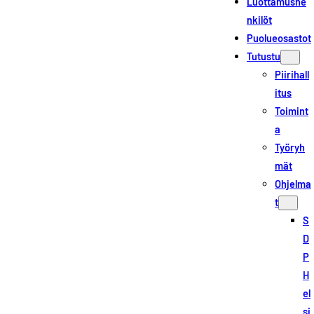
Luottamushe
nkilöt
Puolueosastot
Tutustu
Piirihall
itus
Toimint
a
Työryh
mät
Ohjelma
t
S
D
P
H
el
si