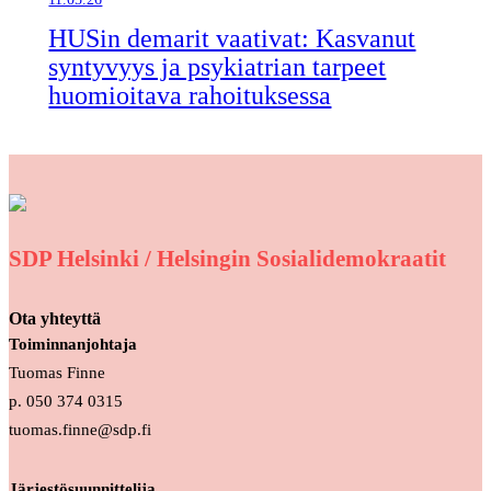
HUSin demarit vaativat: Kasvanut
syntyvyys ja psykiatrian tarpeet
huomioitava rahoituksessa
SDP Helsinki / Helsingin Sosialidemokraatit
Ota yhteyttä
Toiminnanjohtaja
Tuomas Finne
p. 050 374 0315
tuomas.finne@sdp.fi
Järjestösuunnittelija