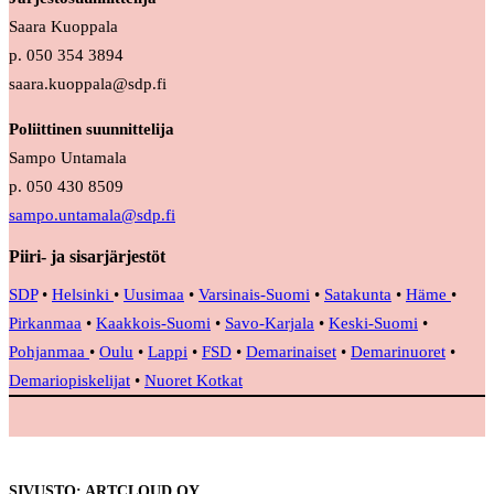
Saara Kuoppala
p. 050 354 3894
saara.kuoppala@sdp.fi
Poliittinen suunnittelija
Sampo Untamala
p. 050 430 8509
sampo.untamala@sdp.fi
Piiri- ja sisarjärjestöt
SDP
•
Helsinki
•
Uusimaa
•
Varsinais-Suomi
•
Satakunta
•
Häme
•
Pirkanmaa
•
Kaakkois-Suomi
•
Savo-Karjala
•
Keski-Suomi
•
Pohjanmaa
•
Oulu
•
Lappi
•
FSD
•
Demarinaiset
•
Demarinuoret
•
Demariopiskelijat
•
Nuoret Kotkat
SIVUSTO: ARTCLOUD OY