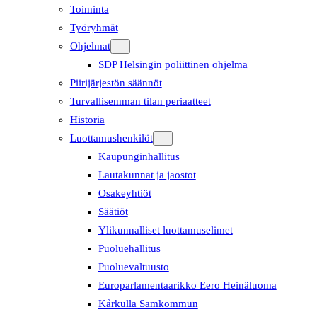
Toiminta
Työryhmät
Ohjelmat
SDP Helsingin poliittinen ohjelma
Piirijärjestön säännöt
Turvallisemman tilan periaatteet
Historia
Luottamushenkilöt
Kaupunginhallitus
Lautakunnat ja jaostot
Osakeyhtiöt
Säätiöt
Ylikunnalliset luottamuselimet
Puoluehallitus
Puoluevaltuusto
Europarlamentaarikko Eero Heinäluoma
Kårkulla Samkommun