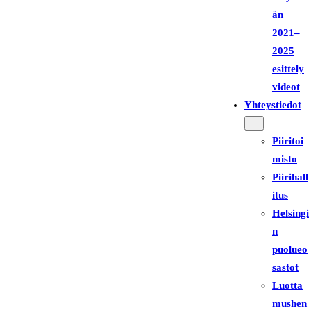
än
2021–
2025
esittely
videot
Yhteystiedot
Piiritoi
misto
Piirihall
itus
Helsingi
n
puolueo
sastot
Luotta
mushen