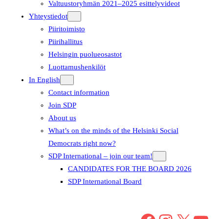
Valtuustoryhmän 2021–2025 esittelyvideot
Yhteystiedot
Piiritoimisto
Piirihallitus
Helsingin puolueosastot
Luottamushenkilöt
In English
Contact information
Join SDP
About us
What’s on the minds of the Helsinki Social
Democrats right now?
SDP International – join our team!
CANDIDATES FOR THE BOARD 2026
SDP International Board