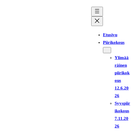
Siirry
sisältöön
Etusivu
Piirikokous
Ylimää
räinen
piirikok
ous
12.6.20
26
Syyspiir
ikokous
7.11.20
26