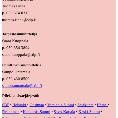
Tuomas Finne
p. 050 374 0315
tuomas.finne@sdp.fi
Järjestösuunnittelija
Saara Kuoppala
p. 050 354 3894
saara.kuoppala@sdp.fi
Poliittinen suunnittelija
Sampo Untamala
p. 050 430 8509
sampo.untamala@sdp.fi
Piiri- ja sisarjärjestöt
SDP
•
Helsinki
•
Uusimaa
•
Varsinais-Suomi
•
Satakunta
•
Häme
•
Pirkanmaa
•
Kaakkois-Suomi
•
Savo-Karjala
•
Keski-Suomi
•