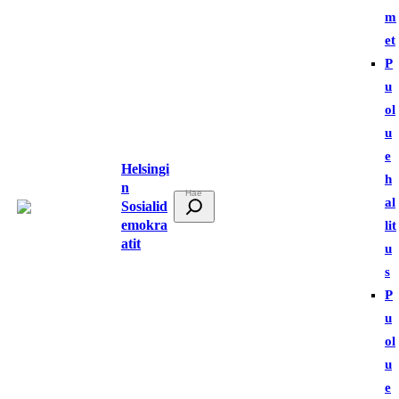
m
et
P
u
ol
u
e
Helsingi
h
n
E
al
Sosialid
t
emokra
lit
atit
s
u
i
s
P
u
ol
u
e