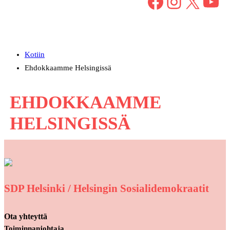
Facebook
Instagram
X
YouTube
Kotiin
Ehdokkaamme Helsingissä
EHDOKKAAMME
HELSINGISSÄ
SDP Helsinki / Helsingin Sosialidemokraatit
Ota yhteyttä
Toiminnanjohtaja