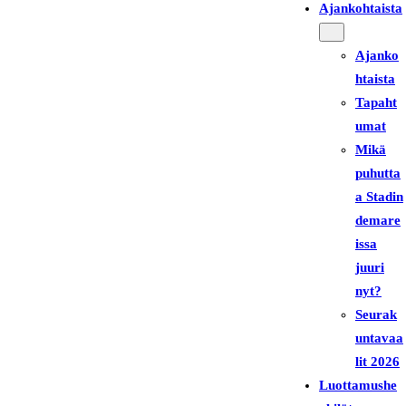
Ajankohtaista
Ajanko
htaista
Tapaht
umat
Mikä
puhutta
a Stadin
demare
issa
juuri
nyt?
Seurak
untavaa
lit 2026
Luottamushe