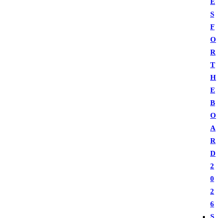
E
S
F
O
R
T
H
E
B
O
A
R
D
2
0
2
6
S