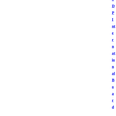
D
P
I
nt
e
r
n
at
io
n
al
B
o
a
r
d