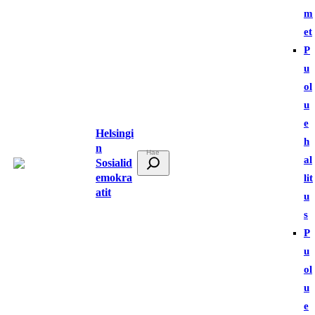
m
et
P
u
ol
u
e
Helsingi
h
n
E
al
Sosialid
t
emokra
lit
atit
s
u
i
s
P
u
ol
u
e