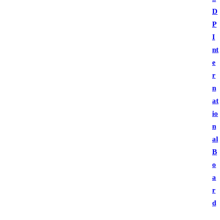
D
P
I
nt
e
r
n
at
io
n
al
B
o
a
r
d