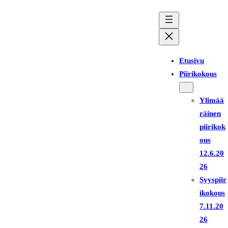
Siirry
sisältöön
Etusivu
Piirikokous
Ylimää
räinen
piirikok
ous
12.6.20
26
Syyspiir
ikokous
7.11.20
26