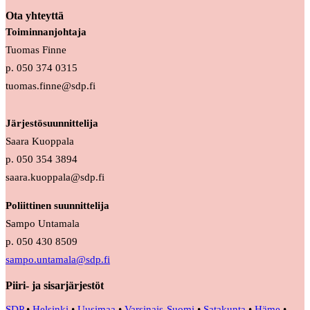
Ota yhteyttä
Toiminnanjohtaja
Tuomas Finne
p. 050 374 0315
tuomas.finne@sdp.fi
Järjestösuunnittelija
Saara Kuoppala
p. 050 354 3894
saara.kuoppala@sdp.fi
Poliittinen suunnittelija
Sampo Untamala
p. 050 430 8509
sampo.untamala@sdp.fi
Piiri- ja sisarjärjestöt
SDP
•
Helsinki
•
Uusimaa
•
Varsinais-Suomi
•
Satakunta
•
Häme
•