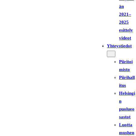
än
2021–
2025
esittely
videot
Yhteystiedot
Piiritoi
misto
Piirihall
itus
Helsingi
n
puolueo
sastot
Luotta
mushen