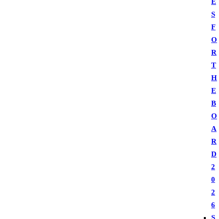
E
S
F
O
R
T
H
E
B
O
A
R
D
2
0
2
6
S