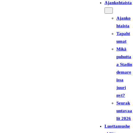
Ajankohtaista
Ajanko
htaista
Tapaht
umat
Mikä
puhutta
a Stadin
demare
issa
juuri
nyt?
Seurak
untavaa
lit 2026
Luottamushe