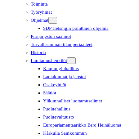
Toiminta
Työryhmät
Ohjelmat
SDP Helsingin poliittinen ohjelma
Piirijärjestön säännöt
Turvallisemman tilan periaatteet
Historia
Luottamushenkilöt
Kaupunginhallitus
Lautakunnat ja jaostot
Osakeyhtiöt
Säätiöt
Ylikunnalliset luottamuselimet
Puoluehallitus
Puoluevaltuusto
Europarlamentaarikko Eero Heinäluoma
Kårkulla Samkommun