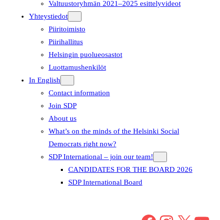
Valtuustoryhmän 2021–2025 esittelyvideot
Yhteystiedot
Piiritoimisto
Piirihallitus
Helsingin puolueosastot
Luottamushenkilöt
In English
Contact information
Join SDP
About us
What’s on the minds of the Helsinki Social
Democrats right now?
SDP International – join our team!
CANDIDATES FOR THE BOARD 2026
SDP International Board