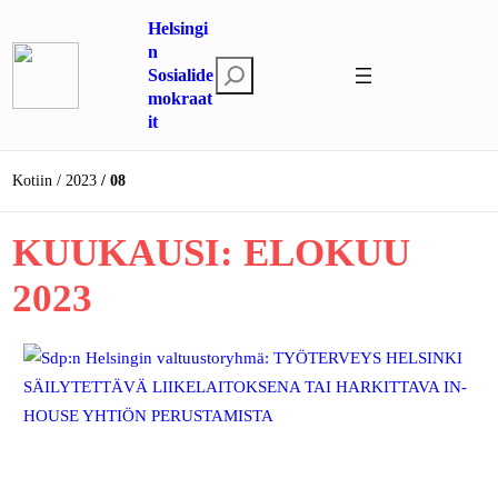
Siirry
Helsingi
sisältöön
n
E
Sosialide
mokraat
t
it
s
i
Kotiin
2023
08
KUUKAUSI:
ELOKUU
2023